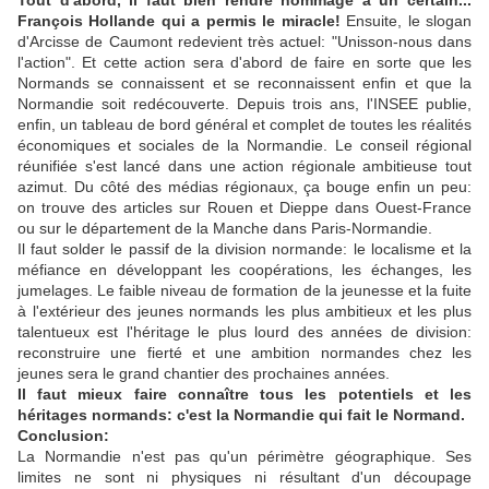
Tout d'abord, il faut bien rendre hommage à un certain...
François Hollande qui a permis le miracle!
Ensuite, le slogan
d'Arcisse de Caumont redevient très actuel: "Unisson-nous dans
l'action". Et cette action sera d'abord de faire en sorte que les
Normands se connaissent et se reconnaissent enfin et que la
Normandie soit redécouverte. Depuis trois ans, l'INSEE publie,
enfin, un tableau de bord général et complet de toutes les réalités
économiques et sociales de la Normandie. Le conseil régional
réunifiée s'est lancé dans une action régionale ambitieuse tout
azimut. Du côté des médias régionaux, ça bouge enfin un peu:
on trouve des articles sur Rouen et Dieppe dans Ouest-France
ou sur le département de la Manche dans Paris-Normandie.
Il faut solder le passif de la division normande: le localisme et la
méfiance en développant les coopérations, les échanges, les
jumelages. Le faible niveau de formation de la jeunesse et la fuite
à l'extérieur des jeunes normands les plus ambitieux et les plus
talentueux est l'héritage le plus lourd des années de division:
reconstruire une fierté et une ambition normandes chez les
jeunes sera le grand chantier des prochaines années.
Il faut mieux faire connaître tous les potentiels et les
héritages normands: c'est la Normandie qui fait le Normand.
Conclusion:
La Normandie n'est pas qu'un périmètre géographique. Ses
limites ne sont ni physiques ni résultant d'un découpage