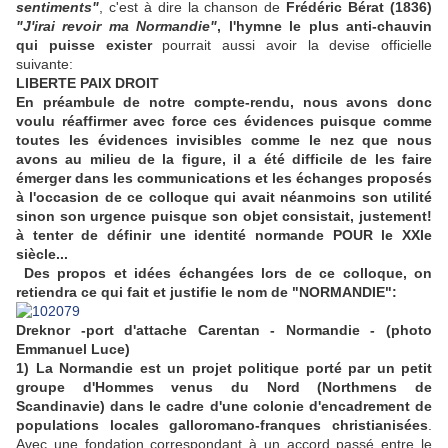
sentiments"
, c'est à dire la chanson de
Frédéric Bérat (1836)
"J'irai revoir ma Normandie"
, l'hymne le plus anti-chauvin
qui puisse exister
pourrait aussi avoir la devise officielle
suivante:
LIBERTE PAIX DROIT
En préambule de notre compte-rendu, nous avons donc
voulu réaffirmer avec force ces évidences puisque comme
toutes les évidences invisibles comme le nez que nous
avons au milieu de la figure, il a été difficile de les faire
émerger dans les communications et les échanges proposés
à l'occasion de ce colloque qui avait néanmoins son utilité
sinon son urgence puisque son objet consistait, justement!
à tenter de définir une identité normande POUR le XXIe
siècle...
Des propos et idées échangées lors de ce colloque, on
retiendra ce qui fait et justifie le nom de "NORMANDIE":
Dreknor -port d'attache Carentan - Normandie - (photo
Emmanuel Luce)
1) La Normandie est un projet politique porté par un petit
groupe d'Hommes venus du Nord (Northmens de
Scandinavie) dans le cadre d'une colonie d'encadrement de
populations locales galloromano-franques christianisées
.
Avec une fondation correspondant à un accord passé entre le