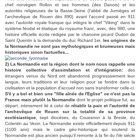
chef norvégien Rollon et ses hommes (des Danois) et les
autorités religieuses de la Basse-Seine (l'abbé de Jumièges et
l'archevêque de Rouen dès 890) avant l'accord passé en 911
avec l'autorité royale franque qui intègre le chef "Viking" dans le
système féodal et étatique du royaume franc, avec, dès 980, une
histoire officielle écrite rédigée par le chanoine picard Dudon de
Saint Quentin à la demande du duc Richard 1er,
les origines de
la Normandie ne sont pas mythologiques et brumeuses mais
historiques sinon factuelles...
2) La Normandie est la région dont le nom nous rappelle une
histoire collective d'assimilation et d'intégration:
des
étrangers venus du Nord ont abandonné progressivement leur
langue, leurs traditions et leur religion pour se fondre dans la
civilisation et la population d'accueil non sans transformer celle-ci.
S'il y a bel et bien une "fille aînée de l'Eglise" ce n'est pas la
France mais plutôt la Normandie
dont le projet politique fut, au
départ, intimement lié à celui de
rétablir la paix et l'autorité de
l'archevêque de Rouen sur la totalité de sa province
ecclésiastique
, sept diocèses, du Couesnon à la Bresle, du
Cotentin au Vexin. La Normandie existe officiellement depuis 911
(1100 ans) mais le cadre géo-historique qui soutend la
Normandie est plus ancien puisqu'il remonte à la fin du IVe siècle