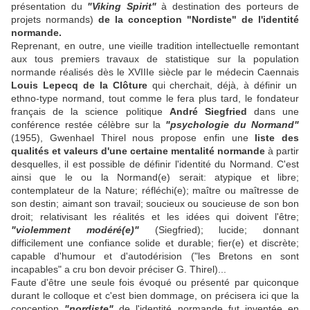
présentation du
"Viking Spirit"
à destination des porteurs de
projets normands)
de la conception "Nordiste" de l'identité
normande.
Reprenant, en outre, une vieille tradition intellectuelle remontant
aux tous premiers travaux de statistique sur la population
normande réalisés dès le XVIIIe siècle par le médecin Caennais
Louis Lepecq de la Clôture
qui cherchait, déjà, à définir un
ethno-type normand, tout comme le fera plus tard, le fondateur
français de la science politique
André Siegfried
dans une
conférence restée célèbre sur la
"psychologie du Normand"
(1955), Gwenhael Thirel nous propose enfin une
liste des
qualités et valeurs d'une certaine mentalité normande
à partir
desquelles, il est possible de définir l'identité du Normand. C'est
ainsi que le ou la Normand(e) serait: atypique et libre;
contemplateur de la Nature; réfléchi(e); maître ou maîtresse de
son destin; aimant son travail; soucieux ou soucieuse de son bon
droit; relativisant les réalités et les idées qui doivent l'être;
"violemment modéré(e)"
(Siegfried); lucide; donnant
difficilement une confiance solide et durable; fier(e) et discrète;
capable d'humour et d'autodérision ("les Bretons en sont
incapables" a cru bon devoir préciser G. Thirel)...
Faute d'être une seule fois évoqué ou présenté par quiconque
durant le colloque et c'est bien dommage, on précisera ici que la
conception
"nordiste"
de l'identité normande fut inventée en