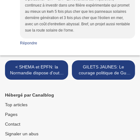
continuez à investir dans une filière expérimentale qui promet
au mieux un kwh 5 fois plus cher que les panneaux solaires
dernière génération et 3 fois plus cher que l'éolien en mer,
avec un coût d'entretien abyssal. Bref, un projet aussi rentable
sue la route solaire de l'orne.
Répondre
< SHEMA et EPFN: la
GILETS JAUNES: Le
Normandie dispose d'outils
courage politique de Guy
efficaces et puissants pour
LEFRAND, le maire LR
son aménagement...
d'Evreux... >
Hébergé par Canalblog
Top articles
Pages
Contact
Signaler un abus