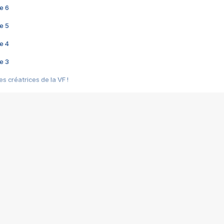
e 6
e 5
e 4
e 3
s créatrices de la VF !
e 2
e 1
e Mektoub My Love arrive enfin ! Rencontre avec Shaïn Boumedine et Sal
i : après Toni en famille
elle réalise le bouleversant Dites lui que je l'aime
ais ! Rencontre autour de Vie privée de Rebecca Zlotowski
 de Marguerite, Grave... Rencontre avec Ella Rumpf
 Les Rêveurs, un film intime sur la santé mentale