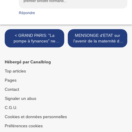
premier sinistre normand...
Répondre
< GRAND PARIS: "La
MENSONGE d'ETAT sur
pompe à fynances" ne
l'avenir de la maternité de
fonctionne pas très bien...
BERNAY >
Hébergé par Canalblog
Top articles
Pages
Contact
Signaler un abus
C.G.U.
Cookies et données personnelles
Préférences cookies