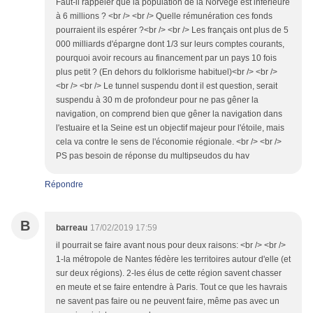
Faut-il rappeler que la population de la Norvège est inférieure
à 6 millions ? <br /> <br /> Quelle rémunération ces fonds
pourraient ils espérer ?<br /> <br /> Les français ont plus de 5
000 milliards d'épargne dont 1/3 sur leurs comptes courants,
pourquoi avoir recours au financement par un pays 10 fois
plus petit ? (En dehors du folklorisme habituel)<br /> <br />
<br /> <br /> Le tunnel suspendu dont il est question, serait
suspendu à 30 m de profondeur pour ne pas gêner la
navigation, on comprend bien que gêner la navigation dans
l'estuaire et la Seine est un objectif majeur pour l'étoile, mais
cela va contre le sens de l'économie régionale. <br /> <br />
PS pas besoin de réponse du multipseudos du hav
Répondre
B
barreau
17/02/2019 17:59
il pourrait se faire avant nous pour deux raisons: <br /> <br />
1-la métropole de Nantes fédère les territoires autour d'elle (et
sur deux régions). 2-les élus de cette région savent chasser
en meute et se faire entendre à Paris. Tout ce que les havrais
ne savent pas faire ou ne peuvent faire, même pas avec un