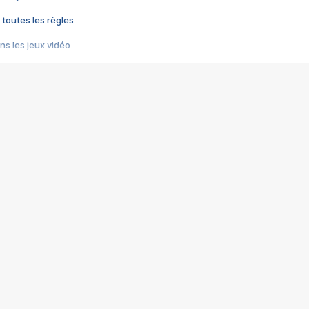
 toutes les règles
s les jeux vidéo
us choquant de Rockstar ? - Le scandale BULLY
e plus moche de Steam
du RÊVE tourne au CAUCHEMAR
pendant 8 heures
it… à tort
umiliés par un jeu vidéo
ire - Final Fantasy 8
ti un empire - Age of Empires
story DOFUS
tard, il crée l'un des pires jeux de tous les temps, MindsEye.