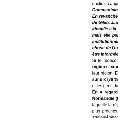
enclins à app
Commentaire 
En revanche,
de Gilets Ja
identifié à 
mais elle pe
institution
chose de l'e
être informé
Si le redéco
région s’expr
leur région.
E
sur dix (79 %
et les gens d
En y regard
Normandie (
laquelle la r
plus proches
agglomératio