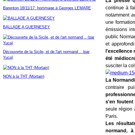
La presse q
Janvier
Février
Mars
Avril
Mai
(7)
(42)
(16)
(23)
(30)
continue à fa
Barenton 18/11/17: hommage à Georges LEMARE
Janvier
Février
Mars
Avril
(14)
(60)
(9)
(7)
notamment au
Janvier
Février
Mars
(17)
(24)
(18)
Janvier
Février
(46)
(23)
une formatio
BALLADE A GUERNESEY
Janvier
(35)
émissions in
public Norman
et approfond
l'excellence
Découverte de la Sicile, et de l'art normand .. (par
Yuca)
été médiocr
susciter la co
NON à la THT (Mortain)
La Normandi
contraire p
professionne
s'en foutent
seule région 
Paris.
Les résultat
normand, à