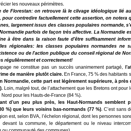
récier les nouveaux périmètres.
de Florestan: on retrouve là le clivage idéologique lié a
 pour contredire factuellement cette assertion, on notera
unes, largement issus des classes populaires normande, s
la Normandie parfois de façon très affective. La Normandie e
ine à être dans la raison faute d'être suffisamment inform
nelles régionales: les classes populaires normandes ne 
xistence ou de l'action publique du conseil régional de No
es régulièrement et correctement!
upage ne constitue pas un succès unanimement partagé,
l’
ime de manière plutôt claire.
En France, 75 % des habitants s
n Normandie, cette part est légèrement supérieure, à près
).
Loin, malgré tout, de l’attachement que les Bretons ont pour le
u Nord pour les Hauts-de-France (84 %).
ant d’un peu plus près, les Haut-Normands semblent pl
80 %) que leurs voisins bas-normands (77 %)
. C’est sans d
égion est, selon BVA, l’échelon régional, dont les personnes son
, devant la commune, le département ou le niveau intercom
n ou communauté des communes).