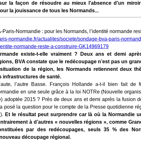
 sur la façon de résoudre au mieux l'absence d'un miroir 
ur la jouissance de tous les Normands...
aris-Normandie : pour les Normands, l’identité normande reste
aris-normandie.fr/actualites/societe/sondage-bva-paris-normandi
dentite-normande-reste-a-construire-GK14969179
ormande existe-t-elle vraiment ? Deux ans et demi après
gions, BVA constate que le redécoupage n’est pas un gran
 situation de la région, les Normands retiennent deux thè
es infrastructures de santé.
Haute, l’autre Basse. François Hollande a-t-il bien fait de 
mandie en une seule grâce à la loi NOTRe (Nouvelle organisat
e) adoptée 2015 ? Près de deux ans et demi après la fusion 
a posé la question pour le compte de la Presse quotidienne ré
).
Et le résultat peut surprendre car là où la Normandie u
ntrairement à d’autres « nouvelles régions », comme Gran
onstituées par des redécoupages, seuls 35 % des No
u nouveau découpage régional.