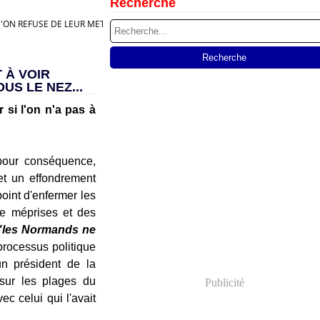
Recherche
N REFUSE DE LEUR METTRE SOUS LE NEZ...
 À VOIR
S LE NEZ...
r si l'on n'a pas à
our conséquence,
t un effondrement
oint d'enfermer les
de méprises et des
les Normands ne
 processus politique
un président de la
 sur les plages du
Publicité
c celui qui l'avait