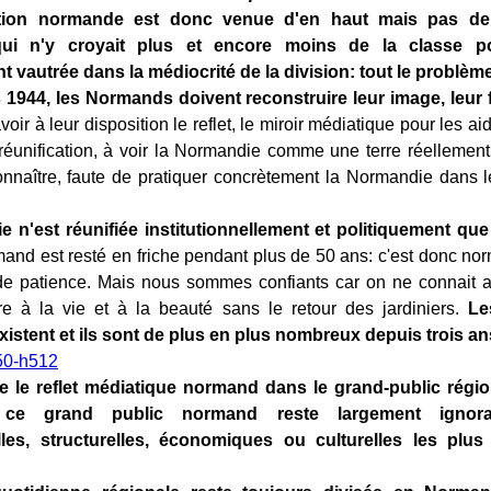
ation normande est donc venue d'en haut mais pas de l
i n'y croyait plus et encore moins de la classe pol
vautrée dans la médiocrité de la division: tout le problème 
1944, les Normands doivent reconstruire leur image, leur fie
voir à leur disposition le reflet, le miroir médiatique pour les aide
réunification, à voir la Normandie comme une terre réellement u
onnaître, faute de pratiquer concrètement la Normandie dans le
 n'est réunifiée institutionnellement et politiquement que
mand est resté en friche pendant plus de 50 ans: c'est donc norm
 de patience. Mais nous sommes confiants car on ne connait a
re à la vie et à la beauté sans le retour des jardiniers.
Le
istent et ils sont de plus en plus nombreux depuis trois an
que le reflet médiatique normand dans le grand-public régio
 ce grand public normand reste largement ignora
elles, structurelles, économiques ou culturelles les plus