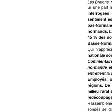
Les Bretons, r
Si une part 
interrogées
sentiment e
bas-Normand
normands.
En
45 % des son
Basse-Norm
Qui n’appréc
nationale son
Commentaire
normande et 
entretient la
Employés, ou
régions.
De 
milieu rural
redécoupag
Rassemblemen
sondés se di