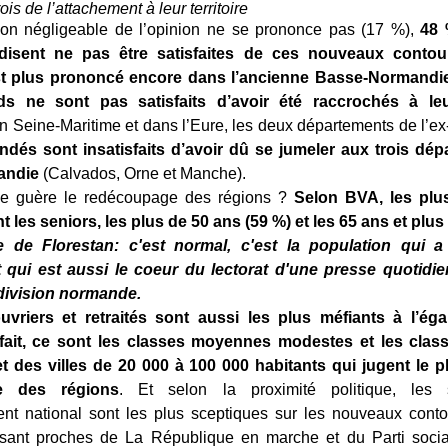
ois de l’attachement à leur territoire
non négligeable de l’opinion ne se prononce pas (17 %),
48 
 disent ne pas être satisfaites de ces nouveaux contou
st plus prononcé encore dans l’ancienne Basse-Normandi
s ne sont pas satisfaits d’avoir été raccrochés à leu
 Seine-Maritime et dans l’Eure, les deux départements de l’e
dés sont insatisfaits d’avoir dû se jumeler aux trois dép
andie
(Calvados, Orne et Manche).
ie guère le redécoupage des régions ?
Selon BVA, les plus 
t les seniors, les plus de 50 ans (59 %) et les 65 ans et plus 
 de Florestan: c'est normal, c'est la population qui a
qui est aussi le coeur du lectorat d'une presse quotidie
 division normande.
vriers et retraités sont aussi les plus méfiants à l’ég
fait, ce sont les classes moyennes modestes et les clas
 et des villes de 20 000 à 100 000 habitants qui jugent le 
e des régions
. Et selon la proximité politique, les 
t national sont les plus sceptiques sur les nouveaux conto
sant proches de La République en marche et du Parti social