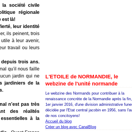
a société civile
itique régionale
est là!
rté, leur identité
r, ils peinent, trois
tile à leur avenir,
ur travail ou leurs
 depuis trois ans.
al qu'il nous faille
ucun jardin qui ne
L'ETOILE de NORMANDIE, le
s jardiniers de la
webzine de l'unité normande
s.
Le webzine des Normands pour contribuer à la
renaissance concrète de la Normandie après la fin
nal n'est pas très
1er janvier 2016, d'une division administrative fune
décidée par l'Etat central jacobin en 1956, sans l'a
nt des réalités
de nos concitoyens!
 essentielles à la
Accueil du blog
Créer un blog avec CanalBlog