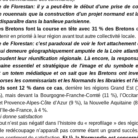
de Florestan: il y a peut-être le début d'une prise de c
e rouennais que la construction d'un projet normand est l
isparaître dans la banlieue parisienne.
es Bretons font la course en tête avec 31 % des Bretons
e
enir en priorité à leur région avant tout autre collectivité locale.
de Florestan: c'est paradoxal de voir le fort attachement
qui demeure géographiquement amputée de la Loire atlanti
dent leur réunification régionale. Là encore, la responsa
ine essentiel et stratégique de l'image et du symbole es
 un totem médiatique et on sait que les Bretons ont inves
ses les commissariats et les Normands les librairies et l'éd
s sont 12 % dans ce cas
, derrière les régions Grand Est 
), mais devant la Bourgogne-Franche-Comté (11 %), l’Occitan
et Provence-Alpes-Côte d’Azur (9 %), la Nouvelle Aquitaine (
 l’Ile-de-France, à 4 %.
i donne satisfaction
out n’est pas négatif dans l’histoire du « reprofilage » des régio
 le redécoupage n’apparaît pas comme étant un grand succès,
n sentiment de satisfaction.
Et là, la Normandie est concern