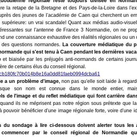
uotidienne régionale reste toujours divisée en Norman
ire la retape de la Bretagne et des Pays-de-la-Loire dans l'
près des jeunes de l'académie de Caen qui cherchent un emp
n supérieure: un vrai scandale! Quant aux médias audio-visue
téressantes sur l'antenne de France 3 Normandie, on ne pr
d une connaissance exhaustive des réalités régionales ou un 
i des questions normandes.
La couverture médiatique du pr
 normande qui s'est tenu à Caen pendant les dernières vac
e
et biaisée par les préjugés anti-normands de certains journ
lère de certains élus du conseil régional.
e a un problème d'image,
non pas qu'elle soit laide à regard
uisque son nom est connue dans le monde entier, ma
ls de l'image et du reflet médiatique qui font carrière da
quand ils ne méprisent pas notre région sous prétexte que la
à pouvoir bénéficier d'une image régionale forte, voire d'une id
s du sondage à lire ci-dessous doivent alerter tous les 
 commencer par le conseil régional de Normandie qui