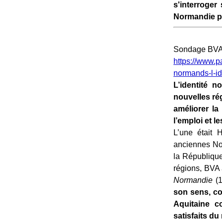
s'interroger
Normandie po
Sondage BVA-P
https://www.p
normands-l-i
L’identité n
nouvelles ré
améliorer la
l’emploi et l
L’une était 
anciennes Nor
la Républiqu
régions, BVA 
Normandie
(1
son sens, co
Aquitaine c
satisfaits d