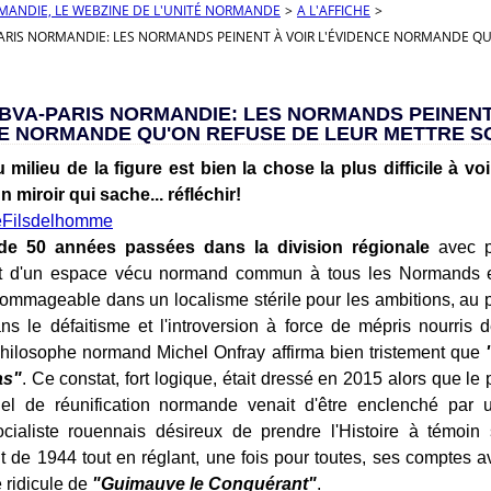
RMANDIE, LE WEBZINE DE L'UNITÉ NORMANDE
>
A L'AFFICHE
>
RIS NORMANDIE: LES NORMANDS PEINENT À VOIR L'ÉVIDENCE NORMANDE QU'O
BVA-PARIS NORMANDIE: LES NORMANDS PEINENT
E NORMANDE QU'ON REFUSE DE LEUR METTRE SOU
 milieu de la figure est bien la chose la plus difficile à voi
n miroir qui sache... réfléchir!
de 50 années passées dans la division régionale
avec p
nt d'un espace vécu normand commun à tous les Normands e
ommageable dans un localisme stérile pour les ambitions, au p
s le défaitisme et l'introversion à force de mépris nourris 
philosophe normand Michel Onfray affirma bien tristement que
"
as"
. Ce constat, fort logique, était dressé en 2015 alors que le
onnel de réunification normande venait d'être enclenché par 
ocialiste rouennais désireux de prendre l'Histoire à témoin
de 1944 tout en réglant, une fois pour toutes, ses comptes ave
e ridicule de
"Guimauve le Conquérant"
.