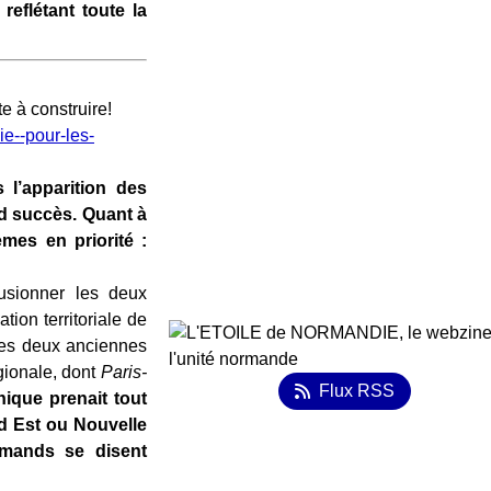
reflétant toute la
 à construire!
e--pour-les-
 l’apparition des
d succès. Quant à
mes en priorité :
fusionner les deux
ion territoriale de
des deux anciennes
gionale, dont
Paris-
Flux RSS
nique prenait tout
d Est ou Nouvelle
rmands se disent