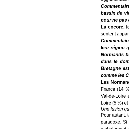
Commentaire 
bassin de vi
pour ne pas d
Là encore, l
sentent appart
Commentaire 
leur région 
Normands bou
dans le doma
Bretagne est
comme les Cor
Les Normand
France (14 %
Val-de-Loire 
Loire (5 %) et
Une fusion qu
Pour autant, t
paradoxe. Si
globalement u