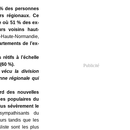
% des personnes
rs régionaux. Ce
e où 51 % des ex-
rs voisins haut-
x-Haute-Normandie,
artements de l’ex-
rétifs à l’échelle
(60 %).
Publicité
 vécu la division
nne régionale qui
ard des nouvelles
ses populaires du
plus sévèrement le
sympathisants du
urs tandis que les
iste sont les plus