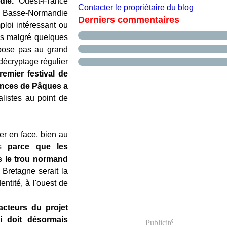
die.
Ouest-France
Contacter le propriétaire du blog
ex Basse-Normandie
Derniers commentaires
loi intéressant ou
ls malgré quelques
opose pas au grand
décryptage régulier
emier festival de
ances de Pâques a
alistes au point de
er en face, bien au
is
parce que les
ns le trou normand
 Bretagne serait la
entité, à l'ouest de
acteurs du projet
 doit désormais
Publicité