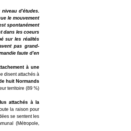
u niveau d'études.
 que le mouvement
'est spontanément
st dans les coeurs
é sur les réalités
savent pas grand-
rmandie faute d'en
attachement à une
e disent attachés à
 de huit Normands
ur territoire (89 %)
us attachés à la
oute la raison pour
dées se sentent les
munal (Métropole,