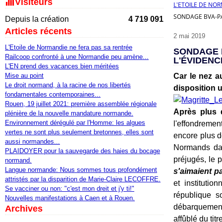
Visiteurs
L'ETOILE DE NO
SONDAGE BVA-PA
Depuis la création
4 719 091
Articles récents
2 mai 2019
L'Etoile de Normandie ne fera pas sa rentrée
SONDAGE 
Railcoop confronté à une Normandie peu amène...
L'ÉVIDENC
L'EN prend des vacances bien méritées
Mise au point
Car le nez au
Le droit normand, à la racine de nos libertés
disposition u
fondamentales contemporaines...
Rouen, 19 juillet 2021: première assemblée régionale
Après plus 
plénière de la nouvelle mandature normande.
Environnement dérégulé par l'Homme: les algues
l'effondreme
vertes ne sont plus seulement bretonnes, elles sont
encore plus d
aussi normandes...
Normands dan
PLAIDOYER pour la sauvegarde des haies du bocage
préjugés, le 
normand.
Langue normande: Nous sommes tous profondément
s'aimaient p
attristés par la disparition de Marie-Claire LECOFFRE.
et instituti
Se vacciner ou non: "c'est mon dreit et j'y ti!"
république s
Nouvelles manifestations à Caen et à Rouen.
débarquement 
Archives
affûblé du titr