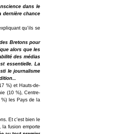
onscience dans le
a dernière chance
xpliquant qu’ils se
 des Bretons pour
que alors que les
bilité des médias
t essentielle. La
ti le journalisme
ition...
(17 %) et Hauts-de-
ie (10 %), Centre-
8 %) les Pays de la
ns. Et c’est bien le
 la fusion emporte
ée au tout premier