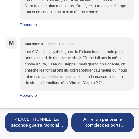
Normandie, notamment dans l'Orne", ce journaliste mélange
tout et ne connait pas bien la région semble-t-il...
Répondre
M
Marommix
17/05/2019 19:02
Les CIO et les psychologues de l'éducation nationale pour
orienter, mort de rire...<br /> <br /> "On ne fait pas la même
chose à Vire, Caen ou Dieppe " mais quand on s'oriente, on
cherche les formations qui correspondent au métier qui nous
intéresse, pas celles qui sont à côté de la maison, moniteur
de ski, les formations c'est Vire ou Dieppe ? 🤣
Répondre
< EXCEPTIONNEL! La
A lire: un panorama
seconde guerre mondiale
complet des ports
en Normandie filmée par
normands avec l'arrivée de
les Normands...
la direction nationale des