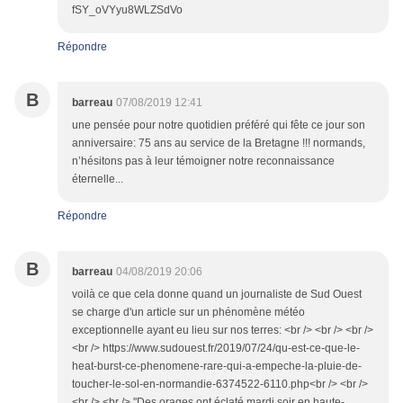
fSY_oVYyu8WLZSdVo
Répondre
B
barreau
07/08/2019 12:41
une pensée pour notre quotidien préféré qui fête ce jour son
anniversaire: 75 ans au service de la Bretagne !!! normands,
n’hésitons pas à leur témoigner notre reconnaissance
éternelle...
Répondre
B
barreau
04/08/2019 20:06
voilà ce que cela donne quand un journaliste de Sud Ouest
se charge d'un article sur un phénomène météo
exceptionnelle ayant eu lieu sur nos terres: <br /> <br /> <br />
<br /> https://www.sudouest.fr/2019/07/24/qu-est-ce-que-le-
heat-burst-ce-phenomene-rare-qui-a-empeche-la-pluie-de-
toucher-le-sol-en-normandie-6374522-6110.php<br /> <br />
<br /> <br /> "Des orages ont éclaté mardi soir en haute-