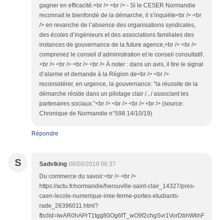
gagner en efficacité.<br /> <br /> - Si le CESER Normandie
reconnait le bienfondé de la démarche, il s’inquiète<br /> <br
/> en revanche de l’absence des organisations syndicales,
des écoles d’ingénieurs et des associations familiales des
instances de gouvernance de la future agence,<br /> <br />
comprenez le conseil d’administration et le conseil consultatif.
<br /> <br /> <br /> <br /> À noter : dans un avis, il tire le signal
d’alarme et demande à la Région de<br /> <br />
reconsidérer, en urgence, la gouvernance: “la réussite de la
démarche réside dans un pilotage clair /.../ associant les
partenaires sociaux.”<br /> <br /> <br /> <br /> (source:
Chronique de Normandie n°598 14/10/19)
Répondre
S
Sadviking
08/08/2019 06:37
Du commerce du savoir:<br /> <br />
https://actu.fr/normandie/herouville-saint-clair_14327/pres-
caen-lecole-numerique-imie-ferme-portes-etudiants-
rade_26396011.html?
fbclid=IwAR0hAPrT1tgg80Og6fT_wO9f2chgSvr1VorDbhWkhF