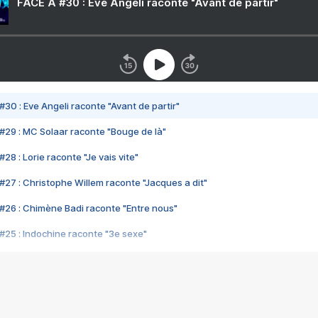
FACE A #30 : Eve Angeli raconte "Avant de partir"
#30 : Eve Angeli raconte "Avant de partir"
#29 : MC Solaar raconte "Bouge de là"
28 : Lorie raconte "Je vais vite"
#27 : Christophe Willem raconte "Jacques a dit"
#26 : Chimène Badi raconte "Entre nous"
#25 : Indochine raconte "3e sexe"
#24 : Zaho raconte "C'est chelou"
#23 : Patrick Bruel raconte "Au café des délices"
#22 : Kyo raconte "Le chemin"