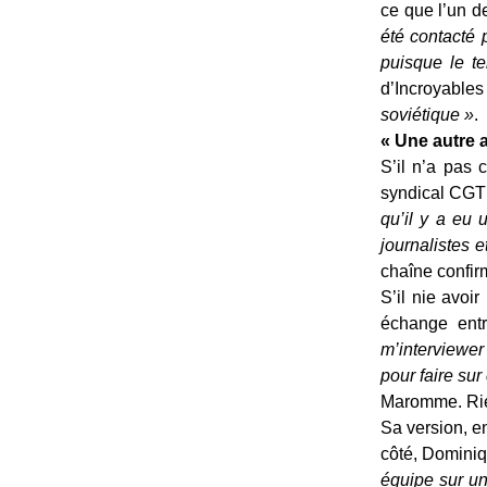
ce que l’un d
été contacté
puisque le te
d’Incroyabl
soviétique »
.
« Une autre a
S’il n’a pas
syndical CGT 
qu’il y a eu 
journalistes e
chaîne confi
S’il nie avo
échange entr
m’interviewer
pour faire sur
Maromme. Rien
Sa version, e
côté, Dominiq
équipe sur un