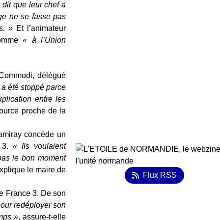
 dit que leur chef a
ge ne se fasse pas
us. »
Et l’animateur
aromme
« à l’Union
o Commodi, délégué
 a été stoppé parce
plication entre les
source proche de la
Lamiray concède un
e 3.
« Ils voulaient
t pas le bon moment
explique le maire de
Flux RSS
 de France 3. De son
pour redéployer son
emps »
, assure-t-elle