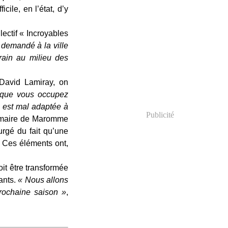
cile, en l’état, d’y
lectif « Incroyables
 demandé à la ville
rrain au milieu des
 David Lamiray, on
 que vous occupez
 est mal adaptée à
Publicité
e maire de Maromme
surgé du fait qu’une
. Ces éléments ont,
it être transformée
ants.
« Nous allons
rochaine saison »
,