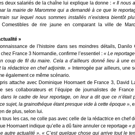
es deux salariés de la chaîne lui explique la donne :
« Il nous a
 par la mairie de Maromme qui a demandé à ce que le reporta
rrain sur lequel nous sommes installés n’existera bientôt pl
es Comestibles de rire jaune en comparant la ville de M
ctualité »
 connaissance de l’histoire dans ses moindres détails, Danil
chez France 3 Normandie, confirme l’essentiel :
« Le reportage
un coup de fil du maire. Cela a d’ailleurs donné lieu à une ex
t la rédactrice en chef adjointe. »
Interrogée par ailleurs, une 
rme également ce même scénario.
ir pris attache avec Dominique Hoornaert de France 3, David 
e ses collaborateurs et l’équipe de journalistes de Franc
 dans le cadre de leur reportage, on leur a dit que ce n’étai
 ce sujet, la grainothéque étant presque vide à cette époque »
, 
 de plus, selon lui.
n tous les cas, ne colle pas avec celle de la rédactrice en chef
ue Hoornaert indique qu’elle a dû faire annuler ce reportage
« 
e autre actualité »
.
« C’est quelque chose qui arrive tout le t