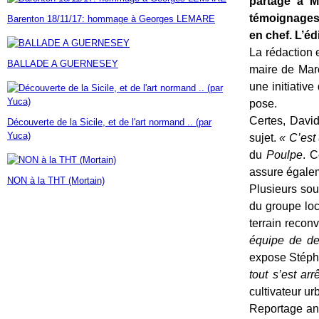
partagé à M
Janvier
Février
Mars
Avril
Mai
(7)
(42)
(16)
(23)
(30)
témoignages 
Barenton 18/11/17: hommage à Georges LEMARE
Janvier
Février
Mars
Avril
(14)
(60)
(9)
(7)
en chef. L’éd
Janvier
Février
Mars
(17)
(24)
(18)
Janvier
Février
(46)
(23)
La rédaction 
BALLADE A GUERNESEY
Janvier
(35)
maire de Maro
une initiativ
pose.
Certes, David
Découverte de la Sicile, et de l'art normand .. (par
Yuca)
sujet.
« C’est
du
Poulpe
. C
assure égale
NON à la THT (Mortain)
Plusieurs sou
du groupe loca
terrain recon
équipe de deu
expose Stéph
tout s’est ar
cultivateur ur
Reportage ann