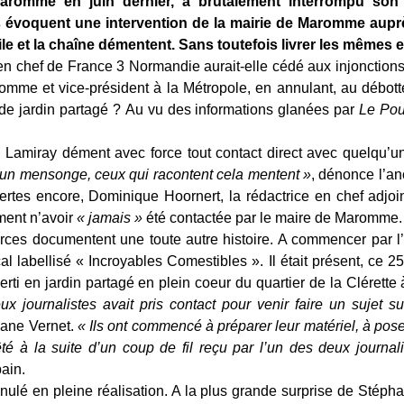
aromme en juin dernier, a brutalement interrompu son t
évoquent une intervention de la mairie de Maromme auprè
ile et la chaîne démentent. Sans toutefois livrer les mêmes e
en chef de France 3 Normandie aurait-elle cédé aux injonction
mme et vice-président à la Métropole, en annulant, au débott
e de jardin partagé ? Au vu des informations glanées par
Le Pou
 Lamiray dément avec force tout contact direct avec quelqu’u
 un mensonge, ceux qui racontent cela mentent »
, dénonce l’a
ertes encore, Dominique Hoornert, la rédactrice en chef adjo
ment n’avoir
« jamais »
été contactée par le maire de Maromme. 
rces documentent une toute autre histoire. A commencer par l
l labellisé « Incroyables Comestibles ». Il était présent, ce 25 
verti en jardin partagé en plein coeur du quartier de la Cléret
x journalistes avait pris contact pour venir faire un sujet sur
ane Vernet.
« Ils ont commencé à préparer leur matériel, à pose
rêté à la suite d’un coup de fil reçu par l’un des deux journal
bain.
ulé en pleine réalisation. A la plus grande surprise de Stéph