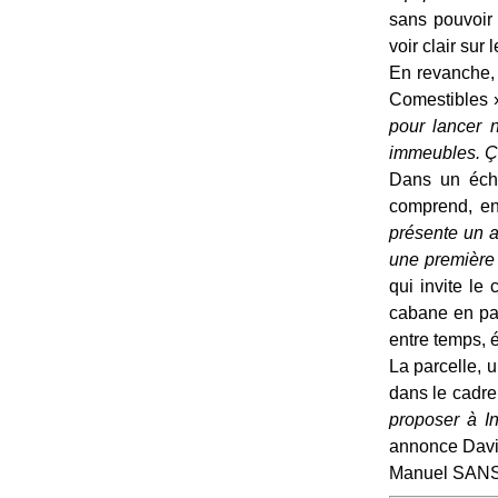
sans pouvoir s
voir clair su
En revanche, u
Comestibles 
pour lancer n
immeubles. Ça
Dans un écha
comprend, en 
présente un a
une première 
qui invite le 
cabane en pal
entre temps, 
La parcelle, 
dans le cadre
proposer à I
annonce David
Manuel SANSO