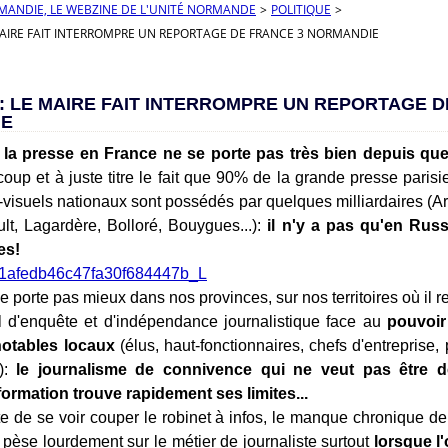
RMANDIE, LE WEBZINE DE L'UNITÉ NORMANDE
>
POLITIQUE
>
IRE FAIT INTERROMPRE UN REPORTAGE DE FRANCE 3 NORMANDIE
 LE MAIRE FAIT INTERROMPRE UN REPORTAGE D
IE
e la presse en France ne se porte pas très bien depuis que
up et à juste titre le fait que 90% de la grande presse paris
visuels nationaux sont possédés par quelques milliardaires (Arna
lt, Lagardère, Bolloré, Bouygues...):
il n'y a pas qu'en Rus
es!
e porte pas mieux dans nos provinces, sur nos territoires où il res
il d'enquête et d'indépendance journalistique face au
pouvoir
notables locaux
(élus, haut-fonctionnaires, chefs d'entreprise,
e):
le journalisme de connivence qui ne veut pas être 
ormation trouve rapidement ses limites...
te de se voir couper le robinet à infos, le manque chronique de
i pèse lourdement sur le métier de journaliste surtout
lorsque l