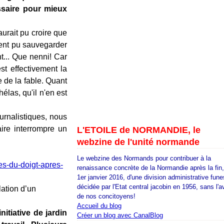
essaire pour mieux
urait pu croire que
aient pu sauvegarder
t... Que nenni! Car
st effectivement la
 de la fable. Quant
élas, qu'il n'en est
urnalistiques, nous
ire interrompre un
L'ETOILE de NORMANDIE, le
webzine de l'unité normande
Le webzine des Normands pour contribuer à la
es-du-doigt-apres-
renaissance concrète de la Normandie après la fin
1er janvier 2016, d'une division administrative fune
décidée par l'Etat central jacobin en 1956, sans l'a
ation d’un
de nos concitoyens!
Accueil du blog
itiative de jardin
Créer un blog avec CanalBlog