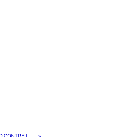
CLAMEUR DE HARO CONTRE LE RACISME ET LA BETISE: Hommage à Mahmoud BARRY