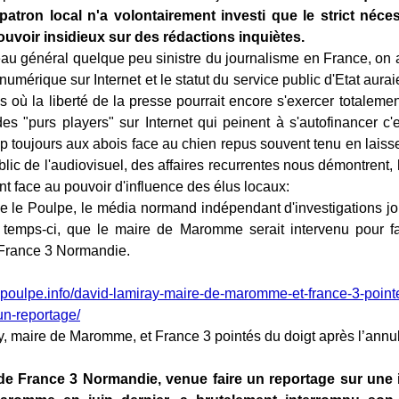
patron local n'a volontairement investi que le strict néc
ouvoir insidieux sur des rédactions inquiètes.
au général quelque peu sinistre du journalisme en France, on a
numérique sur Internet et le statut du service public d'Etat aur
s où la liberté de la presse pourrait encore s'exercer totalemen
es "purs players" sur Internet qui peinent à s'autofinancer c'e
up toujours aux abois face au chien repus souvent tenu en laisse
lic de l'audiovisuel, des affaires recurrentes nous démontrent, h
t face au pouvoir d'influence des élus locaux:
ue le Poulpe, le média normand indépendant d'investigations jo
 temps-ci, que le maire de Maromme serait intervenu pour fa
 France 3 Normandie.
:
epoulpe.info/david-lamiray-maire-de-maromme-et-france-3-point
un-reportage/
, maire de Maromme, et France 3 pointés du doigt après l’annul
e France 3 Normandie, venue faire un reportage sur une in