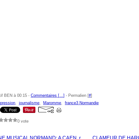
tif BEN à 00:15 -
Commentaires [
…
]
- Permalien [
#
]
xpression
,
journalisme
,
Maromme
,
france3 Normandie
0 vote
PATRIMOINE MUSICAL NORMAND: A CAEN, rendre hommage à Marthe LE ROCHOIS et sauver un jardin en plein centre-ville!