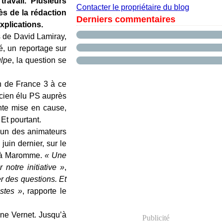
ravail. Plusieurs
Contacter le propriétaire du blog
s de la rédaction
Derniers commentaires
xplications.
s de David Lamiray,
é, un reportage sur
lpe
, la question se
n de France 3 à ce
ncien élu PS auprès
inte mise en cause,
Et pourtant.
’un des animateurs
juin dernier, sur le
te à Maromme.
« Une
 notre initiative »
,
r des questions. Et
istes »
, rapporte le
ane Vernet. Jusqu’à
Publicité