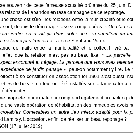
e souvenir de cette fameuse actualité brûlante du 25 juin. Diffi
r les raisons de l’abandon en rase campagne de ce reportage.
ne chose est sûre : les relations entre la municipalité et le col
» sont, depuis le démarrage, assez compliquées.
« On n’a rien
otre jardin, on a fait ça dans notre coin en squattant un te
 ne leur a pas trop plu »
, raconte Stéphane Vernet.
nge de mails entre la municipalité et le collectif livré par
effet, que la relation n’est pas au beau fixe.
« La parcelle
spect encombré et négligé. La parcelle que vous avez retenue
expérience de jardin partagé »
, peut-on notamment y lire. L
collectif à se constituer en association loi 1901 s’est aussi in
ettes de bois et un four ont été installés sur la fameux terrain
été démontés.
une propriété municipale qui comprend également un parking, do
 d’une vaste opération de réhabilitation des immeubles avoisin
ncroyables Comestibles un autre lieu mieux adapté pour la p
 Lamiray. L’occasion, enfin, de réaliser un beau reportage ?
N (17 juillet 2019)