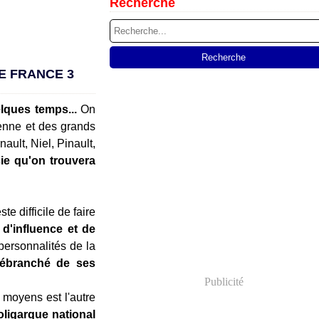
Recherche
E FRANCE 3
lques temps...
On
ienne et des grands
ult, Niel, Pinault,
sie qu'on trouvera
te difficile de faire
 d'influence et de
 personnalités de la
débranché de ses
Publicité
 moyens est l'autre
'oligarque national