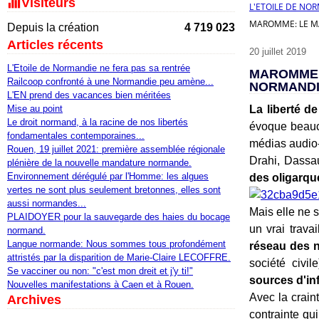
Visiteurs
L'ETOILE DE NO
MAROMME: LE MA
Depuis la création
4 719 023
Articles récents
20 juillet 2019
L'Etoile de Normandie ne fera pas sa rentrée
MAROMME:
Railcoop confronté à une Normandie peu amène...
NORMAND
L'EN prend des vacances bien méritées
Mise au point
La liberté d
Le droit normand, à la racine de nos libertés
évoque beauco
fondamentales contemporaines...
médias audio-
Rouen, 19 juillet 2021: première assemblée régionale
Drahi, Dassau
plénière de la nouvelle mandature normande.
Environnement dérégulé par l'Homme: les algues
des oligarqu
vertes ne sont plus seulement bretonnes, elles sont
aussi normandes...
Mais elle ne s
PLAIDOYER pour la sauvegarde des haies du bocage
un vrai trava
normand.
Langue normande: Nous sommes tous profondément
réseau des 
attristés par la disparition de Marie-Claire LECOFFRE.
société civil
Se vacciner ou non: "c'est mon dreit et j'y ti!"
sources d'inf
Nouvelles manifestations à Caen et à Rouen.
Avec la crain
Archives
contrainte qu