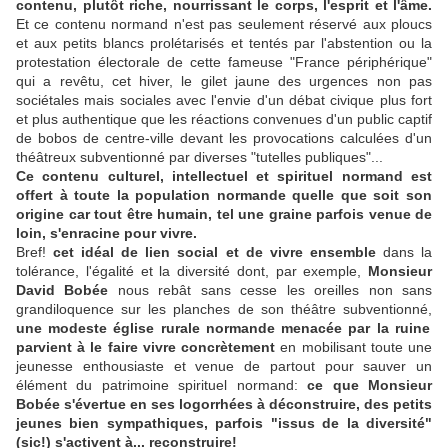
contenu, plutôt riche, nourrissant le corps, l'esprit et l'âme.
Et ce contenu normand n'est pas seulement réservé aux ploucs
et aux petits blancs prolétarisés et tentés par l'abstention ou la
protestation électorale de cette fameuse "France périphérique"
qui a revêtu, cet hiver, le gilet jaune des urgences non pas
sociétales mais sociales avec l'envie d'un débat civique plus fort
et plus authentique que les réactions convenues d'un public captif
de bobos de centre-ville devant les provocations calculées d'un
théâtreux subventionné par diverses "tutelles publiques"...
Ce contenu culturel, intellectuel et spirituel normand est
offert à toute la population normande quelle que soit son
origine car tout être humain, tel une graine parfois venue de
loin, s'enracine pour vivre.
Bref!
cet idéal de lien social et de vivre ensemble
dans la
tolérance, l'égalité et la diversité dont, par exemple,
Monsieur
David Bobée
nous rebât sans cesse les oreilles non sans
grandiloquence sur les planches de son théâtre subventionné,
une modeste église rurale normande menacée par la ruine
parvient à le faire vivre concrètement
en mobilisant toute une
jeunesse enthousiaste et venue de partout pour sauver un
élément du patrimoine spirituel normand:
ce que Monsieur
Bobée s'évertue en ses logorrhées à déconstruire, des petits
jeunes bien sympathiques, parfois "issus de la diversité"
(sic!) s'activent à... reconstruire!