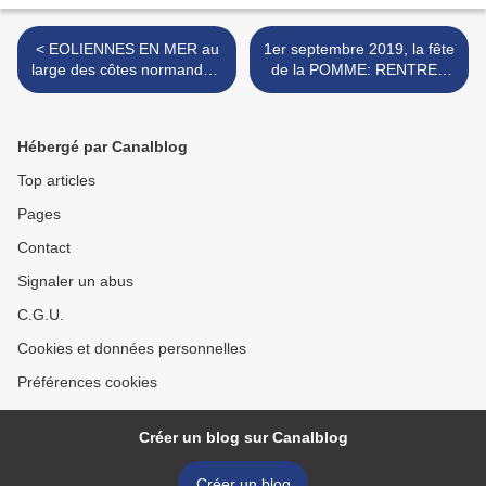
< EOLIENNES EN MER au
1er septembre 2019, la fête
large des côtes normandes:
de la POMME: RENTREE
vous en reprendriez bien
POLITIQUE d'Hervé
encore... Non?
MORIN >
Hébergé par Canalblog
Top articles
Pages
Contact
Signaler un abus
C.G.U.
Cookies et données personnelles
Préférences cookies
Créer un blog sur Canalblog
Créer un blog