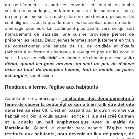
dresse fièrement… la porte est ouverte : en entrant, on tombe
sur des échafaudages, un fatras d’outils et de matériaux… puis,
un peu plus loin sur la gauche, derrière une tenture, plusieurs lits
sont alignés : c’est là que dorment les bénévoles, dans un dortoir
aménagé pour eux. En continuant plus avant, vers ce qui sert
normalement de sacristie, une cuisine provisoire permet de
préparer les repas. Deux jeunes femmes sont justement en train
de confectionner une salade de riz, de crudités et d’œufs
(achetés à la ferme du hameau, à quelques pas de là) pour le
soir… La vie en collectivité en somme, où chacun participe.
« Au
début, quand les gens arrivent, on sent un peu de réserve
mais au bout de quelques heures, tout le monde se parle,
échange »
, sourit Julien.
Restituer, à terme, l’église aux habitants
Au-delà de ce « brassage »,
le chantier doit donc permettre à
terme de sauver la petite église qui a bien failli être détruite
dans les années 80
. C’est en passant par là qu’un homme qui
habitait non loin, a voulu sauver l’édifice :
il a ainsi créé Carmen
et a conclu un bail emphytéotique avec la mairie de
Martainville.
Quand le chantier sera achevé,
l’église sera
restituée aux habitants, pour devenir un lieu de partage, de