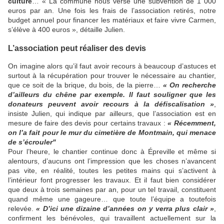
culture
… « La commune nous verse une subvention de 1 000
euros par an. Une fois les frais de l’association retirés, notre
budget annuel pour financer les matériaux et faire vivre Carmen,
s’élève à 400 euros », détaille Julien.
L’association peut réaliser des devis
On imagine alors qu’il faut avoir recours à beaucoup d’astuces et
surtout à la récupération pour trouver le nécessaire au chantier,
que ce soit de la brique, du bois, de la pierre…
« On recherche
d’ailleurs du chêne par exemple. Il faut souligner que les
donateurs peuvent avoir recours à la défiscalisation »
,
insiste Julien, qui indique par ailleurs, que l’association est en
mesure de faire des devis pour certains travaux :
« Récemment,
on l’a fait pour le mur du cimetière de Montmain, qui menace
de s’écrouler"
Pour l’heure, le chantier continue donc à Épreville et même si
alentours, d’aucuns ont l’impression que les choses n’avancent
pas vite, en réalité, toutes les petites mains qui s’activent à
l’intérieur font progresser les travaux. Et il faut bien considérer
que deux à trois semaines par an, pour un tel travail, constituent
quand même une gageure… que toute l’équipe a toutefois
relevée.
« D’ici une dizaine d’années on y verra plus clair »
,
confirment les bénévoles, qui travaillent actuellement sur la