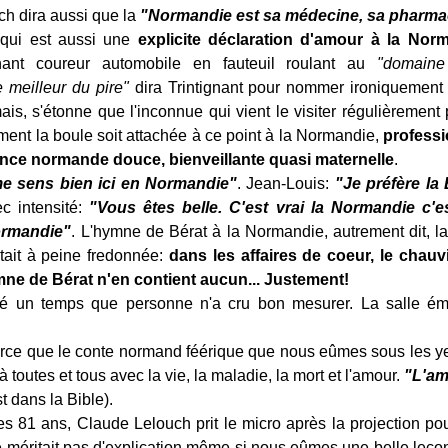
h dira aussi que la
"Normandie est sa médecine, sa pharma
 qui est aussi une
explicite déclaration d'amour à la Norm
gnant coureur automobile en fauteuil roulant au
"domaine
e meilleur du pire"
dira Trintignant pour nommer ironiquement
mais, s'étonne que l'inconnue qui vient le visiter régulièrement
ement la boule soit attachée à ce point à la Normandie,
professi
nce normande douce, bienveillante quasi maternelle
.
e sens bien ici en Normandie"
. Jean-Louis:
"Je préfère la
c intensité:
"Vous êtes belle. C'est vrai la Normandie c'est
ormandie"
. L'hymne de Bérat à la Normandie, autrement dit, l
tait à peine fredonnée:
dans les affaires de coeur, le chau
ymne de Bérat n'en contient aucun... Justement!
ré un temps que personne n'a cru bon mesurer. La salle ém
ce que le conte normand féérique que nous eûmes sous les yeu
à toutes et tous avec la vie, la maladie, la mort et l'amour.
"L'am
t dans la Bible).
s 81 ans, Claude Lelouch prit le micro après la projection pou
e méritait pas d'explication même si nous eûmes une belle leço