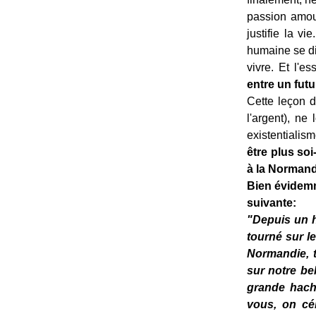
passion amour
justifie la v
humaine se di
vivre. Et l'es
entre un futu
Cette leçon d
l'argent), ne
existentialis
être plus so
à la Normand
Bien évidemm
suivante:
"Depuis un 
tourné sur l
Normandie, te
sur notre be
grande hache
vous, on cé