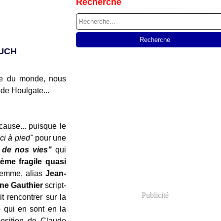
Recherche
OUCH
ste du monde, nous
de Houlgate...
cause... puisque le
ici à pied"
pour une
 de nos vies"
qui
ème fragile quasi
femme, alias
Jean-
ne Gauthier
script-
Publicité
t rencontrer sur la
é
qui en sont en la
oposition de Claude