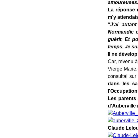
amoureuses..
La réponse d
m'y attendais 
"J'ai autan
Normandie es
guérit. Et p
temps. Je su
Il ne dévelo
Car, revenu à
Vierge Marie,
consultai sur
dans les sa
l'Occupation 
Les parents 
d'Auberville
Claude Lelou