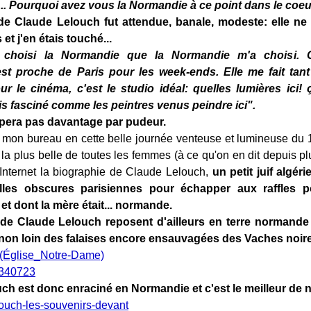
. Pourquoi avez vous la Normandie à ce point dans le coe
e Claude Lelouch fut attendue, banale, modeste: elle ne
et j'en étais touché...
t choisi la Normandie que la Normandie m'a choisi. C
t proche de Paris pour les week-ends. Elle me fait tant
our le cinéma, c'est le studio idéal: quelles lumières ici!
is fasciné comme les peintres venus peindre ici".
ppera pas davantage par pudeur.
 mon bureau en cette belle journée venteuse et lumineuse du 
 la plus belle de toutes les femmes (à ce qu'on en dit depuis pl
 Internet la biographie de Claude Lelouch,
un petit juif algér
lles obscures parisiennes pour échapper aux raffles po
et dont la mère était... normande.
de Claude Lelouch reposent d'ailleurs en terre normande 
 non loin des falaises encore ensauvagées des Vaches noir
ch est donc enraciné en Normandie et c'est le meilleur de