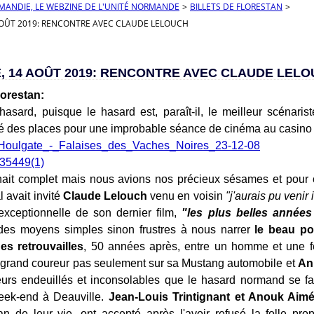
RMANDIE, LE WEBZINE DE L'UNITÉ NORMANDE
>
BILLETS DE FLORESTAN
>
OÛT 2019: RENCONTRE AVEC CLAUDE LELOUCH
, 14 AOÛT 2019: RENCONTRE AVEC CLAUDE LEL
orestan:
asard, puisque le hasard est, paraît-il, le meilleur scénari
é des places pour une improbable séance de cinéma au casino 
chait complet mais nous avions nos précieux sésames et pour 
l avait invité
Claude Lelouch
venu en voisin
"j'aurais pu venir 
exceptionnelle de son dernier film,
"les plus belles années
 des moyens simples sinon frustres à nous narrer
le beau po
es retrouvailles
, 50 années après, entre un homme et une 
grand coureur pas seulement sur sa Mustang automobile et
An
eurs endeuillés et inconsolables que le hasard normand se fai
eek-end à Deauville.
Jean-Louis Trintignant et Anouk Aim
an de leur vie, ont accepté après l'avoir refusé la folle pr