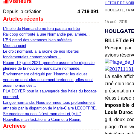
Visiteurs
L'ETOILE DE NO
HOULGATE, 14 A
Depuis la création
4 719 091
Articles récents
15 août 2019
L'Etoile de Normandie ne fera pas sa rentrée
HOULGATE
Railcoop confronté à une Normandie peu amène...
L'EN prend des vacances bien méritées
BILLET de Fl
Mise au point
Presque par h
Le droit normand, à la racine de nos libertés
avions réserv
fondamentales contemporaines...
Rouen, 19 juillet 2021: première assemblée régionale
plénière de la nouvelle mandature normande.
Environnement dérégulé par l'Homme: les algues
La salle affi
vertes ne sont plus seulement bretonnes, elles sont
ciné-club loca
aussi normandes...
présentation 
PLAIDOYER pour la sauvegarde des haies du bocage
normand.
réussit avec
Langue normande: Nous sommes tous profondément
impossible d
attristés par la disparition de Marie-Claire LECOFFRE.
Louis Duroc
Se vacciner ou non: "c'est mon dreit et j'y ti!"
girl, deux co
Nouvelles manifestations à Caen et à Rouen.
Archives
plage d'un w
troisième mit