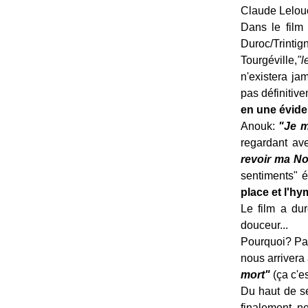
Claude Lelouc
Dans le film
Duroc/Trinti
Tourgéville,
"l
n'existera ja
pas définitiv
en une évide
Anouk:
"Je m
regardant ave
revoir ma N
sentiments" é
place et l'h
Le film a du
douceur...
Pourquoi? Par
nous arrivera 
mort"
(ça c'es
Du haut de se
finalement, n