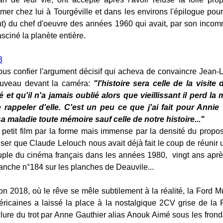
lmer chez lui à Tourgéville et dans les environs l'épilogue pour
nt) du chef d'oeuvre des années 1960 qui avait, par son inco
sciné la planète entière.
us confier l'argument décisif qui acheva de convaincre Jean-L
uveau devant la caméra:
"l'histoire sera celle de la visite d
 et qu'il n'a jamais oublié alors que vieillissant il perd l
 rappeler d'elle. C'est un peu ce que j'ai fait pour Annie 
 maladie toute mémoire sauf celle de notre histoire..."
 petit film par la forme mais immense par la densité du propos 
aliser que Claude Lelouch nous avait déjà fait le coup de réunir
ple du cinéma français dans les années 1980, vingt ans aprè
anche n°184 sur les planches de Deauvile...
on 2018, où le rêve se mêle subtilement à la réalité, la Ford
ricaines a laissé la place à la nostalgique 2CV grise de la 
allure du trot par Anne Gauthier alias Anouk Aimé sous les fron