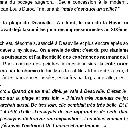
mne du bocage augeron... Seule concession à la modernité,
ean-Louis Duroc/ Trintignant:
"mais c'est quoi un selfie?"
r la plage de Deauville... Au fond, le cap de la Hève, un
avait déjà fasciné les peintres impressionnistes au XIXème s
h est, désormais, associé à Deauville et plus encore après so
devenu mythique...
On a envie de dire: c'est du parisianisme.
 la puissance et l'authenticité des expériences normandes.
I
 Paris comme des peintres impressionnistes:
la côte nor
ris par le chemin de fer.
Mais la subtile alchimie de la mer, de
s âmes parisiennes lassées, essorées par la grande ville, n'est 
.
uch:
« Quand ça va mal, dit-il, je vais à Deauville. C'était le
c sur la plage et très loin – il faisait très mauvais ce jou
chait aussi. De très loin, elle semblait très très belle. Et il
uait à côté d'elle. J'essayais de me rapprocher de cette dam
j'essayais de trouver une explication... Les idées venaient 
j'écrivais l'histoire d'Un homme et une femme... »