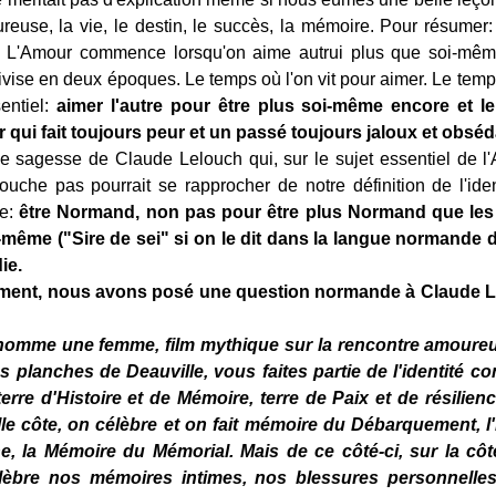
euse, la vie, le destin, le succès, la mémoire. Pour résumer:
ie. L'Amour commence lorsqu'on aime autrui plus que soi-même
vise en deux époques. Le temps où l'on vit pour aimer. Le temp
sentiel:
aimer l'autre pour être plus soi-même encore et le
r qui fait toujours peur et un passé toujours jaloux et obséda
e sagesse de Claude Lelouch qui, sur le sujet essentiel de l'A
 louche pas pourrait se rapprocher de notre définition de l'id
me:
être Normand, non pas pour être plus Normand que les
i-même ("Sire de sei" si on le dit dans la langue normande 
ie.
ent, nous avons posé une question normande à Claude Lel
homme une femme, film mythique sur la rencontre amoure
es planches de Deauville, vous faites partie de l'identité c
rre d'Histoire et de Mémoire, terre de Paix et de résilience
lle côte, on célèbre et on fait mémoire du Débarquement, l
, la Mémoire du Mémorial. Mais de ce côté-ci, sur la côte
lèbre nos mémoires intimes, nos blessures personnelles