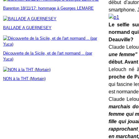
début d'auto
Janvier
Février
Mars
Avril
Mai
(7)
(42)
(16)
(23)
(30)
Barenton 18/11/17: hommage à Georges LEMARE
smartphone. J
Janvier
Février
Mars
Avril
(14)
(60)
(9)
(7)
Janvier
Février
Mars
(17)
(24)
(18)
Janvier
Février
(46)
(23)
Le selfie su
BALLADE A GUERNESEY
Janvier
(35)
normand qui 
Deauville?
Claude Lelouc
Découverte de la Sicile, et de l'art normand .. (par
une femme"
Yuca)
début. Avant
Lelouch né à
proche de Pa
NON à la THT (Mortain)
qui fascine le
est normande
Claude Lelo
marchais don
femme qui mar
fille qui jo
rapprochant 
en marchant, 