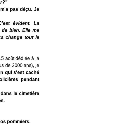
ur?"
 m'a pas déçu. Je
'est évident. La
 de bien. Elle me
 ça change tout le
15 août dédiée à la
us de 2000 ans), je
ien qui s'est caché
licières pendant
dans le cimetière
es.
 nos pommiers.