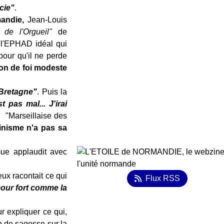
cie"
.
andie,
Jean-Louis
 de l'Orgueil"
de
 l'EPHAD idéal qui
 pour qu'il ne perde
on de foi modeste
 Bretagne"
. Puis la
 pas mal... J'irai
a "Marseillaise des
vinisme n'a pas sa
ue applaudit avec
x racontait ce qui
Flux RSS
our fort comme la
r expliquer ce qui,
n de sagesse sur la