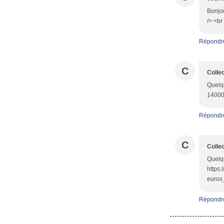
Bonjou
/> <br
Répondr
C
Colle
Quelqu
14000
Répondr
C
Colle
Quelqu
https:
euros
Répondr