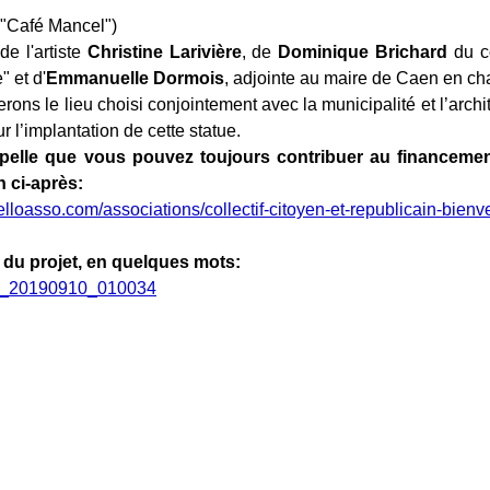
e "Café Mancel")
e l'artiste
Christine Larivière
, de
Dominique Brichard
du co
 et d'
Emmanuelle Dormois
, adjointe au maire de Caen en cha
erons
le
lieu
choisi
conjointe
ment
avec
la
municipali
té
et l’arch
u
r l’implantation de cette statue.
pelle que vous pouvez toujours contribuer au financemen
n ci-après:
elloasso.com/associations/collectif-citoyen-et-republicain-bien
 du projet, en quelques mots: