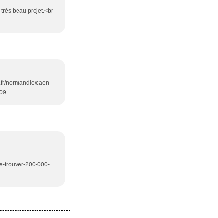
 très beau projet.<br
e.fr/normandie/caen-
709
te-trouver-200-000-