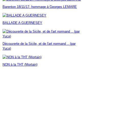
Janvier
Février
Mars
Avril
Mai
(7)
(42)
(16)
(23)
(30)
Barenton 18/11/17: hommage à Georges LEMARE
Janvier
Février
Mars
Avril
(14)
(60)
(9)
(7)
Janvier
Février
Mars
(17)
(24)
(18)
Janvier
Février
(46)
(23)
BALLADE A GUERNESEY
Janvier
(35)
Découverte de la Sicile, et de l'art normand .. (par
Yuca)
NON à la THT (Mortain)