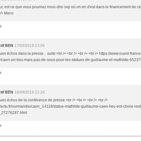
r, est ce que vous pourriez nous dire svp où on en d'est dans le financement de ce
 /> Merci
e
ctif BEN
17/09/2019 23:56
es échos dans la presse... suite:<br /> <br /> <br /> <br /> https://www.ouest-franc
/caen-un-lieu-mais-pas-de-sous-pour-les-statues-de-guillaume-et-mathilde-6523
e
ctif BEN
16/09/2019 21:26
es échos de la conférence de presse:<br /> <br /> <br /> <br />
//actu.fr/normandie/caen_14118/statue-mathilde-guillaume-caen-lieu-est-choisi-res
_27276287.html
e