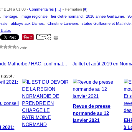
tif BEN à 01:08 -
Commentaires [
…
]
- Permalien [
#
]
,
héritage
,
image régionale
,
fier d'être normand
,
2016 année Guillaume
,
95
vale
,
abbaye aux Dames
,
Christine Larivière
,
statue Guillaume et Mathilde
 Bates
0 vote
DERBY Stade Malherbe / HAC: confirmation que la fierté normande évolue encore en... Ligue 2!
aussi :
Revue de presse
normande au 12
janvier 2021
EHP
l 2021:
à Lo