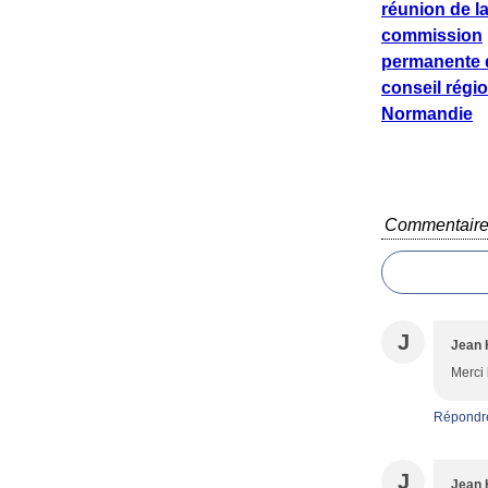
réunion de l
commission
permanente 
conseil régi
Normandie
Commentair
J
Jean 
Merci 
Répondr
J
Jean 