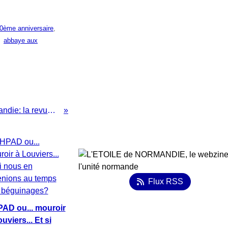
0ème anniversaire
,
,
abbaye aux
Juillet et août 2019 en Normandie: la revue de presse proposée par l'ODIN (Mouvement Normand)
Flux RSS
AD ou... mouroir
uviers... Et si