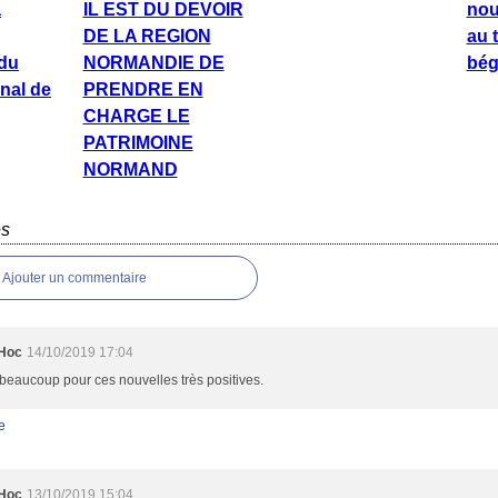
a
IL EST DU DEVOIR
nou
DE LA REGION
au 
du
NORMANDIE DE
bég
onal de
PRENDRE EN
CHARGE LE
PATRIMOINE
NORMAND
es
Ajouter un commentaire
Hoc
14/10/2019 17:04
beaucoup pour ces nouvelles très positives.
e
Hoc
13/10/2019 15:04