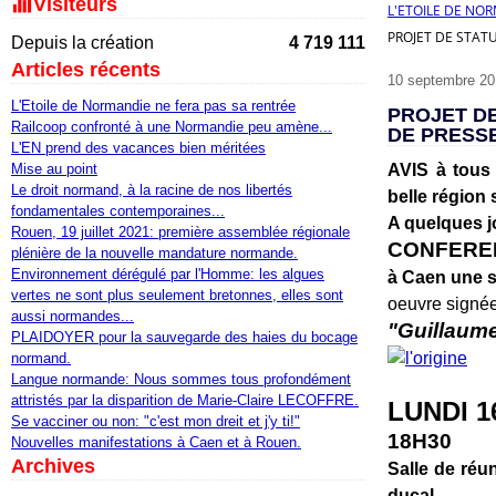
Visiteurs
L'ETOILE DE NO
PROJET DE STAT
Depuis la création
4 719 111
Articles récents
10 septembre 20
L'Etoile de Normandie ne fera pas sa rentrée
PROJET D
Railcoop confronté à une Normandie peu amène...
DE PRESSE
L'EN prend des vacances bien méritées
Mise au point
AVIS à tous
Le droit normand, à la racine de nos libertés
belle région 
fondamentales contemporaines...
A quelques j
Rouen, 19 juillet 2021: première assemblée régionale
CONFERE
plénière de la nouvelle mandature normande.
Environnement dérégulé par l'Homme: les algues
à Caen une s
vertes ne sont plus seulement bretonnes, elles sont
oeuvre signée 
aussi normandes...
"Guillaume 
PLAIDOYER pour la sauvegarde des haies du bocage
normand.
Langue normande: Nous sommes tous profondément
attristés par la disparition de Marie-Claire LECOFFRE.
LUNDI 1
Se vacciner ou non: "c'est mon dreit et j'y ti!"
18H30
Nouvelles manifestations à Caen et à Rouen.
Archives
Salle de réu
ducal