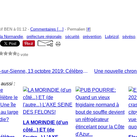
tif BEN à 01:12 -
Commentaires [
…
]
- Permalien [
#
]
 la Normandie
,
préfecture régionale
,
sécurité
,
prévention
,
Lubrizol
,
sévéso
0 vote
Quettreville-sur-Sienne, 13 octobre 2019: Célébrons LOUIS BEUVE écrivain et poète normand
aussi :
LA MORINDIE (d'un
côté...) ET (de