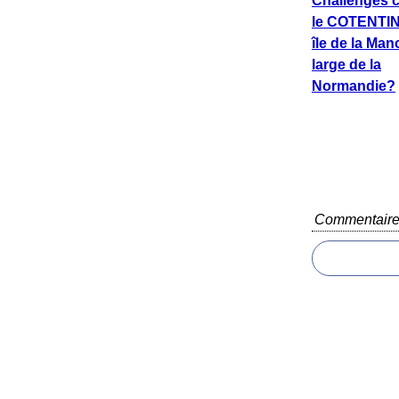
Challenges c
le COTENTIN.
île de la Ma
large de la
Normandie?
Commentair