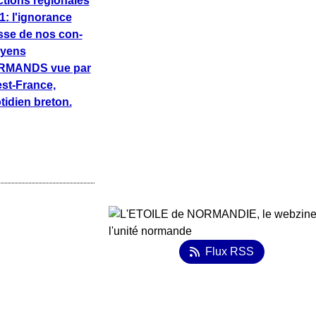
ctions régionales
1: l'ignorance
sse de nos con-
oyens
RMANDS vue par
st-France,
tidien breton.
Flux RSS