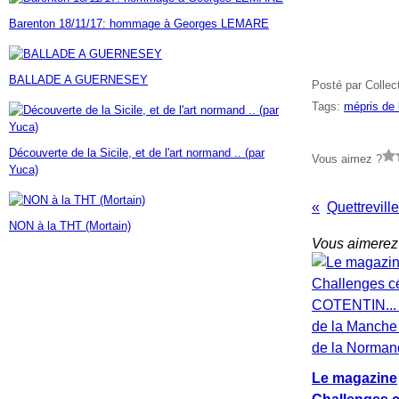
Janvier
Février
Mars
Avril
Mai
(7)
(42)
(16)
(23)
(30)
Barenton 18/11/17: hommage à Georges LEMARE
Janvier
Février
Mars
Avril
(14)
(60)
(9)
(7)
Janvier
Février
Mars
(17)
(24)
(18)
Janvier
Février
(46)
(23)
BALLADE A GUERNESEY
Janvier
(35)
Posté par Collec
Tags:
mépris de
Découverte de la Sicile, et de l'art normand .. (par
Vous aimez ?
Yuca)
NON à la THT (Mortain)
Vous aimerez 
Le magazine