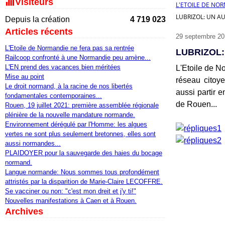
Visiteurs
L'ETOILE DE NO
LUBRIZOL: UN A
Depuis la création
4 719 023
Articles récents
29 septembre 20
L'Etoile de Normandie ne fera pas sa rentrée
LUBRIZOL
Railcoop confronté à une Normandie peu amène...
L'EN prend des vacances bien méritées
L'Etoile de N
Mise au point
réseau citoye
Le droit normand, à la racine de nos libertés
aussi partir 
fondamentales contemporaines...
de Rouen...
Rouen, 19 juillet 2021: première assemblée régionale
plénière de la nouvelle mandature normande.
Environnement dérégulé par l'Homme: les algues
vertes ne sont plus seulement bretonnes, elles sont
aussi normandes...
PLAIDOYER pour la sauvegarde des haies du bocage
normand.
Langue normande: Nous sommes tous profondément
attristés par la disparition de Marie-Claire LECOFFRE.
Se vacciner ou non: "c'est mon dreit et j'y ti!"
Nouvelles manifestations à Caen et à Rouen.
Archives