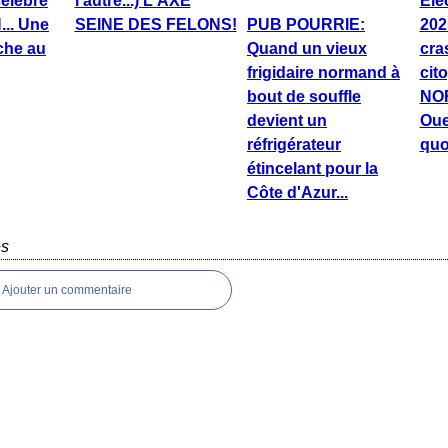
élèbre
l'autre...) L'AXE
Ele
.. Une
SEINE DES FELONS!
PUB POURRIE:
202
nche au
Quand un vieux
cra
frigidaire normand à
cit
bout de souffle
NO
devient un
Oue
réfrigérateur
quo
étincelant pour la
Côte d'Azur...
es
Ajouter un commentaire