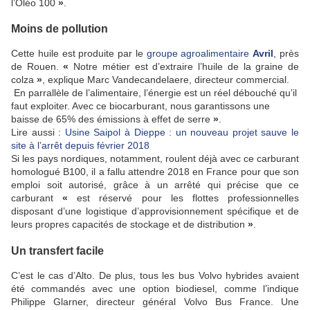
l’Oléo 100
»
.
Moins de pollution
Cette huile est produite par le
groupe agroalimentaire
Avril
, près
de Rouen.
«
Notre métier est d’extraire l’huile de la graine de
colza
»
, explique Marc Vandecandelaere, directeur commercial.
En parrallèle de l’alimentaire, l’énergie est un réel débouché qu’il
faut exploiter. Avec ce biocarburant, nous garantissons une
baisse de 65% des émissions à effet de serre
»
.
Lire aussi :
Usine Saipol à Dieppe : un nouveau projet sauve le
site à l’arrêt depuis février 2018
Si les pays nordiques, notamment, roulent déjà avec ce carburant
homologué B100, il a fallu attendre 2018 en France pour que son
emploi soit autorisé, grâce à un arrêté qui précise que ce
carburant
«
est réservé pour les flottes professionnelles
disposant d’une logistique d’approvisionnement spécifique et de
leurs propres capacités de stockage et de distribution
»
.
Un transfert facile
C’est le cas d’Alto. De plus, tous les bus Volvo hybrides avaient
été commandés avec une option biodiesel, comme l’indique
Philippe Glarner, directeur général Volvo Bus France. Une