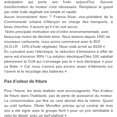
anticipation qui porte ses fruits aujourd’hui. Aucune
transformation du moteur n’est nécessaire. Remplacer le gasoil
par cette huile végétale est simple et rapide.
Aucun inconvénient donc ? Francis Aïvar, vice-président de la
Communauté urbaine d’Alençon en charge des transports, a
beau chercher, il assure qu’il n’en voit aucun :
Notre principale motivation est d’ordre environnementale, avec
beaucoup moins de déchets émis. Nous testons depuis 1991 de
nouveaux carburants, nous avons commencé avec le B10
(N.D.LR. : 10% d’huile végétale)
. Nous voilà arrivé au B100
»
.
En cumulant avec l’électrique, la réduction d’émissions à effet de
serre est d’environ 90% ! La solution électrique/Oléo 100 satisfait
pleinement la CUA qui n’envisage pas le
«
tout électrique
»
pour
sa flotte.
«
Car nous n’avons pas encore assez d’éléments sur
l’avenir et le recyclage des batteries
»
.
Pas d’odeur de friture
Pour l’heure, les tests réalisés sont encourageants. Pas d’odeur
de friture dans l’habitacle, pas de perte de puissance du moteur.
La consommation par litre au cent devrait être la même. Quant
au coût tarifaire, Olivier Morvillez précise qu’un contrat de trois
ans a été signé avec le groupe Avril
«
pour un prix semblable à
celui du diesel, avec un tarif plafond
»
.