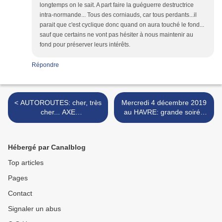
longtemps on le sait. A part faire la guéguerre destructrice
intra-normande... Tous des corniauds, car tous perdants...il
parait que c'est cyclique donc quand on aura touché le fond...
sauf que certains ne vont pas hésiter à nous maintenir au
fond pour préserver leurs intérêts.
Répondre
< AUTOROUTES: cher, très
Mercredi 4 décembre 2019
cher... AXE
au HAVRE: grande soirée
PLANTAGENET!
régionale des
ambassadeurs de la
Normandie >
Hébergé par Canalblog
Top articles
Pages
Contact
Signaler un abus