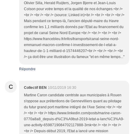
Olivier Silla, Herald Ruijters, Jorgen Bjerre et Jean-Louis
Colson pour votre temps et la qualité de nos échanges.<br />
<br /> <br /> <br /> (source: Linked in)<br /> <br /> <br /> <br />
Mais pendant ce temps-là, l'ancien député-maire du Havre
confirme les 1,1 milliards donnés par l'Etat au financement du
projet de canal Seine Nord Europe:<br /> <br /> <br /> <br />
https://www.francebleu.fr/infos/transports/canal-seine-nord-
emmanuel-macron-confirme-l-investissement-de-l-etat-a-
hauteur-de-1-1-milliard-d-1574446207<br /> <br /> <br /> <br
/> ça doit être une illustration du fameux "et en même temps..."
Répondre
C
Collectif BEN
10/11/2019 16:30
Martine Caron candidate centriste aux municipales à Rouen
s'oppose aux prétentions de Gennevilliers quant au pilotage
du futur grand port maritime intégré de l'Axe Seine:<br /> <br
/> <br /> <br /> https://www.linkedin.com/posts/marine-caron-
0770a8a8_depuis-d%C3%A9but-2019-letat-a-lanc%C3%A9-
une-activity-6598719084702117888-3rnk<br /> <br /> <br />
<br /> Depuis début 2019, l'Etat a lancé une mission