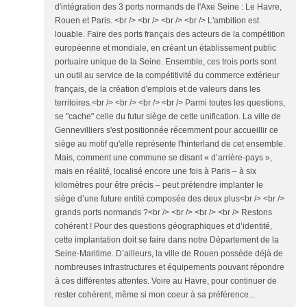
d'intégration des 3 ports normands de l'Axe Seine : Le Havre,
Rouen et Paris. <br /> <br /> <br /> <br /> L'ambition est
louable. Faire des ports français des acteurs de la compétition
européenne et mondiale, en créant un établissement public
portuaire unique de la Seine. Ensemble, ces trois ports sont
un outil au service de la compétitivité du commerce extérieur
français, de la création d'emplois et de valeurs dans les
territoires.<br /> <br /> <br /> <br /> Parmi toutes les questions,
se "cache" celle du futur siège de cette unification. La ville de
Gennevilliers s'est positionnée récemment pour accueillir ce
siège au motif qu'elle représente l'hinterland de cet ensemble.
Mais, comment une commune se disant « d’arrière-pays »,
mais en réalité, localisé encore une fois à Paris – à six
kilomètres pour être précis – peut prétendre implanter le
siège d’une future entité composée des deux plus<br /> <br />
grands ports normands ?<br /> <br /> <br /> <br /> Restons
cohérent ! Pour des questions géographiques et d’identité,
cette implantation doit se faire dans notre Département de la
Seine-Maritime. D’ailleurs, la ville de Rouen possède déjà de
nombreuses infrastructures et équipements pouvant répondre
à ces différentes attentes. Voire au Havre, pour continuer de
rester cohérent, même si mon coeur à sa préférence...