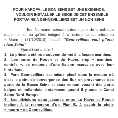
POUR HAROPA, LE BON SENS EST UNE EXIGENCE.
VOULOIR INSTALLER LE SIEGE DE CET ENSEMBLE
PORTUAIRE A GENNEVILLIERS EST UN NON-SENS
Tout Normand, conscient des enjeux de la politique
maritime, n’a pu qu’être indigné à la lecture de cet article du
« Marin » (31/10/2019), intitulé:
"Gennevilliers veut piloter
l’Axe Seine"
Que dit cet article ?
1.- Le primat a été trop souvent donné à la façade maritime.
2.- Les ports de Rouen et du Havre, trop « maritimo-
centrés », se meurent d’une liaison mauvaise avec leur
hinterland.
3.- Paris-Gennevilliers est mieux placé dans la mesure où
c’est le point de convergence des flux en provenance des
ports de la Basse-Seine et ceux venant venant des ports
belges et hollandais, notamment quand il y aura le Canal
Seine-Nord-Europe.
4.- Les divisions sous-jacentes entre Le Havre et Rouen
incitent à la recherche d’un Plan B, à savoir le choix
« neutre » de Gennevilliers.