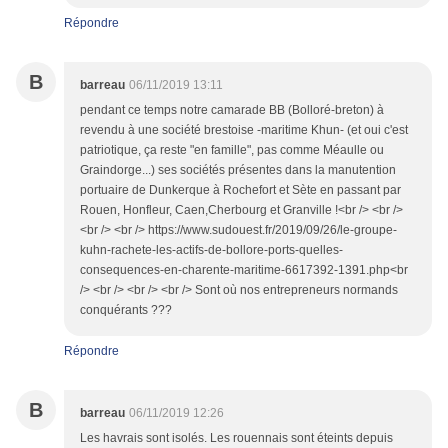
Répondre
B
barreau
06/11/2019 13:11
pendant ce temps notre camarade BB (Bolloré-breton) à
revendu à une société brestoise -maritime Khun- (et oui c'est
patriotique, ça reste "en famille", pas comme Méaulle ou
Graindorge...) ses sociétés présentes dans la manutention
portuaire de Dunkerque à Rochefort et Sète en passant par
Rouen, Honfleur, Caen,Cherbourg et Granville !<br /> <br />
<br /> <br /> https://www.sudouest.fr/2019/09/26/le-groupe-
kuhn-rachete-les-actifs-de-bollore-ports-quelles-
consequences-en-charente-maritime-6617392-1391.php<br
/> <br /> <br /> <br /> Sont où nos entrepreneurs normands
conquérants ???
Répondre
B
barreau
06/11/2019 12:26
Les havrais sont isolés. Les rouennais sont éteints depuis