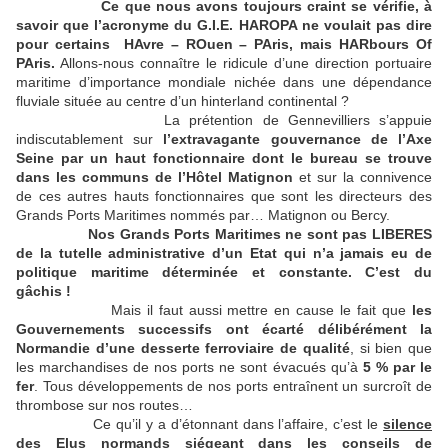
Ce que nous avons toujours craint se vérifie, à
savoir que l’acronyme du G.I.E. HAROPA ne voulait pas dire
pour certains HAvre – ROuen – PAris, mais HARbours Of
PAris.
Allons-nous connaître le ridicule d’une direction portuaire
maritime d’importance mondiale nichée dans une dépendance
fluviale située au centre d’un hinterland continental ?
La prétention de Gennevilliers s’appuie
indiscutablement sur
l’extravagante gouvernance de l’Axe
Seine par un haut fonctionnaire dont le bureau se trouve
dans les communs de l’Hôtel Matignon
et sur la connivence
de ces autres hauts fonctionnaires que sont les directeurs des
Grands Ports Maritimes nommés par… Matignon ou Bercy.
Nos Grands Ports Maritimes ne sont pas LIBERES
de la tutelle administrative d’un Etat qui n’a jamais eu de
politique maritime déterminée et constante. C’est du
gâchis !
Mais il faut aussi mettre en cause le fait que
les
Gouvernements successifs ont écarté délibérément la
Normandie d’une desserte ferroviaire de qualité
, si bien que
les marchandises de nos ports ne sont évacués qu’à
5 % par le
fer
. Tous développements de nos ports entraînent un surcroît de
thrombose sur nos routes…
Ce qu’il y a d’étonnant dans l’affaire, c’est le
silence
des Elus normands siégeant dans les conseils de