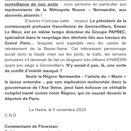
surveillance de nos ports
: nous pensons en particulier aux
représentants de la Métropole Rouen – Normandie, aux
abonnés absents !
D’autres n’ont pas cette… torpeur.
Le président de la
communauté portuaire francilienne de Gennevilliers, Erwan
Le Meur, est en même temps directeur du Groupe PAPREC,
spécialisé dans le recyclage des déchets liés aux travaux du
Grand Paris…
lesquels sont expédiés vers les usines de
retraitement de la Basse-Seine. Cet intéressant personnage
aurait donc la haute main sur les ports, le trafic, les terrains
portuaires s’il devenait de fait un dirigeant très influent d’HAROPA
ayant son siège à Gennevilliers.
N’y aurait-il pas, là, une sorte
de conflit d’intérêt masqué ?
Seule la Région Normandie – l’article du « Marin »
le laisse entendre -, par son implication recherchée dans la
gouvernance de l’Axe Seine, peut faire échouer ce véritable
complot tramé contre notre Région, qui ne saurait devenir le
dépotoir de Paris.
Le Havre, le 5 novembre 2019
C.N.O
Commentaire de Florestan: