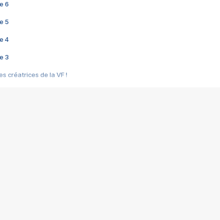
e 6
e 5
e 4
e 3
s créatrices de la VF !
e 2
e 1
e Mektoub My Love arrive enfin ! Rencontre avec Shaïn Boumedine et Sal
i : après Toni en famille
elle réalise le bouleversant Dites lui que je l'aime
ais ! Rencontre autour de Vie privée de Rebecca Zlotowski
 de Marguerite, Grave... Rencontre avec Ella Rumpf
 Les Rêveurs, un film intime sur la santé mentale