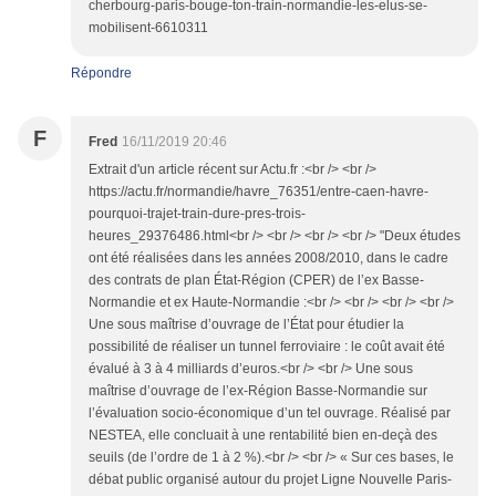
cherbourg-paris-bouge-ton-train-normandie-les-elus-se-
mobilisent-6610311
Répondre
F
Fred
16/11/2019 20:46
Extrait d'un article récent sur Actu.fr :<br /> <br />
https://actu.fr/normandie/havre_76351/entre-caen-havre-
pourquoi-trajet-train-dure-pres-trois-
heures_29376486.html<br /> <br /> <br /> <br /> "Deux études
ont été réalisées dans les années 2008/2010, dans le cadre
des contrats de plan État-Région (CPER) de l’ex Basse-
Normandie et ex Haute-Normandie :<br /> <br /> <br /> <br />
Une sous maîtrise d’ouvrage de l’État pour étudier la
possibilité de réaliser un tunnel ferroviaire : le coût avait été
évalué à 3 à 4 milliards d’euros.<br /> <br /> Une sous
maîtrise d’ouvrage de l’ex-Région Basse-Normandie sur
l’évaluation socio-économique d’un tel ouvrage. Réalisé par
NESTEA, elle concluait à une rentabilité bien en-deçà des
seuils (de l’ordre de 1 à 2 %).<br /> <br /> « Sur ces bases, le
débat public organisé autour du projet Ligne Nouvelle Paris-