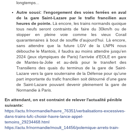
longtemps...
Autre souci: l'engorgement des voies ferrées en aval
de la gare Saint-Lazare par le trafic francilien aux
heures de pointe.
Là encore, les trains normands quoique
tous neufs seront contraints de faire du 30km/h ou de
stopper en pleine voie comme les vieux Corail
quarantenaires à bout de souffle d'aujourd'hui. Là encore,
sans attendre que la future LGV de la LNPN nous
débouche le Mantois, il faudra au moins attendre jusqu'en
2024 (jeux olympiques de Paris) l'arrivée d'EOLE en gare
de Mantes-la-Jolie et au-delà pour le transfert des
Transiliens des quais du terminus de la gare de Saint-
Lazare vers la gare souterraine de la Défense pour qu'une
part importante du trafic francilien soit détourné d'une gare
de Saint-Lazare pouvant devenir pleinement la gare de
Normandie à Paris.
En attendant, on est contraint de relever l'actualité pénible
suivante:
https://actu.fr/normandie/havre_76351/verbalisations-excessives-
dans-trains-lufc-choisir-havre-lance-appel-
temoins_29234468.html
https://actu.fr/normandie/moult_14456/polemique-arrets-train-