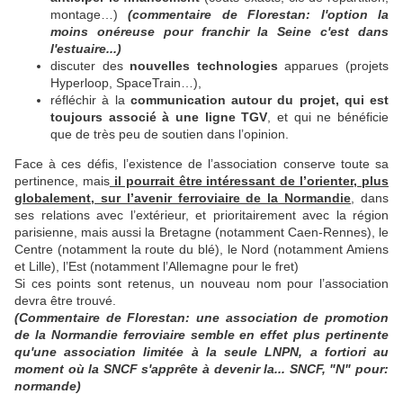
montage…)
(commentaire de Florestan: l'option la
moins onéreuse pour franchir la Seine c'est dans
l'estuaire...)
discuter des
nouvelles technologies
apparues (projets
Hyperloop, SpaceTrain…),
réfléchir à la
communication autour du projet, qui est
toujours associé à une ligne TGV
, et qui ne bénéficie
que de très peu de soutien dans l’opinion.
Face à ces défis, l’existence de l’association conserve toute sa
pertinence, mais
il pourrait être intéressant de l’orienter, plus
globalement, sur l’avenir ferroviaire de la Normandie
, dans
ses relations avec l’extérieur, et prioritairement avec la région
parisienne, mais aussi la Bretagne (notamment Caen-Rennes), le
Centre (notamment la route du blé), le Nord (notamment Amiens
et Lille), l’Est (notamment l’Allemagne pour le fret)
Si ces points sont retenus, un nouveau nom pour l’association
devra être trouvé.
(Commentaire de Florestan: une association de promotion
de la Normandie ferroviaire semble en effet plus pertinente
qu'une association limitée à la seule LNPN, a fortiori au
moment où la SNCF s'apprête à devenir la... SNCF, "N" pour:
normande)