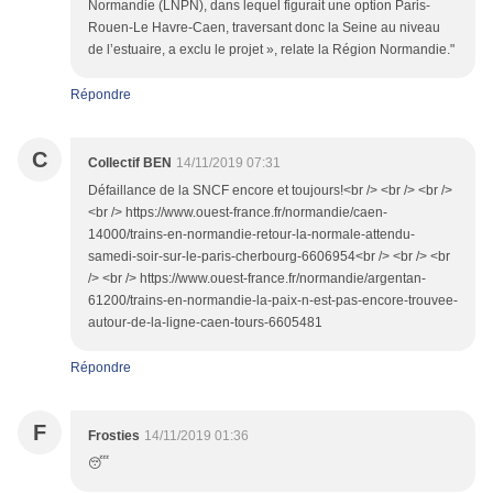
Normandie (LNPN), dans lequel figurait une option Paris-
Rouen-Le Havre-Caen, traversant donc la Seine au niveau
de l’estuaire, a exclu le projet », relate la Région Normandie."
Répondre
C
Collectif BEN
14/11/2019 07:31
Défaillance de la SNCF encore et toujours!<br /> <br /> <br />
<br /> https://www.ouest-france.fr/normandie/caen-
14000/trains-en-normandie-retour-la-normale-attendu-
samedi-soir-sur-le-paris-cherbourg-6606954<br /> <br /> <br
/> <br /> https://www.ouest-france.fr/normandie/argentan-
61200/trains-en-normandie-la-paix-n-est-pas-encore-trouvee-
autour-de-la-ligne-caen-tours-6605481
Répondre
F
Frosties
14/11/2019 01:36
😴