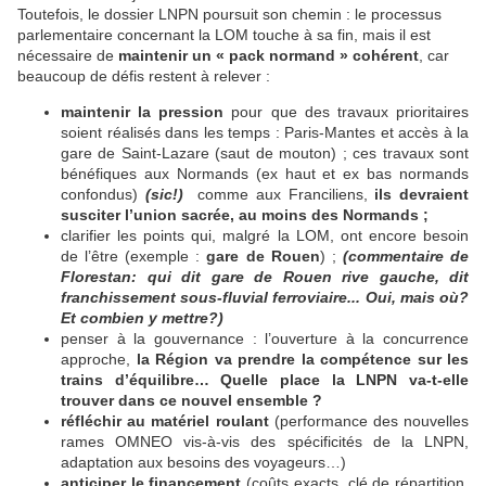
Toutefois, le dossier LNPN poursuit son chemin : le processus
parlementaire concernant la LOM touche à sa fin, mais il est
nécessaire de
maintenir un « pack normand » cohérent
, car
beaucoup de défis restent à relever :
maintenir la pression
pour que des travaux prioritaires
soient réalisés dans les temps : Paris-Mantes et accès à la
gare de Saint-Lazare (saut de mouton) ; ces travaux sont
bénéfiques aux Normands (ex haut et ex bas normands
confondus)
(sic!)
comme aux Franciliens,
ils devraient
susciter l’union sacrée, au moins des Normands ;
clarifier les points qui, malgré la LOM, ont encore besoin
de l’être (exemple :
gare de Rouen
) ;
(commentaire de
Florestan: qui dit gare de Rouen rive gauche, dit
franchissement sous-fluvial ferroviaire... Oui, mais où?
Et combien y mettre?)
penser à la gouvernance : l’ouverture à la concurrence
approche,
la Région va prendre la compétence sur les
trains d’équilibre… Quelle place la LNPN va-t-elle
trouver dans ce nouvel ensemble ?
réfléchir au matériel roulant
(performance des nouvelles
rames OMNEO vis-à-vis des spécificités de la LNPN,
adaptation aux besoins des voyageurs…)
anticiper le financement
(coûts exacts, clé de répartition,