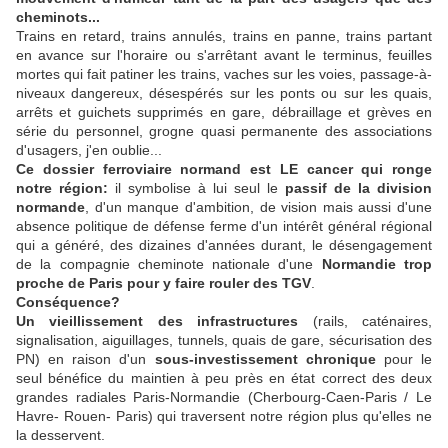
cheminots...
Trains en retard, trains annulés, trains en panne, trains partant
en avance sur l'horaire ou s'arrêtant avant le terminus, feuilles
mortes qui fait patiner les trains, vaches sur les voies, passage-à-
niveaux dangereux, désespérés sur les ponts ou sur les quais,
arrêts et guichets supprimés en gare, débraillage et grèves en
série du personnel, grogne quasi permanente des associations
d'usagers, j'en oublie...
Ce dossier ferroviaire normand est LE cancer qui ronge
notre région:
il symbolise à lui seul le
passif de la division
normande
, d'un manque d'ambition, de vision mais aussi d'une
absence politique de défense ferme d'un intérêt général régional
qui a généré, des dizaines d'années durant, le désengagement
de la compagnie cheminote nationale d'une
Normandie trop
proche de Paris pour y faire rouler des TGV
.
Conséquence?
Un vieillissement des infrastructures
(rails, caténaires,
signalisation, aiguillages, tunnels, quais de gare, sécurisation des
PN) en raison d'un
sous-investissement chronique
pour le
seul bénéfice du maintien à peu près en état correct des deux
grandes radiales Paris-Normandie (Cherbourg-Caen-Paris / Le
Havre- Rouen- Paris) qui traversent notre région plus qu'elles ne
la desservent.