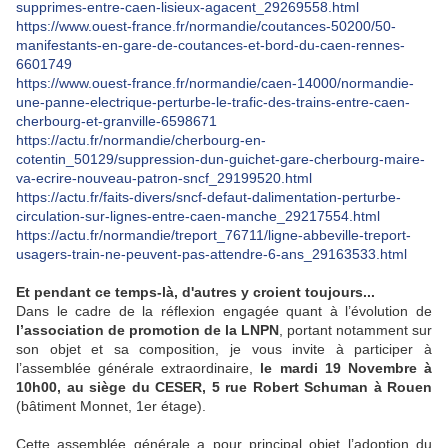
supprimes-entre-caen-lisieux-agacent_29269558.html
https://www.ouest-france.fr/normandie/coutances-50200/50-
manifestants-en-gare-de-coutances-et-bord-du-caen-rennes-
6601749
https://www.ouest-france.fr/normandie/caen-14000/normandie-
une-panne-electrique-perturbe-le-trafic-des-trains-entre-caen-
cherbourg-et-granville-6598671
https://actu.fr/normandie/cherbourg-en-
cotentin_50129/suppression-dun-guichet-gare-cherbourg-maire-
va-ecrire-nouveau-patron-sncf_29199520.html
https://actu.fr/faits-divers/sncf-defaut-dalimentation-perturbe-
circulation-sur-lignes-entre-caen-manche_29217554.html
https://actu.fr/normandie/treport_76711/ligne-abbeville-treport-
usagers-train-ne-peuvent-pas-attendre-6-ans_29163533.html
Et pendant ce temps-là, d'autres y croient toujours...
Dans le cadre de la réflexion engagée quant à l’évolution de
l’association de promotion de la LNPN
, portant notamment sur
son objet et sa composition, je vous invite à participer à
l’assemblée générale extraordinaire,
le mardi 19 Novembre à
10h00, au siège du CESER, 5 rue Robert Schuman à Rouen
(bâtiment Monnet, 1er étage).
Cette assemblée générale a pour principal objet l’adoption du