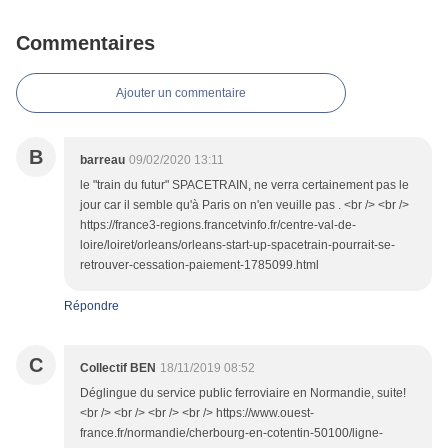
Commentaires
Ajouter un commentaire
B
barreau
09/02/2020 13:11
le "train du futur" SPACETRAIN, ne verra certainement pas le
jour car il semble qu'à Paris on n'en veuille pas . <br /> <br />
https://france3-regions.francetvinfo.fr/centre-val-de-
loire/loiret/orleans/orleans-start-up-spacetrain-pourrait-se-
retrouver-cessation-paiement-1785099.html
Répondre
C
Collectif BEN
18/11/2019 08:52
Déglingue du service public ferroviaire en Normandie, suite!
<br /> <br /> <br /> <br /> https://www.ouest-
france.fr/normandie/cherbourg-en-cotentin-50100/ligne-