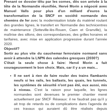
Prenant ce dossier têtu par les cornes, dès son arrivée à la
tête de la Normandie réunifiée, Hervé Morin a négocié avec
Manuel Valls pour plus d'un milliard d'euros la
transformation de la SNCF en société normande des
chemins de fer
avec la modernisation totale du matériel roulant
des grandes lignes, le transfert en Normandie des technicentres
de maintenance (Sotteville-lès-Rouen, Caen et Granville), la
maîtrise des sillons, des correspondances, des grilles horaires et
tarifaires, avec mise en application progressive durant l'année
2020.
Objectif?
Sortir au plus vite du cauchemar ferroviaire normand sans
avoir à attendre la LNPN des calendes grecques (2030?)
C'était la seule chose à faire: Hervé Morin a fait
courageusement le bon choix. Mais, car il y a un mais...
Il ne sert à rien de faire rouler des trains flambants
neufs si les rails, les ballasts, les quais, les tunnels,
les systèmes de sécurité n'ont pas été, eux aussi, mis
à niveau.
C'est la raison pour laquelle, les lignes
normandes sont devenues le premier chantier mené
actuellement par SNCF Réseaux: il ne faudrait pas qu'il y
ait trop de retards ou de complications dans l'agenda de
ces travaux qui auraient dû être réalisés depuis