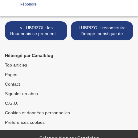
Répondre
< LUBRIZOL: les
LUBRIZOL: reconstruire
Rouennais se prennent en
l'image touristique de
mains. Une association
Rouen en Normandie >
vient d'être créée...
Hébergé par Canalblog
Top articles
Pages
Contact
Signaler un abus
C.G.U.
Cookies et données personnelles
Préférences cookies