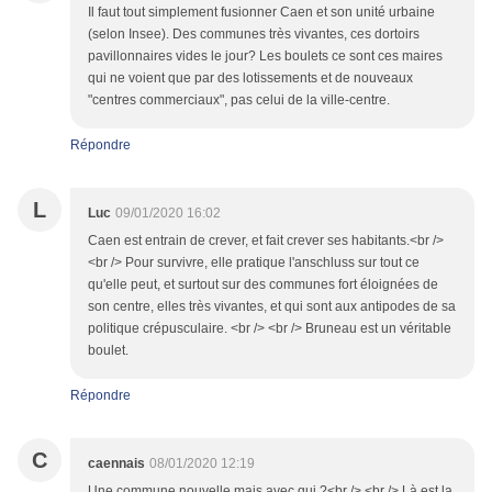
Il faut tout simplement fusionner Caen et son unité urbaine
(selon Insee). Des communes très vivantes, ces dortoirs
pavillonnaires vides le jour? Les boulets ce sont ces maires
qui ne voient que par des lotissements et de nouveaux
"centres commerciaux", pas celui de la ville-centre.
Répondre
L
Luc
09/01/2020 16:02
Caen est entrain de crever, et fait crever ses habitants.<br />
<br /> Pour survivre, elle pratique l'anschluss sur tout ce
qu'elle peut, et surtout sur des communes fort éloignées de
son centre, elles très vivantes, et qui sont aux antipodes de sa
politique crépusculaire. <br /> <br /> Bruneau est un véritable
boulet.
Répondre
C
caennais
08/01/2020 12:19
Une commune nouvelle mais avec qui ?<br /> <br /> Là est la