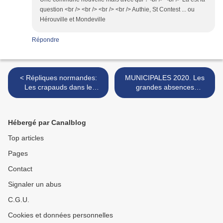
question <br /> <br /> <br /> <br /> Authie, St Contest ... ou
Hérouville et Mondeville
Répondre
< Répliques normandes:
MUNICIPALES 2020. Les
Les crapauds dans le
grandes absences
reliquaire du Mont Saint
rouennaises... de Nicolas
Michel sont radins... (suite!)
Mayer-Rossignol. >
Hébergé par Canalblog
Top articles
Pages
Contact
Signaler un abus
C.G.U.
Cookies et données personnelles