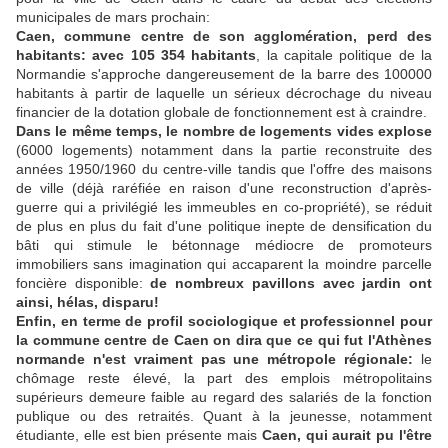
municipales de mars prochain:
Caen, commune centre de son agglomération, perd des
habitants:
avec 105 354 habitants
, la capitale politique de la
Normandie s'approche dangereusement de la barre des 100000
habitants à partir de laquelle un sérieux décrochage du niveau
financier de la dotation globale de fonctionnement est à craindre.
Dans le même temps, le nombre de logements vides explose
(6000 logements) notamment dans la partie reconstruite des
années 1950/1960 du centre-ville tandis que l'offre des maisons
de ville (déjà raréfiée en raison d'une reconstruction d'après-
guerre qui a privilégié les immeubles en co-propriété), se réduit
de plus en plus du fait d'une politique inepte de densification du
bâti qui stimule le bétonnage médiocre de promoteurs
immobiliers sans imagination qui accaparent la moindre parcelle
foncière disponible:
de nombreux pavillons avec jardin ont
ainsi, hélas, disparu!
Enfin, en terme de profil sociologique et professionnel pour
la commune centre de Caen on dira que ce qui fut l'Athènes
normande n'est vraiment pas une métropole régionale:
le
chômage reste élevé, la part des emplois métropolitains
supérieurs demeure faible au regard des salariés de la fonction
publique ou des retraités. Quant à la jeunesse, notamment
étudiante, elle est bien présente mais
Caen, qui aurait pu l'être