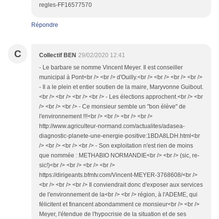
regles-FF16577570
Répondre
C
Collectif BEN
29/02/2020 12:41
- Le barbare se nomme Vincent Meyer. Il est conseiller
municipal à Pont<br /> <br /> d'Ouilly.<br /> <br /> <br /> <br />
- Il a le plein et entier soutien de la maire, Maryvonne Guibout.
<br /> <br /> <br /> <br /> - Les élections approchent.<br /> <br
/> <br /> <br /> - Ce monsieur semble un "bon élève" de
l'environnement !!!<br /> <br /> <br /> <br />
http://www.agriculteur-normand.com/actualites/adasea-
diagnostic-planete-une-energie-positive:1BDA8LDH.html<br
/> <br /> <br /> <br /> - Son exploitation n'est rien de moins
que nommée : METHABIO NORMANDIE<br /> <br /> (sic, re-
sic!)<br /> <br /> <br /> <br />
https://dirigeants.bfmtv.com/Vincent-MEYER-3768608/<br />
<br /> <br /> <br /> Il conviendrait donc d'exposer aux services
de l'environnement de la<br /> <br /> région, à l'ADEME, qui
félicitent et financent abondamment ce monsieur<br /> <br />
Meyer, l'étendue de l'hypocrisie de la situation et de ses