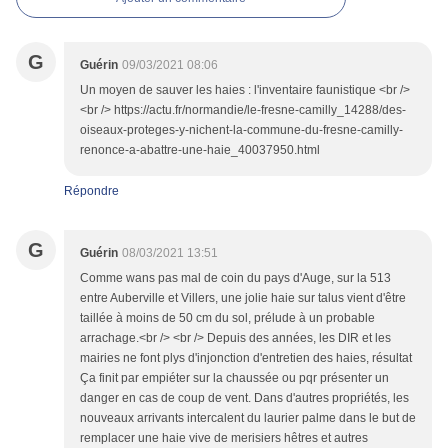
G
Guérin
09/03/2021 08:06
Un moyen de sauver les haies : l'inventaire faunistique <br />
<br /> https://actu.fr/normandie/le-fresne-camilly_14288/des-
oiseaux-proteges-y-nichent-la-commune-du-fresne-camilly-
renonce-a-abattre-une-haie_40037950.html
Répondre
G
Guérin
08/03/2021 13:51
Comme wans pas mal de coin du pays d'Auge, sur la 513
entre Auberville et Villers, une jolie haie sur talus vient d'être
taillée à moins de 50 cm du sol, prélude à un probable
arrachage.<br /> <br /> Depuis des années, les DIR et les
mairies ne font plys d'injonction d'entretien des haies, résultat
Ça finit par empiéter sur la chaussée ou pqr présenter un
danger en cas de coup de vent. Dans d'autres propriétés, les
nouveaux arrivants intercalent du laurier palme dans le but de
remplacer une haie vive de merisiers hêtres et autres