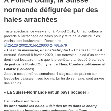
A Pont-d’Ouilly, la Suisse
normande défigurée par des
haies arrachées
Triste spectacle, ce week-end, à Pont-d'Ouilly. Un agriculteur a
procédé à l'arrachage de haies pour y faire de la culture. Ses
voisins sont bouleversés. Rencontre.
« C’est un massacre, une catastrophe ! »
Charles Burtin est
écœuré. Samedi 8 février 2020, il se trouvait au pied d’un champ
dont il est locataire, mais que le propriétaire a récupéré par voie
de
justice
, à
Pont-d’Ouilly
, entre
Flers
,
Condé-sur-Noireau
et
Falaise
(Calvados).
Jusqu’à ces dernières semaines, il s’agissait de prairies sur
lesquelles paissaient ses bovins. En fin de semaine, sont arrivés
des engins.
« La Suisse-Normande est un pays bocager »
L’agriculteur est dépité :
Ils ont arraché les haies. Il fait des trous dans le champ,
redressé au bulldozer pour redresser des vallons.