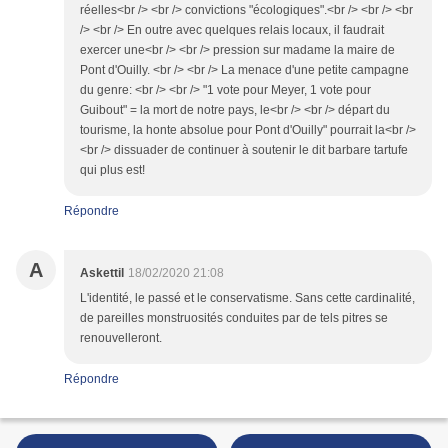
réelles<br /> <br /> convictions "écologiques".<br /> <br /> <br
/> <br /> En outre avec quelques relais locaux, il faudrait
exercer une<br /> <br /> pression sur madame la maire de
Pont d'Ouilly. <br /> <br /> La menace d'une petite campagne
du genre: <br /> <br /> "1 vote pour Meyer, 1 vote pour
Guibout" = la mort de notre pays, le<br /> <br /> départ du
tourisme, la honte absolue pour Pont d'Ouilly" pourrait la<br />
<br /> dissuader de continuer à soutenir le dit barbare tartufe
qui plus est!
Répondre
A
Askettil
18/02/2020 21:08
L'identité, le passé et le conservatisme. Sans cette cardinalité,
de pareilles monstruosités conduites par de tels pitres se
renouvelleront.
Répondre