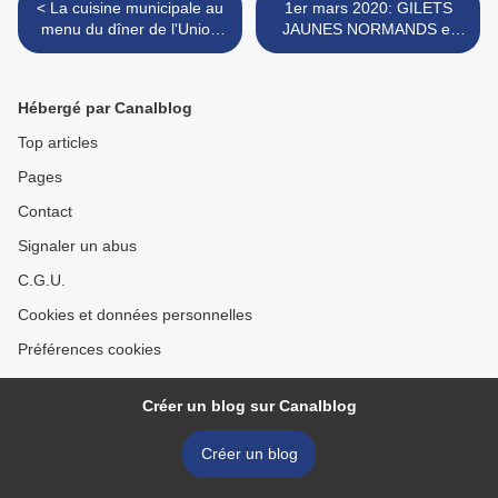
< La cuisine municipale au
1er mars 2020: GILETS
menu du dîner de l'Union
JAUNES NORMANDS et
Portuaire Rouennaise: tous
BRETONS... ENSEMBLE
étaient là sauf l'ogre
AU MONT-SAINT-MICHEL!
Bérégovoy...
>
Hébergé par Canalblog
Top articles
Pages
Contact
Signaler un abus
C.G.U.
Cookies et données personnelles
Préférences cookies
Créer un blog sur Canalblog
Créer un blog