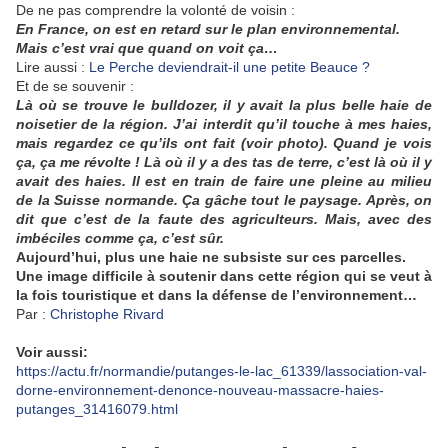
De ne pas comprendre la volonté de voisin :
En France, on est en retard sur le plan environnemental.
Mais c’est vrai que quand on voit ça…
Lire aussi :
Le Perche deviendrait-il une petite Beauce ?
Et de se souvenir :
Là où se trouve le bulldozer, il y avait la plus belle haie de
noisetier de la région. J’ai interdit qu’il touche à mes haies,
mais regardez ce qu’ils ont fait (voir photo). Quand je vois
ça, ça me révolte ! Là où il y a des tas de terre, c’est là où il y
avait des haies. Il est en train de faire une pleine au milieu
de la Suisse normande. Ça gâche tout le paysage. Après, on
dit que c’est de la faute des agriculteurs. Mais, avec des
imbéciles comme ça, c’est sûr.
Aujourd’hui, plus une haie ne subsiste sur ces parcelles.
Une image difficile à soutenir dans cette région qui se veut à
la fois touristique et dans la défense de l’environnement…
Par :
Christophe Rivard
Voir aussi:
https://actu.fr/normandie/putanges-le-lac_61339/lassociation-val-
dorne-environnement-denonce-nouveau-massacre-haies-
putanges_31416079.html