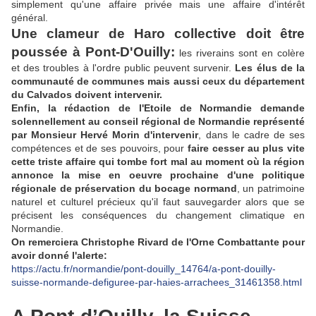
simplement qu'une affaire privée mais une affaire d'intérêt
général.
Une clameur de Haro collective doit être
poussée à Pont-D'Ouilly:
les riverains sont en colère
et des troubles à l'ordre public peuvent survenir.
Les élus de la
communauté de communes mais aussi ceux du département
du Calvados doivent intervenir.
Enfin, la rédaction de l'Etoile de Normandie demande
solennellement au conseil régional de Normandie représenté
par Monsieur Hervé Morin d'intervenir
, dans le cadre de ses
compétences et de ses pouvoirs, pour
faire cesser au plus vite
cette triste affaire qui tombe fort mal au moment où la région
annonce la mise en oeuvre prochaine d'une politique
régionale de préservation du bocage normand
, un patrimoine
naturel et culturel précieux qu'il faut sauvegarder alors que se
précisent les conséquences du changement climatique en
Normandie.
On remerciera Christophe Rivard de l'Orne Combattante pour
avoir donné l'alerte:
https://actu.fr/normandie/pont-douilly_14764/a-pont-douilly-
suisse-normande-defiguree-par-haies-arrachees_31461358.html