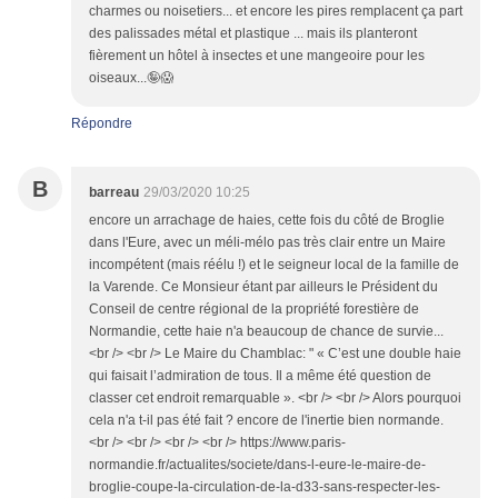
charmes ou noisetiers... et encore les pires remplacent ça part
des palissades métal et plastique ... mais ils planteront
fièrement un hôtel à insectes et une mangeoire pour les
oiseaux...🤪😱
Répondre
B
barreau
29/03/2020 10:25
encore un arrachage de haies, cette fois du côté de Broglie
dans l'Eure, avec un méli-mélo pas très clair entre un Maire
incompétent (mais réélu !) et le seigneur local de la famille de
la Varende. Ce Monsieur étant par ailleurs le Président du
Conseil de centre régional de la propriété forestière de
Normandie, cette haie n'a beaucoup de chance de survie...
<br /> <br /> Le Maire du Chamblac: " « C’est une double haie
qui faisait l’admiration de tous. Il a même été question de
classer cet endroit remarquable ». <br /> <br /> Alors pourquoi
cela n'a t-il pas été fait ? encore de l'inertie bien normande.
<br /> <br /> <br /> <br /> https://www.paris-
normandie.fr/actualites/societe/dans-l-eure-le-maire-de-
broglie-coupe-la-circulation-de-la-d33-sans-respecter-les-