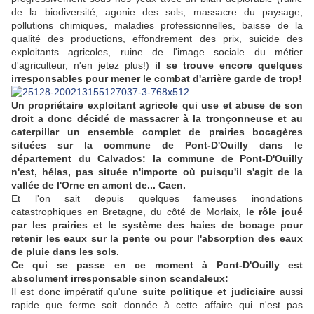
de la biodiversité, agonie des sols, massacre du paysage,
pollutions chimiques, maladies professionnelles, baisse de la
qualité des productions, effondrement des prix, suicide des
exploitants agricoles, ruine de l'image sociale du métier
d'agriculteur, n'en jetez plus!)
il se trouve encore quelques
irresponsables pour mener le combat d'arrière garde de trop!
Un propriétaire exploitant agricole qui use et abuse de son
droit a donc décidé de massacrer à la tronçonneuse et au
caterpillar un ensemble complet de prairies bocagères
situées sur la commune de Pont-D'Ouilly dans le
département du Calvados: la commune de Pont-D'Ouilly
n'est, hélas, pas située n'importe où puisqu'il s'agit de la
vallée de l'Orne en amont de... Caen.
Et l'on sait depuis quelques fameuses inondations
catastrophiques en Bretagne, du côté de Morlaix,
le rôle joué
par les prairies et le système des haies de bocage pour
retenir les eaux sur la pente ou pour l'absorption des eaux
de pluie dans les sols.
Ce qui se passe en ce moment à Pont-D'Ouilly est
absolument irresponsable sinon scandaleux:
Il est donc impératif qu'une
suite politique et judiciaire
aussi
rapide que ferme soit donnée à cette affaire qui n'est pas