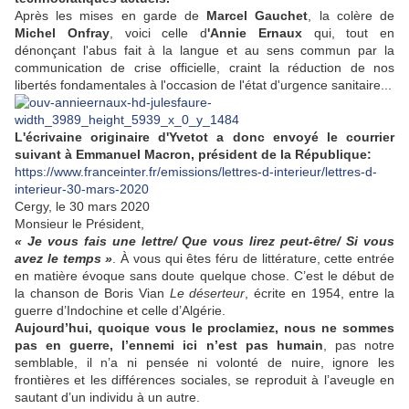
Après les mises en garde de
Marcel Gauchet
, la colère de
Michel Onfray
, voici celle d
'Annie Ernaux
qui, tout en
dénonçant l'abus fait à la langue et au sens commun par la
communication de crise officielle, craint la réduction de nos
libertés fondamentales à l'occasion de l'état d'urgence sanitaire...
L'écrivaine originaire d'Yvetot a donc envoyé le courrier
suivant à Emmanuel Macron, président de la République:
https://www.franceinter.fr/emissions/lettres-d-interieur/lettres-d-
interieur-30-mars-2020
Cergy, le 30 mars 2020
Monsieur le Président,
« Je vous fais une lettre/ Que vous lirez peut-être/ Si vous
avez le temps »
. À vous qui êtes féru de littérature, cette entrée
en matière évoque sans doute quelque chose. C’est le début de
la chanson de Boris Vian
Le déserteur
, écrite en 1954, entre la
guerre d’Indochine et celle d’Algérie.
Aujourd’hui, quoique vous le proclamiez, nous ne sommes
pas en guerre, l’ennemi ici n’est pas humain
, pas notre
semblable, il n’a ni pensée ni volonté de nuire, ignore les
frontières et les différences sociales, se reproduit à l’aveugle en
sautant d’un individu à un autre.