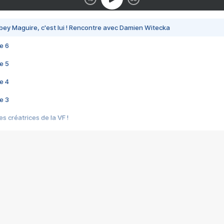
bey Maguire, c'est lui ! Rencontre avec Damien Witecka
e 6
e 5
e 4
e 3
s créatrices de la VF !
e 2
e 1
e Mektoub My Love arrive enfin ! Rencontre avec Shaïn Boumedine et Sal
i : après Toni en famille
elle réalise le bouleversant Dites lui que je l'aime