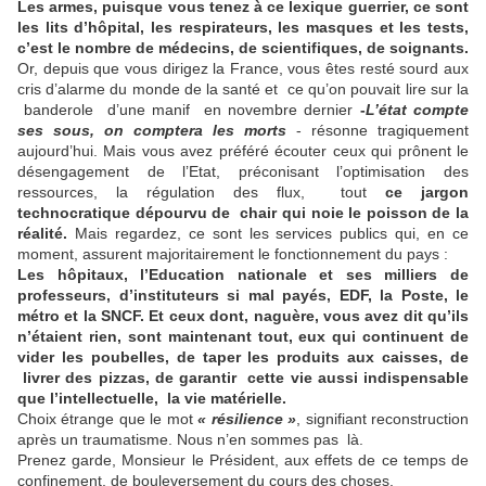
Les armes, puisque vous tenez à ce lexique guerrier, ce sont
les lits d’hôpital, les respirateurs, les masques et les tests,
c’est le nombre de médecins, de scientifiques, de soignants.
Or, depuis que vous dirigez la France, vous êtes resté sourd aux
cris d’alarme du monde de la santé et ce qu’on pouvait lire sur la
banderole d’une manif en novembre dernier
-
L’état compte
ses sous, on comptera les morts
- résonne tragiquement
aujourd’hui. Mais vous avez préféré écouter ceux qui prônent le
désengagement de l’Etat, préconisant l’optimisation des
ressources, la régulation des flux, tout
ce jargon
technocratique dépourvu de chair qui noie le poisson de la
réalité.
Mais regardez, ce sont les services publics qui, en ce
moment, assurent majoritairement le fonctionnement du pays :
Les hôpitaux, l’Education nationale et ses milliers de
professeurs, d’instituteurs si mal payés, EDF, la Poste, le
métro et la SNCF. Et ceux dont, naguère, vous avez dit qu’ils
n’étaient rien, sont maintenant tout, eux qui continuent de
vider les poubelles, de taper les produits aux caisses, de
livrer des pizzas, de garantir cette vie aussi indispensable
que l’intellectuelle, la vie matérielle.
Choix étrange que le mot
« résilience »
, signifiant reconstruction
après un traumatisme. Nous n’en sommes pas là.
Prenez garde, Monsieur le Président, aux effets de ce temps de
confinement, de bouleversement du cours des choses.