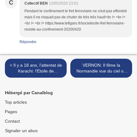
C
Collectif BEN
12/05/2020 23:52
Pendant le confinement le fret ferroviaire ne s'est pas effondré
mais il ne risquait pas de chuter de très très haut!<br /> <br />
<br /> <br /> https://www.lefigaro.fr/societes/le-fret-ferroviaire-
resiste-au-confinement-20200420
Répondre
< Il y a 18 ans, l'attentat de
VERNON: Il filme la
Karachi: l'Etoile de
Normandie vue du ciel ou
Normandie n'oublie pas.
plutôt... vue de Paris! >
Hébergé par Canalblog
Top articles
Pages
Contact
Signaler un abus