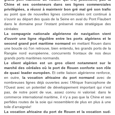
Chine et ses conteneurs dans ses lignes commerciales
privilégiées, a réussi à maintenir bon gré mal gré son trafic
au point que de nouvelles lignes commerciales ont continué à
s'ouvrir au départ des quais de la Seine en aval du Pont Flaubert
dans le domaine pour l'instant préservé mais stratégique des
céréales:
La compagnie nationale algérienne de navigation vient
d'ouvrir une ligne régulière entre les ports algériens et le
second grand port maritime normand
en mettant Rouen dans
une boucle où l'on retrouve, bien entendu, les grands ports de la
Rangée nord européenne, concurrents frontaux de nos deux
grands ports maritimes normands.
Le client algérien est un gros client notamment sur le
marché des céréales
où le port de Rouen conforte son rôle
de quasi leader européen.
Et cette liaison algérienne renforce,
en outre,
la vocation africaine du port normand
avec de
nombreuses lignes déjà ouvertes avec l'Afrique francophone de
l'Ouest avec un potentiel de développement important qui n'est
pas, de notre point de vue, assez connu ni valorisé: dans le
commerce international maritime, il n'y a pas que la Chine et ses
perfides routes de la soie qui ressemblent de plus en plus à une
toile d'arraignée!
La vocation africaine du port de Rouen et la vocation sud-