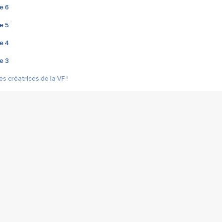
e 6
e 5
e 4
e 3
s créatrices de la VF !
e 2
e 1
e Mektoub My Love arrive enfin ! Rencontre avec Shaïn Boumedine et Sal
i : après Toni en famille
elle réalise le bouleversant Dites lui que je l'aime
ais ! Rencontre autour de Vie privée de Rebecca Zlotowski
 de Marguerite, Grave... Rencontre avec Ella Rumpf
 Les Rêveurs, un film intime sur la santé mentale