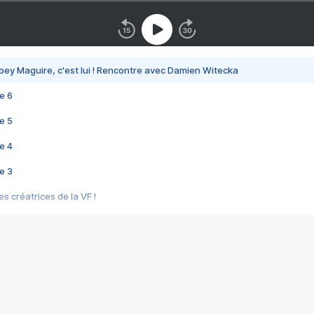
bey Maguire, c'est lui ! Rencontre avec Damien Witecka
e 6
e 5
e 4
e 3
s créatrices de la VF !
e 2
e 1
e Mektoub My Love arrive enfin ! Rencontre avec Shaïn Boumedine et Sal
i : après Toni en famille