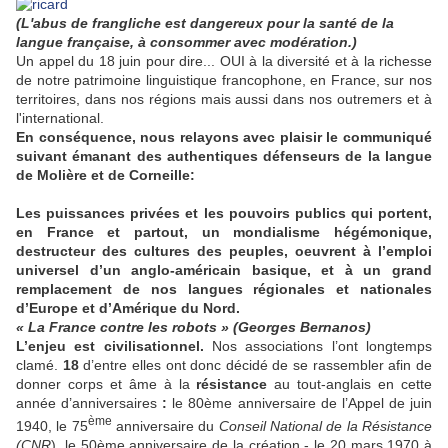
(L'abus de frangliche est dangereux pour la santé de la
langue française, à consommer avec modération.)
Un appel du 18 juin pour dire... OUI à la diversité et à la richesse
de notre patrimoine linguistique francophone, en France, sur nos
territoires, dans nos régions mais aussi dans nos outremers et à
l'international.
En conséquence, nous relayons avec plaisir le communiqué
suivant émanant des authentiques défenseurs de la langue
de Molière et de Corneille:
Les puissances privées et les pouvoirs publics qui portent,
en France et partout, un mondialisme hégémonique,
destructeur des cultures des peuples, oeuvrent à l’emploi
universel d’un anglo-américain basique, et à un grand
remplacement de nos langues régionales et nationales
d’Europe et d’Amérique du Nord.
« La France contre les robots » (Georges Bernanos)
L’enjeu est civilisationnel.
Nos associations l’ont longtemps
clamé.
18
d’entre elles ont donc décidé de se rassembler afin de
donner corps et âme à la
résistance
au tout-anglais en cette
année d’anniversaires
:
le 80ème anniversaire de l’Appel de juin
ème
1940, le 75
anniversaire du
Conseil National de la Résistance
(CNR
), le 50ème anniversaire de la création - le 20 mars 1970 à