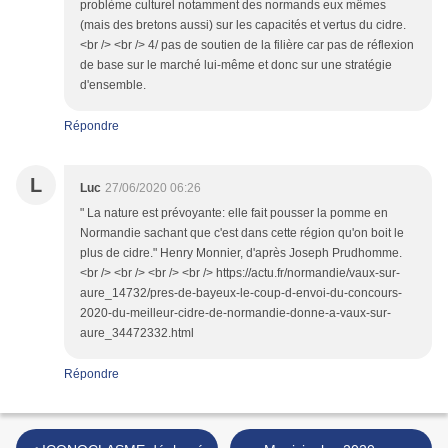
problème culturel notamment des normands eux mêmes
(mais des bretons aussi) sur les capacités et vertus du cidre.
<br /> <br /> 4/ pas de soutien de la filière car pas de réflexion
de base sur le marché lui-même et donc sur une stratégie
d'ensemble.
Répondre
L
Luc
27/06/2020 06:26
" La nature est prévoyante: elle fait pousser la pomme en
Normandie sachant que c'est dans cette région qu'on boit le
plus de cidre." Henry Monnier, d'après Joseph Prudhomme.
<br /> <br /> <br /> <br /> https://actu.fr/normandie/vaux-sur-
aure_14732/pres-de-bayeux-le-coup-d-envoi-du-concours-
2020-du-meilleur-cidre-de-normandie-donne-a-vaux-sur-
aure_34472332.html
Répondre