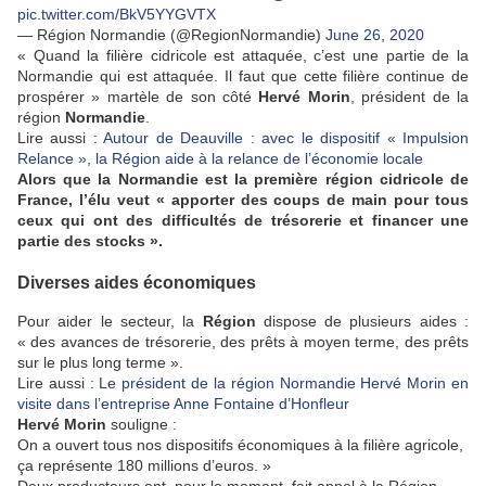
pic.twitter.com/BkV5YYGVTX
— Région Normandie (@RegionNormandie)
June 26, 2020
« Quand la filière cidricole est attaquée, c’est une partie de la
Normandie qui est attaquée. Il faut que cette filière continue de
prospérer » martèle de son côté
Hervé Morin
, président de la
région
Normandie
.
Lire aussi :
Autour de Deauville : avec le dispositif « Impulsion
Relance », la Région aide à la relance de l’économie locale
Alors que la Normandie est la première région cidricole de
France, l’élu veut « apporter des coups de main pour tous
ceux qui ont des difficultés de trésorerie et financer une
partie des stocks ».
Diverses aides économiques
Pour aider le secteur, la
Région
dispose de plusieurs aides :
« des avances de trésorerie, des prêts à moyen terme, des prêts
sur le plus long terme ».
Lire aussi :
Le président de la région Normandie Hervé Morin en
visite dans l’entreprise Anne Fontaine d’Honfleur
Hervé Morin
souligne :
On a ouvert tous nos dispositifs économiques à la filière agricole,
ça représente 180 millions d’euros. »
Deux producteurs ont, pour le moment, fait appel à la Région.