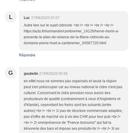
L
Luc
27/06/2020 07:07
Autre lien sur le sujet cidricole :<br /> <br /> <br /> <br />
https://actu.fr/normandie/cambremer_14126/herve-morin-a-
presente-le-plan-de-relance-de-la-filiere-cidricole-au-
domaine-pierre-huet-a-cambremer_34567720.html
Répondre
G
goubelin
27/06/2020 06:56
en effet nous ne sommes pas organisés et seule la région
peut s'en préoccuper car au niveau national le cidre n'est pas
culturel. Concernant le cidre pression nous avons des
producteurs de qualité (contrairement à ceux d'Angleterre et
d'Irlande), cependant les freins sont les suivants (entre
autres):<br /> <br /> 1/ pas de structure commerciale adaptée,
pas d'offre de marché vis à vis des CHR pour leur pub.<br />
<br /> 2/ omniprésence de "France boissons" qui fait la
trésorerie des bars et impose ses produits<br /> <br /> 3/ un