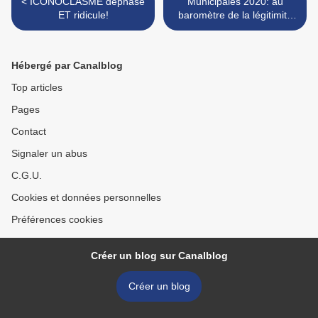
< ICONOCLASME déphasé
Municipales 2020: au
ET ridicule!
baromètre de la légitimité
politique, Edouard Philippe
arrive 8ème et Nicolas
Mayer-Rossignol est...
Hébergé par Canalblog
77ème >
Top articles
Pages
Contact
Signaler un abus
C.G.U.
Cookies et données personnelles
Préférences cookies
Créer un blog sur Canalblog
Créer un blog