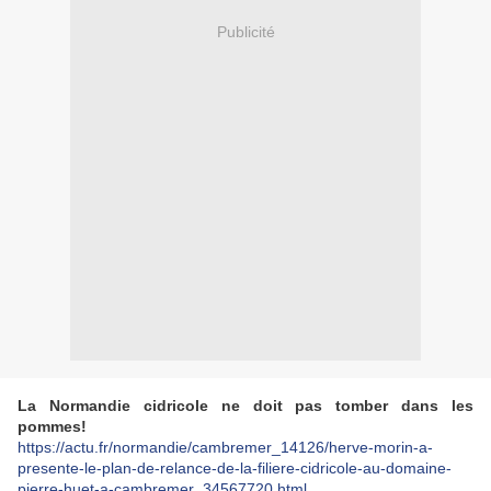
Publicité
La Normandie cidricole ne doit pas tomber dans les
pommes!
https://actu.fr/normandie/cambremer_14126/herve-morin-a-
presente-le-plan-de-relance-de-la-filiere-cidricole-au-domaine-
pierre-huet-a-cambremer_34567720.html