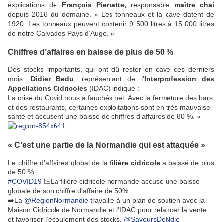
explications de
François Pierratte,
responsable
maître chai
depuis 2016 du domaine. « Les tonneaux et la cave datent de
1920. Les tonneaux peuvent contenir 9 500 litres à 15 000 litres
de notre Calvados Pays d’Auge. »
Chiffres d’affaires en baisse de plus de 50 %
Des stocks importants, qui ont dû rester en cave ces derniers
mois.
Didier Bedu
, représentant de l’
Interprofession des
Appellations Cidricoles
(IDAC) indique :
La crise du Covid nous a fauchés net. Avec la fermeture des bars
et des restaurants, certaines exploitations sont en très mauvaise
santé et accusent une baisse de chiffres d’affaires de 80 %. »
« C’est une partie de la Normandie qui est attaquée »
Le chiffre d’affaires global de la
filière cidricole
a baissé de plus
de 50 %.
#COVID19
📉La filière cidricole normande accuse une baisse
globale de son chiffre d'affaire de 50%.
➡️La
@RegionNormandie
travaille à un plan de soutien avec la
Maison Cidricole de Normandie et l’IDAC pour relancer la vente
et favoriser l’écoulement des stocks.
@SaveursDeNdie