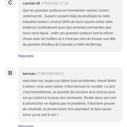
C
carente 50
27/06/2020 17:10
Que les grandes surfaces en Normandie comme Leclerc
,intermarché , SuperU cessent déjà de privilégier le cidre
industriel breton ( environ 80% de leurs rayons cidre) cidre
d'ailleurs confectionné avec des pommes normandes que
leurs vend Agrial , enfin ces grandes surfaces font la même
chose avec les huîtres où il n'est pas rare de trouver une tête
de gondole d'huîtres de Cancale a l'Inter de Bernay
Répondre
B
barreau
27/06/2020 08:52
mais bien sur, toutes ces idées sont excellentes, Hervé Morin
a raison, vous avez raison, il faut secouer le cocotier. Le pire
c'est l'immobilisme, la querelle de clochers et le chacun pour
soi qui collent à la peau des normands. Rester dans son coin
à pleurnicher ne réglera pas le problème. Il faut faire preuve
de créativité, et dernier point, très important: le faire savoir
sinon ça ne sert à rien !
Répondre