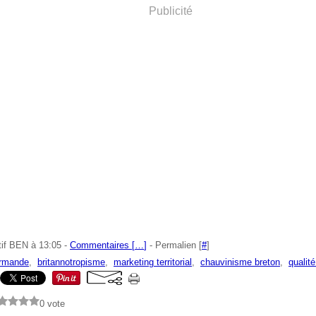
Publicité
tif BEN à 13:05 -
Commentaires [
…
]
- Permalien [
#
]
ormande
,
britannotropisme
,
marketing territorial
,
chauvinisme breton
,
qualit
0 vote