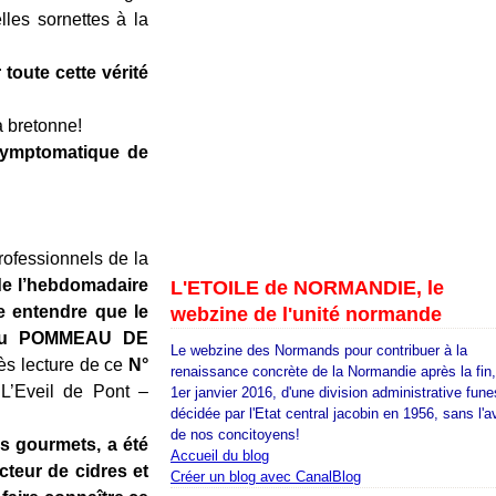
lles sornettes à la
 toute cette vérité
la bretonne!
symptomatique de
essionnels de la
 de l’hebdomadaire
L'ETOILE de NORMANDIE, le
e entendre que le
webzine de l'unité normande
 du POMMEAU DE
Le webzine des Normands pour contribuer à la
s lecture de ce
N°
renaissance concrète de la Normandie après la fin
 L’Eveil de Pont –
1er janvier 2016, d'une division administrative fune
décidée par l'Etat central jacobin en 1956, sans l'a
de nos concitoyens!
s gourmets, a été
Accueil du blog
cteur de cidres et
Créer un blog avec CanalBlog