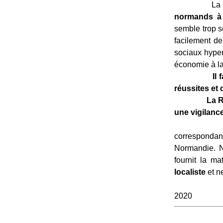
La vraie qu
normands à d
semble trop s
facilement de
sociaux hypera
économie à l
Il faut r
réussites et 
La Ré
une vigilance
C’est le b
correspondan
Normandie. N
fournit la m
localiste
et n
C.N.
2020