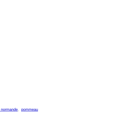
é normande
,
pommeau