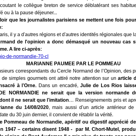
coutant le collègue breton de service déblatérant ses habitue
é ou à la pause déjeuner...
lloir que les journalistes parisiens se mettent une fois pour
e:
aris, il y a d'autres régions et d'autres identités régionales que 
ormand de l'opinion a donc démasqué un nouveau cas 
me. A lire ci-après:
MARIANNE PAUMEE PAR LE POMMEAU
orrespondants du Cercle Normand de l’Opinion, des prof
et de simples gourmets ont attiré notre attention sur un
article
sacré à l’Orne.
Dans un encadré,
Julie de Los Rios laiss
E NORMANDIE ne serait que la version normande
t il ne serait que l’imitation
… Renseignements pris et aprè
ianne du 14/08/2020
, mais aussi d’un article antérieur de
te du 30 juin dernier, il convient de rétablir la vérité.
 Pommeau de Normandie, apéritif ou digestif apprécié de
en 1947 – certains disent 1948 - par M. Chort-Mutel, produ