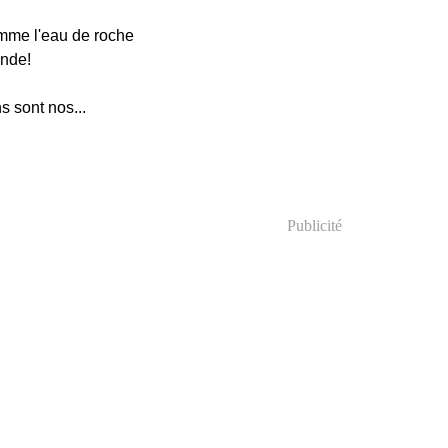
comme l'eau de roche
ande!
 sont nos...
Publicité