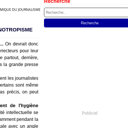
Recherche
IQUE DU JOURNALISME PARISIEN...
ANOTROPISME
..
On devrait donc
rrecteurs pour leur
 partout, derrière,
ns la grande presse
ent les journalistes
certains sont même
as précis, on peut
ent de l'hygiène
té intellectuelle se
Publicité
notamment pendant la
stale avec un angle