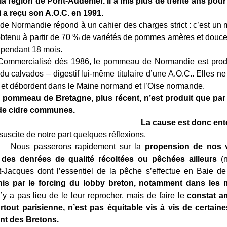
la région de Pont-Audemer. Il a mis plus de trente ans pour 
 a reçu son A.O.C. en 1991.
 Normandie répond à un cahier des charges strict : c’est un 
btenu à partir de 70 % de variétés de pommes amères et douces
 pendant 18 mois.
isé dès 1986, le pommeau de Normandie est produit
 du calvados – digestif lui-même titulaire d’une A.O.C.. Elles n
et débordent dans le Maine normand et l’Oise normande.
 pommeau de Bretagne, plus récent, n’est produit que par 
 de cidre communes.
La cause est donc ent
e de notre part quelques réflexions.
serons rapidement sur la
propension de nos v
 des denrées de qualité récoltées ou pêchées ailleurs
(n
nt-Jacques dont l’essentiel de la pêche s’effectue en Baie 
his par le forcing du lobby breton, notamment dans les 
’y a pas lieu de le leur reprocher, mais de faire le
constat am
urtout parisienne, n’est pas équitable vis à vis de certain
ent des Bretons.