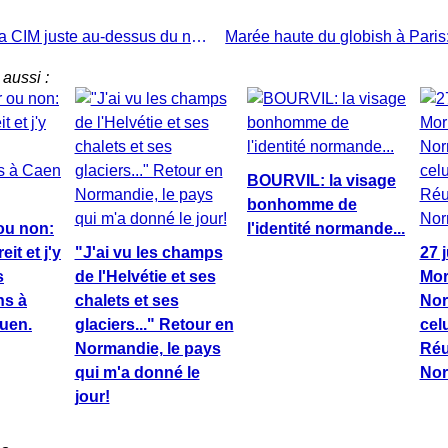
Au Havre, la CIM juste au-dessus du niveau de la mer jusqu'au 31 décembre 2020, et après ?...
aussi :
BOURVIL: la visage
bonhomme de
ou non:
l'identité normande...
it et j'y
"J'ai vu les champs
27 
s
de l'Helvétie et ses
Mor
ns à
chalets et ses
Nor
uen.
glaciers..." Retour en
celu
Normandie, le pays
Réu
qui m'a donné le
Nor
jour!