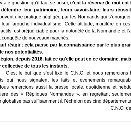
estion qu’il faut se poser,
c’est la réserve (le mot est 
éfendre leur patrimoine, leurs savoir-faire, leurs réussit
ouvent une pratique négligée par les Normands qui s’enorgueil
 leur farouche individualisme. Cette attitude, mortifère en c
ctifs, est préjudiciable pour la notoriété de la Normandie et l’
a conquête de nouveaux marchés.
éagir : cela passe par la connaissance par le plus gra
de nos potentialités.
gion, depuis 2016, fait ce qu’elle peut en ce domaine, mais 
 collective de tous les instants.
ut que s’est fixé le C.N.O. et nous remercions l’
ts qui nous signalent les faits et événements remarquab
ous remercions aussi la presse locale, quotidienne et hebd
atière des « Répliques Normandes », en regrettant seulement
e globalise pas suffisamment à l’échelon des cinq département
O. de Duclair, le 2