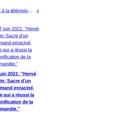
Marée haute du globish à Paris: à la télévision, l'écho de notre outre-mer francophone ne se fera plus entendre!
juin 2021: "Hervé
in: Sacre d'un
mand enraciné,
i qui a réussi la
nification de la
mandie."