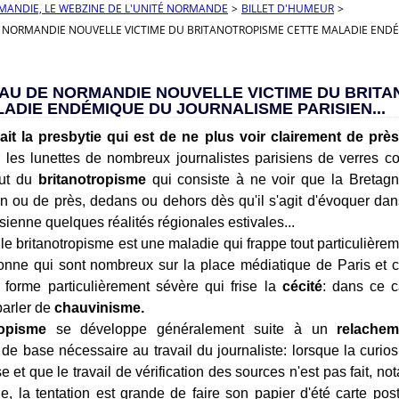
RMANDIE, LE WEBZINE DE L'UNITÉ NORMANDE
>
BILLET D'HUMEUR
>
NORMANDIE NOUVELLE VICTIME DU BRITANOTROPISME CETTE MALADIE ENDÉM
AU DE NORMANDIE NOUVELLE VICTIME DU BRIT
ADIE ENDÉMIQUE DU JOURNALISME PARISIEN...
it la presbytie qui est de ne plus voir clairement de près.
 les lunettes de nombreux journalistes parisiens de verres co
aut du
britanotropisme
qui consiste à ne voir que la Bretagne
in ou de près, dedans ou dehors dès qu'il s'agit d'évoquer da
sienne quelques réalités régionales estivales...
e le britanotropisme est une maladie qui frappe tout particulièrem
tonne qui sont nombreux sur la place médiatique de Paris et 
e forme particulièrement sévère qui frise la
cécité
: dans ce c
parler de
chauvinisme.
ropisme
se développe généralement suite à un
relachem
de base nécessaire au travail du journaliste: lorsque la curiosi
e et que le travail de vérification des sources n'est pas fait, 
le, la tentation est grande de faire son papier d'été carte po