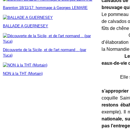
calvados de 
Janvier
Février
Mars
Avril
Mai
(7)
(42)
(16)
(23)
(30)
breuvage qui
Barenton 18/11/17: hommage à Georges LEMARE
Janvier
Février
Mars
Avril
(14)
(60)
(9)
(7)
Le pommeau de
Janvier
Février
Mars
(17)
(24)
(18)
Janvier
Février
(46)
(23)
de calvados o
BALLADE A GUERNESEY
Janvier
(35)
fûts de chêne
Commercial
d’élaboration
la Normandie 
Découverte de la Sicile, et de l'art normand .. (par
Yuca)
Le
eaux-de-vie
NON à la THT (Mortain)
Elle suscit
Nous pas
s’approprier
coquille Sai
restons éba
exemple). Il n
nationale, s
pas l’entreg