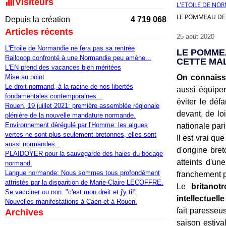
Visiteurs
L'ETOILE DE NO
LE POMMEAU DE 
Depuis la création
4 719 068
Articles récents
25 août 2020
L'Etoile de Normandie ne fera pas sa rentrée
LE POMME
Railcoop confronté à une Normandie peu amène...
CETTE MAL
L'EN prend des vacances bien méritées
Mise au point
On connaissa
Le droit normand, à la racine de nos libertés
aussi équiper
fondamentales contemporaines...
éviter le déf
Rouen, 19 juillet 2021: première assemblée régionale
devant, de lo
plénière de la nouvelle mandature normande.
Environnement dérégulé par l'Homme: les algues
nationale pari
vertes ne sont plus seulement bretonnes, elles sont
Il est vrai qu
aussi normandes...
d'origine bre
PLAIDOYER pour la sauvegarde des haies du bocage
atteints d'un
normand.
Langue normande: Nous sommes tous profondément
franchement 
attristés par la disparition de Marie-Claire LECOFFRE.
Le
britanot
Se vacciner ou non: "c'est mon dreit et j'y ti!"
intellectuelle
Nouvelles manifestations à Caen et à Rouen.
fait paresseus
Archives
saison estiva