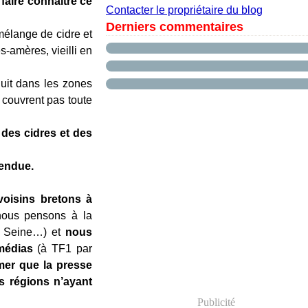
faire connaître ce
Contacter le propriétaire du blog
Derniers commentaires
mélange de cidre et
-amères, vieilli en
 dans les zones
e couvrent pas toute
des cidres et des
endue.
oisins bretons à
ous pensons à la
de Seine…) et
nous
médias
(à TF1 par
er que la presse
es régions n’ayant
Publicité