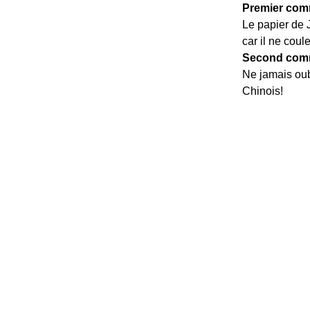
Premier comm
Le papier de J
car il ne cou
Second comm
Ne jamais oub
Chinois!