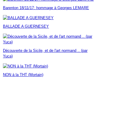
Janvier
Février
Mars
Avril
Mai
(7)
(42)
(16)
(23)
(30)
Barenton 18/11/17: hommage à Georges LEMARE
Janvier
Février
Mars
Avril
(14)
(60)
(9)
(7)
Janvier
Février
Mars
(17)
(24)
(18)
Janvier
Février
(46)
(23)
BALLADE A GUERNESEY
Janvier
(35)
Découverte de la Sicile, et de l'art normand .. (par
Yuca)
NON à la THT (Mortain)