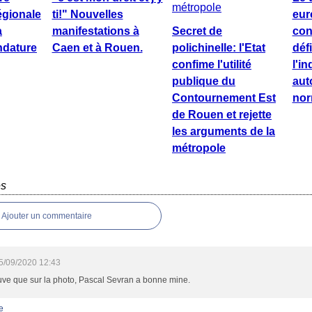
égionale
ti!" Nouvelles
eur
a
manifestations à
Secret de
co
ndature
Caen et à Rouen.
polichinelle: l'Etat
déf
confime l'utilité
l'in
publique du
aut
Contournement Est
nor
de Rouen et rejette
les arguments de la
métropole
es
Ajouter un commentaire
5/09/2020 12:43
uve que sur la photo, Pascal Sevran a bonne mine.
e