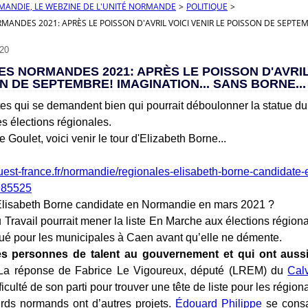
RMANDIE, LE WEBZINE DE L'UNITÉ NORMANDE
>
POLITIQUE
>
ANDES 2021: APRÈS LE POISSON D'AVRIL VOICI VENIR LE POISSON DE SEPTEMB
20
S NORMANDES 2021: APRÈS LE POISSON D'AVRIL
N DE SEPTEMBRE! IMAGINATION... SANS BORNE...
tes qui se demandent bien qui pourrait déboulonner la statue 
s élections régionales.
 Goulet, voici venir le tour d'Elizabeth Borne...
uest-france.fr/normandie/regionales-elisabeth-borne-candidate
985525
Élisabeth Borne candidate en Normandie en mars 2021 ?
u Travail pourrait mener la liste En Marche aux élections région
ué pour les municipales à Caen avant qu’elle ne démente.
res personnes de talent au gouvernement et qui ont auss
a réponse de Fabrice Le Vigoureux, député (LREM) du
Cal
fficulté de son parti pour trouver une tête de liste pour les régi
rds normands ont d’autres projets.
Édouard Philippe
se consa