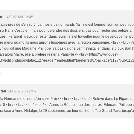
au
24/09/2020 13:45
 pas près de s'en sortir car nos élus normands (la liste est longue) sont un peu trop
 à Paris c'est bien mais pour défendre des dossiers, pas pour régler ses petites aff
ques...Feraient mieux de rester dans leurs fiefs et travailler pour le développement 
ire merci quand ils nous aurons fusionnés avec la région parisienne. <br /> <br /> j'a
7 qui dit que Madame Philippe n'a pas daigné venir s'installer dans le ploukistan 
ri alors Maire, elle a préféré rester à Paris<br /> <br /> https://www.ouest-
.fr/leditiondusoir/data/1127/reader/reader.html#!preferred/1/package/1127/pub/112
e
stan
24/09/2020 12:46
 la Normandie et non s'en servir!<br /> <br /> <br /> <br /> Relevé dans Le Figaro 
. 8:<br /> <br /> <br /> <br /> ...Après la République des maires, Edouard Philippe 
ra face à Anne Hidalgo, le 29 septembre, au tour du thème "Le Grand Paris jusqu’
e