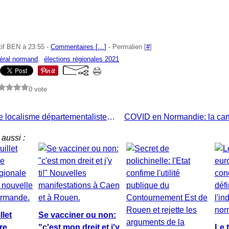
tif BEN à 23:55 -
Commentaires [
…
]
- Permalien [
#
]
néral normand
,
élections régionales 2021
0 vote
Au Sénat, le localisme départementaliste ne dit jamais son dernier mot!
aussi :
llet
Se vacciner ou non:
re
"c'est mon dreit et j'y
Le 