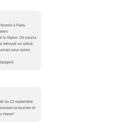
 fourrés à Paris.
aires
de la région. On pourra
i retrouvé un article
havrais pour suivre
8/page/4
daté du 23 septembre
poursuit sa tournée et
au Havre"