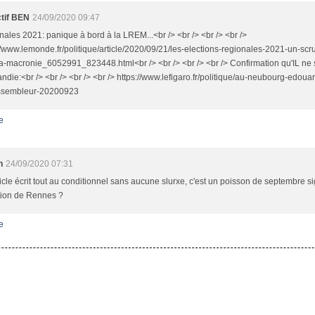
ctif BEN
24/09/2020 09:47
ales 2021: panique à bord à la LREM...<br /> <br /> <br /> <br />
//www.lemonde.fr/politique/article/2020/09/21/les-elections-regionales-2021-un-scru
a-macronie_6052991_823448.html<br /> <br /> <br /> <br /> Confirmation qu'IL ne s
die:<br /> <br /> <br /> <br /> https://www.lefigaro.fr/politique/au-neubourg-edoua
ssembleur-20200923
e
n
24/09/2020 07:31
icle écrit tout au conditionnel sans aucune slurxe, c'est un poisson de septembre 
tion de Rennes ?
e