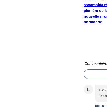
assemblée r
plénière de l
nouvelle ma
normande.
Commentair
L
Luc
2
Je tro
Répondr