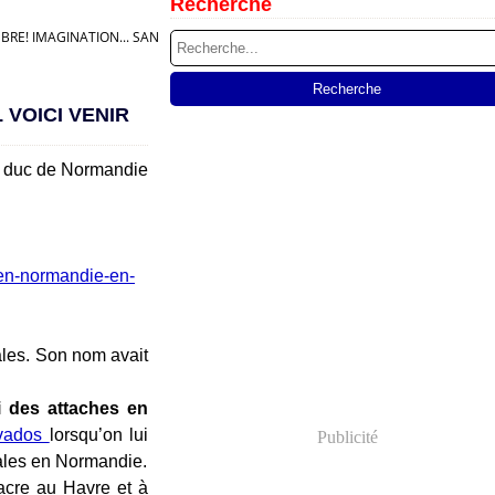
Recherche
RE! IMAGINATION... SANS BORNE...
 VOICI VENIR
du duc de Normandie
-en-normandie-en-
ales. Son nom avait
i des attaches en
vados
lorsqu’on lui
Publicité
onales en Normandie.
cre au Havre et à