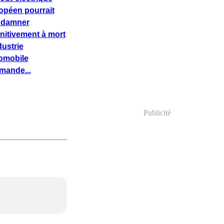
opéen pourrait
ndamner
initivement à mort
dustrie
omobile
mande...
Publicité