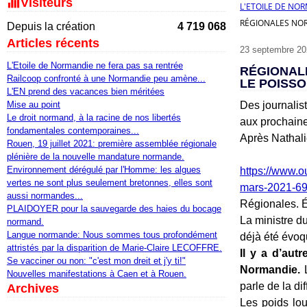
Visiteurs
L'ETOILE DE NO
RÉGIONALES NORM
Depuis la création
4 719 068
Articles récents
23 septembre 20
L'Etoile de Normandie ne fera pas sa rentrée
RÉGIONALE
Railcoop confronté à une Normandie peu amène...
LE POISSO
L'EN prend des vacances bien méritées
Mise au point
Des journalis
Le droit normand, à la racine de nos libertés
aux prochaine
fondamentales contemporaines...
Après Nathalie
Rouen, 19 juillet 2021: première assemblée régionale
plénière de la nouvelle mandature normande.
Environnement dérégulé par l'Homme: les algues
https://www.o
vertes ne sont plus seulement bretonnes, elles sont
mars-2021-6
aussi normandes...
Régionales. 
PLAIDOYER pour la sauvegarde des haies du bocage
La ministre d
normand.
Langue normande: Nous sommes tous profondément
déjà été évoq
attristés par la disparition de Marie-Claire LECOFFRE.
Il y a d’aut
Se vacciner ou non: "c'est mon dreit et j'y ti!"
Normandie.
L
Nouvelles manifestations à Caen et à Rouen.
parle de la di
Archives
Les poids lou