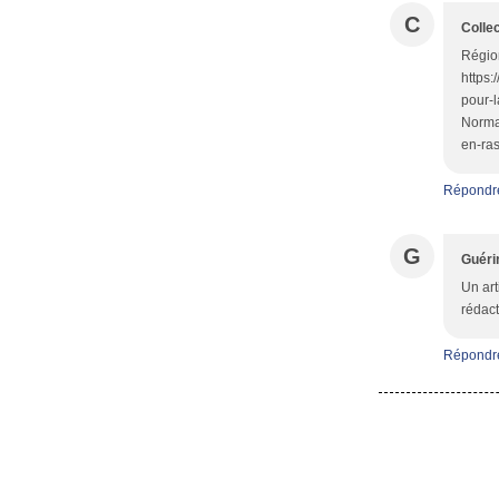
C
Colle
Région
https:
pour-l
Norman
en-ra
Répondr
G
Guéri
Un art
rédac
Répondr