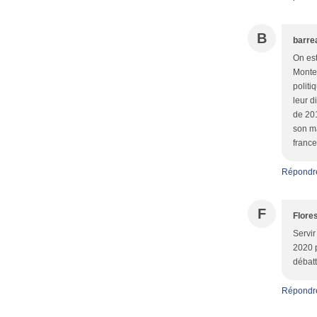
B
barre
On est
Monter
politi
leur d
de 201
son ma
france
Répondr
F
Flore
Servir
2020 p
débatt
Répondr