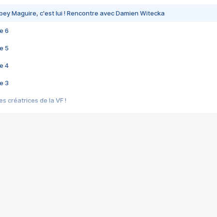
bey Maguire, c'est lui ! Rencontre avec Damien Witecka
e 6
e 5
e 4
e 3
s créatrices de la VF !
e 2
e 1
e Mektoub My Love arrive enfin ! Rencontre avec Shaïn Boumedine et Sal
i : après Toni en famille
elle réalise le bouleversant Dites lui que je l'aime
ais ! Rencontre autour de Vie privée de Rebecca Zlotowski