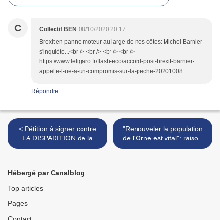
C
Collectif BEN
08/10/2020 20:17
Brexit en panne moteur au large de nos côtes: Michel Barnier
s'inquiète...<br /> <br /> <br /> <br />
https://www.lefigaro.fr/flash-eco/accord-post-brexit-barnier-
appelle-l-ue-a-un-compromis-sur-la-peche-20201008
Répondre
< Pétition à signer contre
"Renouveler la population
LA DISPARITION de la
de l'Orne est vital": raison
Normandie dans une
de plus d'éviter le localisme
grande région HIDALGO
et le parisianisme qui se
parigot-bobo!
met au... vert! >
Hébergé par Canalblog
Top articles
Pages
Contact