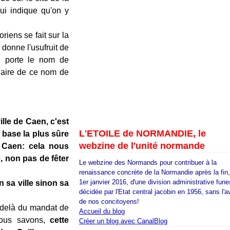
qui indique qu'on y
riens se fait sur la
 donne l'usufruit de
i porte le nom de
laire de ce nom de
ille de Caen, c'est
L'ETOILE de NORMANDIE, le
 base la plus sûre
webzine de l'unité normande
e Caen: cela nous
e, non pas de fêter
Le webzine des Normands pour contribuer à la
renaissance concrète de la Normandie après la fin
1er janvier 2016, d'une division administrative fune
n sa ville sinon sa
décidée par l'Etat central jacobin en 1956, sans l'a
de nos concitoyens!
-delà du mandat de
Accueil du blog
nous savons,
cette
Créer un blog avec CanalBlog