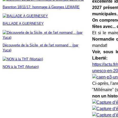
excellente i
Janvier
Février
Mars
Avril
Mai
(7)
(42)
(16)
(23)
(30)
Barenton 18/11/17: hommage à Georges LEMARE
2027 présent
Janvier
Février
Mars
Avril
(14)
(60)
(9)
(7)
Janvier
Février
Mars
(17)
(24)
(18)
municipales..
Janvier
Février
(46)
(23)
On comprend,
BALLADE A GUERNESEY
Janvier
(35)
fêtes avec... 
Et si le mai
Normandie q
Découverte de la Sicile, et de l'art normand .. (par
mandat!
Yuca)
Voir, sous l
Liberté:
https://actu.
NON à la THT (Mortain)
unesco-en-2
Ci-après, l'an
"Millénaire" (s
non un histor