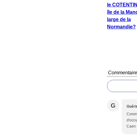
le COTENTIN.
île de la Ma
large de la
Normandie?
Commentair
G
Guéri
Comme
d'occu
Caen n