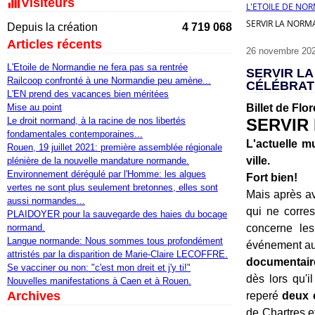
Visiteurs
L'ETOILE DE NO
SERVIR LA NORMA
Depuis la création
4 719 068
Articles récents
26 novembre 20
L'Etoile de Normandie ne fera pas sa rentrée
SERVIR LA
Railcoop confronté à une Normandie peu amène...
CÉLÉBRATI
L'EN prend des vacances bien méritées
Mise au point
Billet de Flo
Le droit normand, à la racine de nos libertés
SERVIR 
fondamentales contemporaines...
L'actuelle m
Rouen, 19 juillet 2021: première assemblée régionale
ville.
plénière de la nouvelle mandature normande.
Environnement dérégulé par l'Homme: les algues
Fort bien!
vertes ne sont plus seulement bretonnes, elles sont
Mais après a
aussi normandes...
qui ne corre
PLAIDOYER pour la sauvegarde des haies du bocage
normand.
concerne les
Langue normande: Nous sommes tous profondément
événement au
attristés par la disparition de Marie-Claire LECOFFRE.
documentair
Se vacciner ou non: "c'est mon dreit et j'y ti!"
dès lors qu'i
Nouvelles manifestations à Caen et à Rouen.
Archives
reperé
deux 
de Chartres et