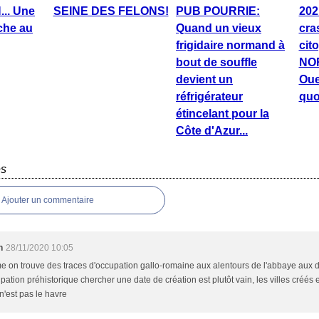
.. Une
SEINE DES FELONS!
PUB POURRIE:
202
nche au
Quand un vieux
cra
frigidaire normand à
cit
bout de souffle
NO
devient un
Oue
réfrigérateur
quo
étincelant pour la
Côte d'Azur...
es
Ajouter un commentaire
n
28/11/2020 10:05
 on trouve des traces d'occupation gallo-romaine aux alentours de l'abbaye aux 
pation préhistorique chercher une date de création est plutôt vain, les villes créés ex
'est pas le havre