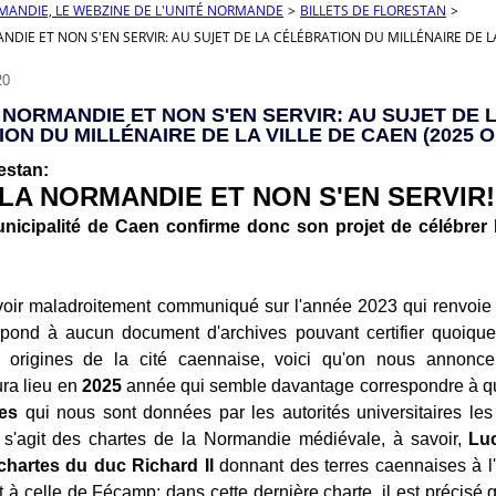
RMANDIE, LE WEBZINE DE L'UNITÉ NORMANDE
>
BILLETS DE FLORESTAN
>
NDIE ET NON S'EN SERVIR: AU SUJET DE LA CÉLÉBRATION DU MILLÉNAIRE DE LA
20
 NORMANDIE ET NON S'EN SERVIR: AU SUJET DE 
ON DU MILLÉNAIRE DE LA VILLE DE CAEN (2025 O
restan:
LA NORMANDIE ET NON S'EN SERVIR!
unicipalité de Caen confirme donc son projet de célébrer l
voir maladroitement communiqué sur l'année 2023 qui renvoi
spond à aucun document d'archives pouvant certifier quoique
 origines de la cité caennaise, voici qu'on nous annonc
ra lieu en
2025
année qui semble davantage correspondre à 
es
qui nous sont données par les autorités universitaires les
l s'agit des chartes de la Normandie médiévale, à savoir,
Lu
chartes du duc Richard II
donnant des terres caennaises à l
 à celle de Fécamp: dans cette dernière charte, il est précisé q