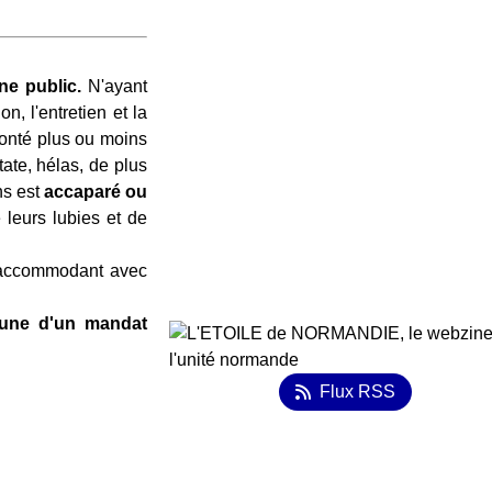
ne public.
N'ayant
on, l'entretien et la
lonté plus ou moins
ate, hélas, de plus
ns est
accaparé ou
 leurs lubies et de
s accommodant avec
'aune d'un mandat
Flux RSS