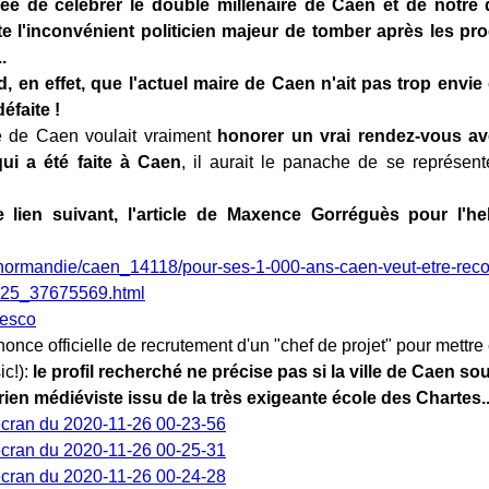
dée de
célébrer le double millénaire de Caen et de notre
e l'inconvénient politicien majeur de tomber
après les pro
.
 en effet, que l'actuel maire de Caen n'ait pas trop envie 
défaite !
re de Caen voulait vraiment
honorer un vrai rendez-vous ave
ui a été faite à Caen
, il aurait le panache de se représen
e lien suivant, l'article de Maxence Gorréguès pour l'h
fr/normandie/caen_14118/pour-ses-1-000-ans-caen-veut-etre-reco
025_37675569.html
nonce officielle de recrutement d'un "chef de projet" pour mettre
ic!):
le profil recherché ne précise pas si la ville de Caen so
ien médiéviste issu de la très exigeante école des Chartes..