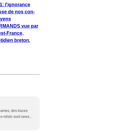
1: l'ignorance
sse de nos con-
oyens
RMANDS vue par
st-France,
tidien breton.
dames, des traces
-nihilo sont rares...