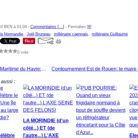
tif BEN à 01:04 -
Commentaires [
…
]
- Permalien [
#
]
 la Normandie
,
Joël Bruneau
,
millénaire caennais
,
millénaire Guillaume
0 vote
Grand Port Maritime du Havre: Faire part de d... estruction
aussi :
LA MORINDIE (d'un
côté...) ET (de
élèbre
l'autre...) L'AXE
Ele