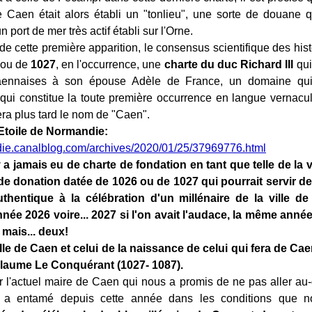
de Caen était alors établi un "tonlieu", une sorte de douane 
un port de mer très actif établi sur l'Orne.
e cette première apparition, le consensus scientifique des histo
ou de
1027
, en l'occurrence, une
charte du duc Richard III
qui
caennaises à son épouse Adèle de France, un domaine qu
qui constitue la toute première occurrence en langue vernacu
era plus tard le nom de "Caen".
'Etoile de Normandie:
die.canalblog.com/archives/2020/01/25/37969776.html
a jamais eu de charte de fondation en tant que telle de la v
 de donation datée de 1026 ou de 1027 qui pourrait servir de
uthentique à la célébration d'un millénaire de la ville d
nnée 2026 voire... 2027 si l'on avait l'audace, la même anné
 mais... deux!
ille de Caen et celui de la naissance de celui qui fera de Cae
illaume Le Conquérant (1027- 1087).
 l'actuel maire de Caen qui nous a promis de ne pas aller au
il a entamé depuis cette année dans les conditions que 