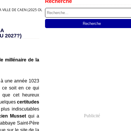
Recherche
 VILLE DE CAEN (2025 OU 2027?)
LA
U 2027?)
e millénaire de la
e à une année 1023
 ce soit en ce qui
e que cet heureux
quelques
certitudes
 plus indiscutables
Publicité
cien Musset
qui a
'abbaye Saint-Père
ue sur le site de la