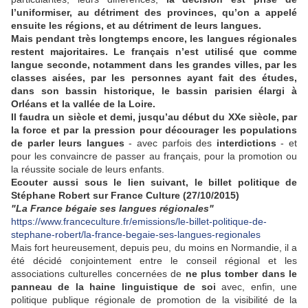
l’uniformiser, au détriment des provinces, qu’on a appelé
ensuite les régions, et au détriment de leurs langues.
Mais pendant très longtemps encore, les langues régionales
restent majoritaires. Le français n’est utilisé que comme
langue seconde, notamment dans les grandes villes, par les
classes aisées, par les personnes ayant fait des études,
dans son bassin historique, le bassin parisien élargi à
Orléans et la vallée de la Loire.
Il faudra un siècle et demi, jusqu’au début du XXe siècle, par
la force et par la pression pour décourager les populations
de parler leurs langues
- avec parfois des
interdictions
- et
pour les convaincre de passer au français, pour la promotion ou
la réussite sociale de leurs enfants.
Ecouter aussi sous le lien suivant, le billet politique de
Stéphane Robert sur France Culture (27/10/2015)
"La France bégaie ses langues régionales"
https://www.franceculture.fr/emissions/le-billet-politique-de-
stephane-robert/la-france-begaie-ses-langues-regionales
Mais fort heureusement, depuis peu, du moins en Normandie, il a
été décidé conjointement entre le conseil régional et les
associations culturelles concernées de
ne plus tomber dans le
panneau de la haine linguistique de soi
avec, enfin, une
politique publique régionale de promotion de la visibilité de la