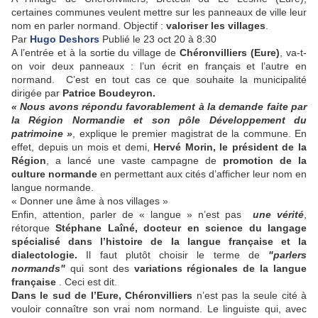
certaines communes veulent mettre sur les panneaux de ville leur
nom en parler normand. Objectif :
valoriser les villages
.
Par
Hugo Deshors
Publié le 23 oct 20 à 8:30
A l’entrée et à la sortie du village de
Chéronvilliers (Eure)
, va-t-
on voir deux panneaux : l’un écrit en français et l’autre en
normand.
C’est en tout cas ce que souhaite la municipalité
dirigée par
Patrice Boudeyron.
« Nous avons répondu favorablement à la demande faite par
la Région Normandie et son pôle Développement du
patrimoine »
, explique le premier magistrat de la commune. En
effet, depuis un mois et demi,
Hervé Morin, le président de la
Région
, a lancé une vaste campagne de
promotion de la
culture normande
en permettant aux cités d’afficher leur nom en
langue normande.
« Donner une âme à nos villages »
Enfin, attention, parler de « langue » n’est pas
une vérité
,
rétorque
Stéphane Laîné, docteur en science du langage
spécialisé dans l’histoire de la langue française et la
dialectologie.
Il faut plutôt choisir le terme de
"parlers
normands"
qui sont des
variations régionales de la langue
française
. Ceci est dit.
Dans le sud de l’Eure, Chéronvilliers
n’est pas la seule cité à
vouloir connaître son vrai nom normand. Le linguiste qui, avec