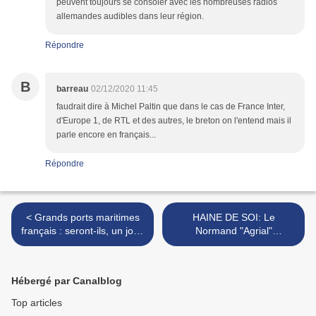
peuvent toujours se consoler avec les nombreuses radios
allemandes audibles dans leur région.
Répondre
B
barreau
02/12/2020 11:45
faudrait dire à Michel Paltin que dans le cas de France Inter,
d'Europe 1, de RTL et des autres, le breton on l'entend mais il
parle encore en français...
Répondre
< Grands ports maritimes
HAINE DE SOI: Le
français : seront-ils, un jour,
Normand "Agrial"
assez attractifs pour
commercialise le cidre
reconquérir des parts de
"breton"de la honte >
marché ?
Hébergé par Canalblog
Top articles