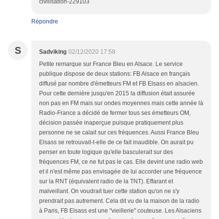
civilisation-229103
Répondre
S
Sadviking
02/12/2020 17:58
Petite remarque sur France Bleu en Alsace. Le service
publique dispose de deux stations: FB Alsace en français
diffusé par nombre d'émetteurs FM et FB Elsass en alsacien.
Pour cette dernière jusqu'en 2015 la diffusion était assurée
non pas en FM mais sur ondes moyennes mais cette année là
Radio-France a décidé de fermer tous ses émetteurs OM,
décision passée inaperçue puisque pratiquement plus
personne ne se calait sur ces fréquences. Aussi France Bleu
Elsass se retrouvait-t-elle de ce fait inaudible. On aurait pu
penser en toute logique qu'elle basculerait sur des
fréquences FM, ce ne fut pas le cas. Elle devint une radio web
et il n'est même pas envisagée de lui accorder une fréquence
sur la RNT (équivalent radio de la TNT). Effarant et
malveillant. On voudrait tuer cette station qu'on ne s'y
prendrait pas autrement. Cela dit vu de la maison de la radio
à Paris, FB Elsass est une "vieillerie" couteuse. Les Alsaciens