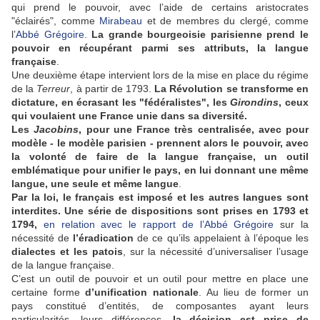
qui prend le pouvoir, avec l’aide de certains aristocrates
"éclairés", comme
Mirabeau
et de membres du clergé, comme
l’
Abbé Grégoire
.
La grande bourgeoisie parisienne prend le
pouvoir en récupérant parmi ses attributs, la langue
française
.
Une deuxième étape intervient lors de la mise en place du régime
de la
Terreur
, à partir de 1793.
La Révolution se transforme en
dictature, en écrasant les "fédéralistes", les
Girondins
, ceux
qui voulaient une France unie dans sa diversité.
Les
Jacobins
, pour une France très centralisée, avec pour
modèle - le modèle parisien - prennent alors le pouvoir, avec
la volonté de faire de la langue française, un outil
emblématique pour unifier le pays, en lui donnant une même
langue, une seule et même langue
.
Par la loi, le français est imposé et les autres langues sont
interdites. Une série de dispositions sont prises en 1793 et
1794,
en relation avec le rapport de l’Abbé Grégoire
sur la
nécessité de
l’éradication
de ce qu’ils appelaient à l’époque les
dialectes et les patois
, sur la nécessité d’universaliser l’usage
de la langue française.
C’est un outil de pouvoir et un outil pour mettre en place une
certaine forme
d’unification nationale
. Au lieu de former un
pays constitué d’entités, de composantes ayant leurs
particularités, leurs différences,
la décision est prise de