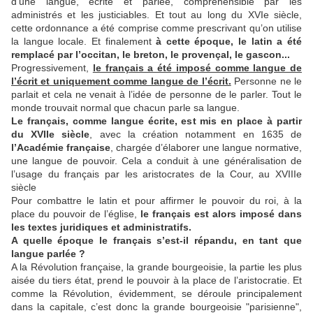
d’une langue, écrite et parlée, compréhensible par les
administrés et les justiciables. Et tout au long du XVIe siècle,
cette ordonnance a été comprise comme prescrivant qu’on utilise
la langue locale. Et finalement
à cette époque, le latin a été
remplacé par l’occitan, le breton, le provençal, le gascon...
Progressivement,
le français a été imposé comme langue de
l’écrit et uniquement comme langue de l’écrit.
Personne ne le
parlait et cela ne venait à l’idée de personne de le parler. Tout le
monde trouvait normal que chacun parle sa langue.
Le français, comme langue écrite, est mis en place à partir
du XVIIe siècle
, avec la création notamment en 1635 de
l’Académie française
, chargée d’élaborer une langue normative,
une langue de pouvoir. Cela a conduit à une généralisation de
l’usage du français par les aristocrates de la Cour, au XVIIIe
siècle
Pour combattre le latin et pour affirmer le pouvoir du roi, à la
place du pouvoir de l’église,
le français est alors imposé dans
les textes juridiques et administratifs.
A quelle époque le français s’est-il répandu, en tant que
langue parlée ?
A la Révolution française, la grande bourgeoisie, la partie les plus
aisée du tiers état, prend le pouvoir à la place de l’aristocratie. Et
comme la Révolution, évidemment, se déroule principalement
dans la capitale, c’est donc la grande bourgeoisie "parisienne",