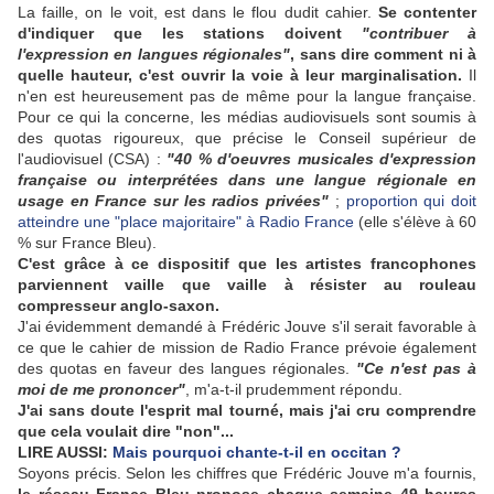
La faille, on le voit, est dans le flou dudit cahier.
Se contenter
d'indiquer que les stations doivent
"contribuer à
l'expression en langues régionales"
, sans dire comment ni à
quelle hauteur, c'est ouvrir la voie à leur marginalisation.
Il
n'en est heureusement pas de même pour la langue française.
Pour ce qui la concerne, les médias audiovisuels sont soumis à
des quotas rigoureux, que précise le Conseil supérieur de
l'audiovisuel (CSA) :
"40 % d'oeuvres musicales d'expression
française ou interprétées dans une langue régionale en
usage en France sur les radios privées"
;
proportion qui doit
atteindre une "place majoritaire" à Radio France
(elle s'élève à 60
% sur France Bleu).
C'est grâce à ce dispositif que les artistes francophones
parviennent vaille que vaille à résister au rouleau
compresseur anglo-saxon.
J'ai évidemment demandé à Frédéric Jouve s'il serait favorable à
ce que le cahier de mission de Radio France prévoie également
des quotas en faveur des langues régionales.
"Ce n'est pas à
moi de me prononcer"
, m'a-t-il prudemment répondu.
J'ai sans doute l'esprit mal tourné, mais j'ai cru comprendre
que cela voulait dire "non"...
LIRE AUSSI:
Mais pourquoi chante-t-il en occitan ?
Soyons précis. Selon les chiffres que Frédéric Jouve m'a fournis,