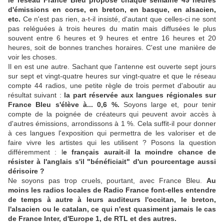
le réseau France Bleu propose chaque semaine 49 heures
d'émissions en corse, en breton, en basque, en alsacien,
etc.
Ce n'est pas rien, a-t-il insisté, d'autant que celles-ci ne sont
pas reléguées à trois heures du matin mais diffusées le plus
souvent entre 6 heures et 9 heures et entre 16 heures et 20
heures, soit de bonnes tranches horaires. C'est une manière de
voir les choses.
Il en est une autre. Sachant que l'antenne est ouverte sept jours
sur sept et vingt-quatre heures sur vingt-quatre et que le réseau
compte 44 radios, une petite règle de trois permet d'aboutir au
résultat suivant :
la part réservée aux langues régionales sur
France Bleu s'élève à... 0,6 %.
Soyons large et, pour tenir
compte de la poignée de créateurs qui peuvent avoir accès à
d'autres émissions, arrondissons à 1 %. Cela suffit-il pour donner
à ces langues l'exposition qui permettra de les valoriser et de
faire vivre les artistes qui les utilisent ? Posons la question
différemment : l
e français aurait-il la moindre chance de
résister à l'anglais s'il "bénéficiait" d'un pourcentage aussi
dérisoire ?
Ne soyons pas trop cruels, pourtant, avec France Bleu.
Au
moins les radios locales de Radio France font-elles entendre
de temps à autre à leurs auditeurs l'occitan, le breton,
l'alsacien ou le catalan, ce qui n'est quasiment jamais le cas
de France Inter, d'Europe 1, de RTL et des autres.