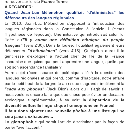
retrouver sur le site
France Terme
À REGARDER:
Quand Jean-Luc Mélenchon qualifiait "d'ethnicistes" les
défenseurs des langues régionales.
En 2010, Jean-Luc Mélenchon s'opposait à l'introduction des
langues régionales dans la Constitution à l'article 1 (c'était
l'hypothèse de l'époque). Une initiative qui introduisait selon lui
l'idée qu'
"il y aurait une définition ethnique du peuple
français"
(vers 2'30). Dans la foulée, il qualifiait également leurs
défenseurs
"d'ethnicistes"
(vers 4'15). Quelqu'un aurait-il la
gentillesse d'expliquer à l'actuel chef de file de la France
insoumise que quiconque peut apprendre une langue, quelle que
soit son ascendance familiale ?
Autre sujet récent source de polémiques lié à la question des
langues régionales et qui prend, comme d'habitude, notre affaire
par le petit bout de la lorgnette au risque d'agrandir inutilement la
"cage aux phobes"
(Jack Dion) alors qu'il s'agit de savoir si
nous voulons encore faire quelque chose pour éviter un désastre
écologique supplémentaire, à sa voir:
la disparition de la
diversité culturelle linguistique francophone en France!
Il faut donc ajouter une nouvelle
phobie
à une liste qui ne
sera jamais exhaustive...
La
glottophobie
qui serait l'art de discriminer par la façon de
parler "avé l'accent!"