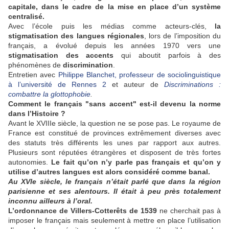
capitale, dans le cadre de la mise en place d’un système
centralisé.
Avec l’école puis les médias comme acteurs-clés,
la
stigmatisation des langues régionales
, lors de l’imposition du
français, a évolué depuis les années 1970 vers une
stigmatisation des accents
qui aboutit parfois à des
phénomènes de
discrimination
.
Entretien avec
Philippe Blanchet, professeur de sociolinguistique
à l’université de Rennes 2
et auteur de
Discriminations :
combattre la glottophobie
.
Comment le français "sans accent" est-il devenu la norme
dans l’Histoire ?
Avant le XVIIIe siècle, la question ne se pose pas. Le royaume de
France est constitué de provinces extrêmement diverses avec
des statuts très différents les unes par rapport aux autres.
Plusieurs sont réputées étrangères et disposent de très fortes
autonomies.
Le fait qu’on n’y parle pas français et qu’on y
utilise d’autres langues est alors considéré comme banal.
Au XVIe siècle, le français n’était parlé que dans la région
parisienne et ses alentours. Il était à peu près totalement
inconnu ailleurs à l’oral.
L’ordonnance de Villers-Cotterêts de 1539
ne cherchait pas à
imposer le français mais seulement à mettre en place l’utilisation