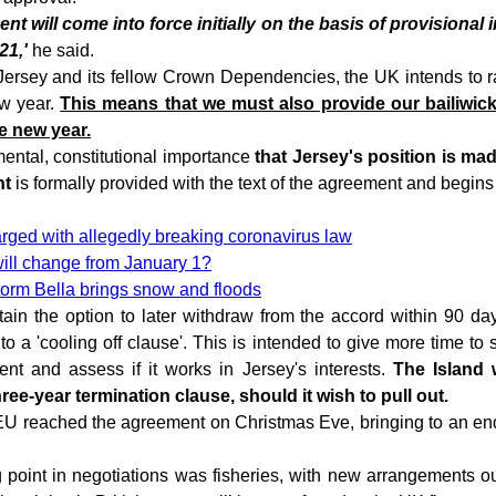
nt will come into force initially on the basis of provisiona
21,'
he said.
r Jersey and its fellow Crown Dependencies, the UK intends to r
ew year.
This means that we must also provide our bailiwick
e new year.
amental, constitutional importance
that Jersey's position is mad
nt
is formally provided with the text of the agreement and begins 
ged with allegedly breaking coronavirus law
will change from January 1?
Storm Bella brings snow and floods
etain the option to later withdraw from the accord within 90 day
 to a 'cooling off clause'. This is intended to give more time to 
nt and assess if it works in Jersey's interests.
The Island 
hree-year termination clause, should it wish to pull out.
 reached the agreement on Christmas Eve, bringing to an end 
g point in negotiations was fisheries, with new arrangements ou