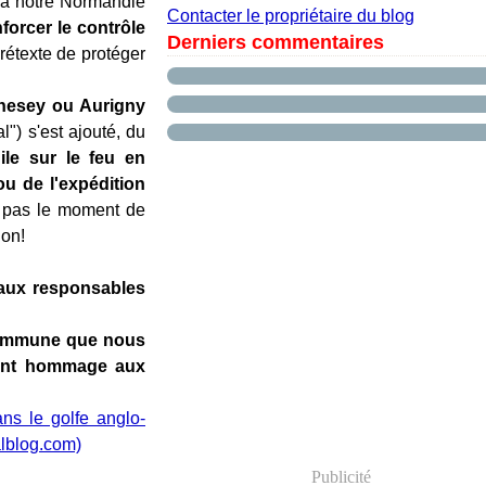
e à notre Normandie
Contacter le propriétaire du blog
nforcer le contrôle
Derniers commentaires
étexte de protéger
rnesey ou Aurigny
") s'est ajouté, du
ile sur le feu en
ou de l'expédition
t, pas le moment de
non!
t aux responsables
 commune que nous
dant hommage aux
s le golfe anglo-
lblog.com)
Publicité