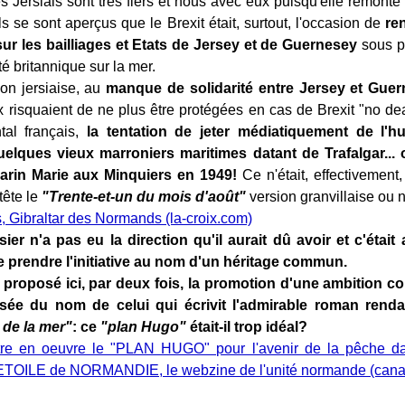
s Jersiais sont très fiers et nous avec eux puisqu'elle remont
s se sont aperçus que le Brexit était, surtout, l'occasion de
re
ur les bailliages et Etats de Jersey et de Guernesey
sous pr
é britannique sur la mer.
ion jersiaise, au
manque de solidarité entre Jersey et Gue
x risquaient de ne plus être protégées en cas de Brexit "no deal
tal français,
la tentation de jeter médiatiquement de l'hu
uelques vieux marroniers maritimes datant de Trafalgar... 
arin Marie aux Minquiers en 1949!
Ce n'était, effectivemen
tête le
"Trente-et-un du mois d'août"
version granvillaise ou 
, Gibraltar des Normands (la-croix.com)
sier n'a pas eu la direction qu'il aurait dû avoir et c'étai
prendre l'initiative au nom d'un héritage commun.
proposé ici, par deux fois, la promotion d'une ambition
isée du nom de celui qui écrivit l'admirable roman ren
 de la mer"
: ce
"plan Hugo"
était-il trop idéal?
re en oeuvre le "PLAN HUGO" pour l'avenir de la pêche dan
'ETOILE de NORMANDIE, le webzine de l'unité normande (cana