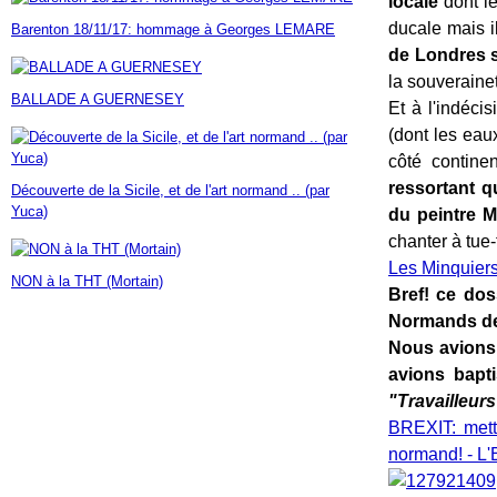
locale
dont le
Janvier
Février
Mars
Avril
Mai
(7)
(42)
(16)
(23)
(30)
ducale mais il
Barenton 18/11/17: hommage à Georges LEMARE
Janvier
Février
Mars
Avril
(14)
(60)
(9)
(7)
de Londres s
Janvier
Février
Mars
(17)
(24)
(18)
Janvier
Février
(46)
(23)
la souverainet
BALLADE A GUERNESEY
Janvier
(35)
Et à l'indécis
(dont les eau
côté continen
ressortant q
Découverte de la Sicile, et de l'art normand .. (par
Yuca)
du peintre M
chanter à tue-
Les Minquiers
NON à la THT (Mortain)
Bref! ce dos
Normands de 
Nous avions 
avions bapt
"Travailleurs
BREXIT: mett
normand! - L