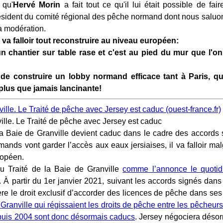
 qu'
Hervé Morin
a fait tout ce qu'il lui était possible de fai
résident du comité régional des pêche normand dont nous saluon
 la modération.
 va falloir tout reconstruire au niveau européen:
n chantier sur table rase et c'est au pied du mur que l'on 
de construire un lobby normand efficace tant à Paris, qu
plus que jamais lancinante!
ville. Le Traité de pêche avec Jersey est caduc (ouest-france.fr)
ville. Le Traité de pêche avec Jersey est caduc
la Baie de Granville devient caduc dans le cadre des accords su
ands vont garder l’accès aux eaux jersiaises, il va falloir mal
ropéen.
du Traité de la Baie de Granville
comme l’annonce le quotidi
. À partir du 1er janvier 2021, suivant les accords signés dans
re le droit exclusif d’accorder des licences de pêche dans se
 Granville qui régissaient les droits de pêche entre les pêcheur
puis 2004 sont donc désormais caducs
. Jersey négociera déso