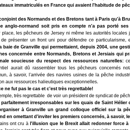
teaux immatriculés en France qui avaient l'habitude de pê
conjoint des Normands et des Bretons tant à Paris qu'à Bru
me anglo-normand soit pris en compte n'a pas porté ses f
 place, les pêcheurs de Jersey ni même les autorités locales j
de présenter un front uni pour défendre ce particularisme, e
a baie de Granville qui permettaient, depuis 2004, une gest
es concernée entre Normands, Bretons et Jersiais qui pr
anale soucieuse du respect des ressources naturelles:
cet
ntiel aurait dû rassembler tous les pêcheurs concernés no
, à savoir, l'arrivée des navires usines de la pêche industr
n aux ressources halieutiques exceptionnelles.
e ne fut pas le cas et c'est très regrettable!
exemple, très regrettable de voir un président de syndicat de pêc
s parfaitement irresponsables sur les quais de Saint Hélier
organiser à Granville un grand colloque officiel sur la p
 en omettant d'inviter les premiers concernés, à savoir, le
tains ont cru à
l'illusion que le Brexit allait redonner force