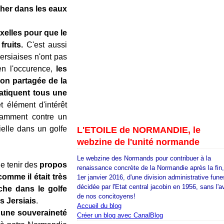
cher dans les eaux
xelles pour que le
ruits.
C'est aussi
ersiaises n'ont pas
n l'occurence,
les
ion partagée de la
atiquent tous une
 élément d'intérêt
tamment contre un
ielle dans un golfe
L'ETOILE de NORMANDIE, le
webzine de l'unité normande
Le webzine des Normands pour contribuer à la
he tenir des
propos
renaissance concrète de la Normandie après la fin
comme il était très
1er janvier 2016, d'une division administrative fune
décidée par l'Etat central jacobin en 1956, sans l'a
êche dans le golfe
de nos concitoyens!
s Jersiais
.
Accueil du blog
 à une souveraineté
Créer un blog avec CanalBlog