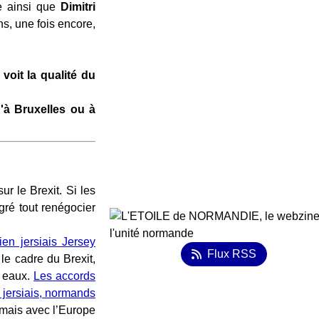
re ainsi que
Dimitri
s, une fois encore,
voit la qualité du
'à Bruxelles ou à
r le Brexit. Si les
gré tout renégocier
en jersiais Jersey
Flux RSS
 le cadre du Brexit,
s eaux.
Les accords
s jersiais, normands
rmais avec l’Europe