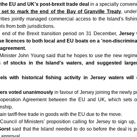
 the EU and UK's post-brexit trade deal
in a specially convene
set to mark the end of the Bay of Granville Treaty
, unde
ities jointly managed commercial access to the Island's fishi
s from both jurisdictions.
 end of the Brexit transition period on 31 December,
Jersey 
e licences to both local and EU boats on a 'non-discriminato
 agreement.
Minister John Young said that he hopes to use the new regi
n of stocks in the Island's waters, and suggested larg
ls with historical fishing activity in Jersey waters will
ers voted unanimously
in favour of Jersey joining the newly 
peration Agreement between the EU and UK, which sets out 
onship.
tain tariff-free trade in goods with the EU due to the move.
 Council of Ministers' proposition calling for Jersey to sign up
Gorst
said that the Island needed to do so before the deal is 
 approval.