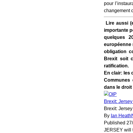
pour l’instau
changement d
Lire aussi 
importante po
quelques 20
européenne ma
obligation c
Brexit soit
ratification.
En clair: les
Communes du
dans le droi
Brexit: Jersey
Brexit: Jersey 
By
Ian Heath
Published 27
JERSEY will ta