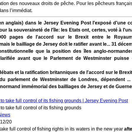
ration des nouveaux droits de pêche. Pour les pêcheurs français,
ans l’immédiat.
(en anglais) dans le Jersey Evening Post l'exposé d'une co
ur la souveraineté de l'île: les Etats ont, certes, voté à l'un
00 pages de l'accord sur le Brexit entre le Royaum
is le bailliage de Jersey doit le ratifier avant le... 31 décem
onstitutionnelle que la position des îles anglo-normande
 clarifiée avant que le Parlement de Westminster puisse
 débats et la ratification britanniques de l'accord sur le Brex
 parlement de Westminster de Londres, dépendent ... d'
t normand immémorial des bailliages de Jersey et de Guern
 to take full control of its fishing grounds | Jersey Evening Post
to take full control of its fishing grounds
News
/12/20
ke full control of fishing rights in its waters in the new year
aft