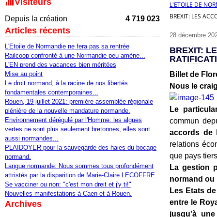
Visiteurs
L'ETOILE DE NO
BREXIT: LES AC
Depuis la création
4 719 023
Articles récents
28 décembre 20
L'Etoile de Normandie ne fera pas sa rentrée
BREXIT: L
Railcoop confronté à une Normandie peu amène...
RATIFICAT
L'EN prend des vacances bien méritées
Mise au point
Billet de Flo
Le droit normand, à la racine de nos libertés
Nous le craig
fondamentales contemporaines...
Rouen, 19 juillet 2021: première assemblée régionale
Le particul
plénière de la nouvelle mandature normande.
Environnement dérégulé par l'Homme: les algues
commun depui
vertes ne sont plus seulement bretonnes, elles sont
accords de l
aussi normandes...
relations éc
PLAIDOYER pour la sauvegarde des haies du bocage
que pays tiers
normand.
Langue normande: Nous sommes tous profondément
La gestion p
attristés par la disparition de Marie-Claire LECOFFRE.
normand ou 
Se vacciner ou non: "c'est mon dreit et j'y ti!"
Les Etats de
Nouvelles manifestations à Caen et à Rouen.
entre le Roya
Archives
jusqu'à une