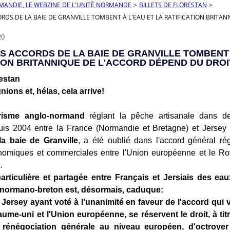
RMANDIE, LE WEBZINE DE L'UNITÉ NORMANDE
>
BILLETS DE FLORESTAN
>
CORDS DE LA BAIE DE GRANVILLE TOMBENT À L'EAU ET LA RATIFICATION BRI
20
ES ACCORDS DE LA BAIE DE GRANVILLE TOMBENT 
ION BRITANNIQUE DE L'ACCORD DÉPEND DU DRO
restan
nions et, hélas, cela arrive!
arisme anglo-normand
réglant la pêche artisanale dans 
s 2004 entre la France (Normandie et Bretagne) et Jersey 
a baie de Granville
, a été oublié dans l'accord général ré
onomiques et commerciales entre l'Union européenne et le R
.
articulière et partagée entre Français et Jersiais des ea
normano-breton est, désormais, caduque:
 Jersey ayant voté à l'unanimité en faveur de l'accord qui v
ume-uni et l'Union européenne, se réservent le droit, à titr
 rénégociation générale au niveau européen, d'octroyer