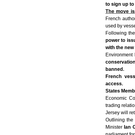
to sign up to
The move is 
French author
used by vessel
Following the
power to issu
with the new
Environment 
conservatio
banned.
French vesse
access.
States Memb
Economic Coo
trading relati
Jersey will re
Outlining the
Minister
Ian 
parliament for