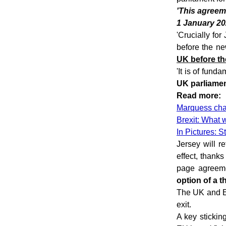
'This agreeme
1 January 20
'Crucially fo
before the n
UK before th
'It is of fund
UK parliame
Read more:
Marquess char
Brexit: What 
In Pictures: 
Jersey will r
effect, thanks
page agreeme
option of a t
The UK and EU
exit.
A key stickin