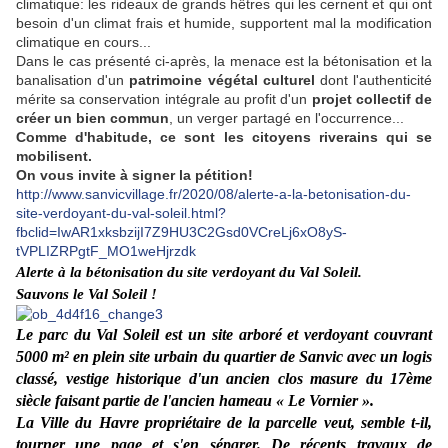
climatique: les rideaux de grands hêtres qui les cernent et qui ont
besoin d'un climat frais et humide, supportent mal la modification
climatique en cours...
Dans le cas présenté ci-après, la menace est la bétonisation et la
banalisation d'un
patrimoine végétal culturel
dont l'authenticité
mérite sa conservation intégrale au profit d'un
projet collectif de
créer un bien commun
, un verger partagé en l'occurrence...
Comme d'habitude, ce sont les citoyens riverains qui se
mobilisent.
On vous invite à signer la pétition!
http://www.sanvicvillage.fr/2020/08/alerte-a-la-betonisation-du-
site-verdoyant-du-val-soleil.html?
fbclid=IwAR1xksbzijI7Z9HU3C2Gsd0VCreLj6xO8yS-
tVPLIZRPgtF_MO1weHjrzdk
Alerte à la bétonisation du site verdoyant du Val Soleil.
Sauvons le Val Soleil !
Le parc du Val Soleil est un site arboré et verdoyant couvrant
5000 m² en plein site urbain du quartier de Sanvic avec un logis
classé, vestige historique d'un ancien clos masure du 17ème
siècle faisant partie de l'ancien hameau « Le Vornier ».
La Ville du Havre propriétaire de la parcelle veut, semble t-il,
tourner une page et s'en séparer. De récents travaux de