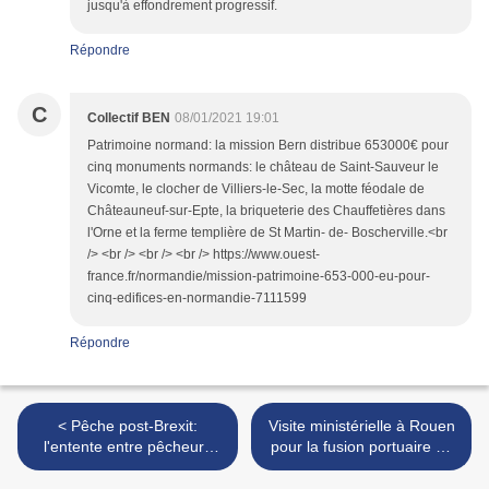
jusqu'à effondrement progressif.
Répondre
C
Collectif BEN
08/01/2021 19:01
Patrimoine normand: la mission Bern distribue 653000€ pour
cinq monuments normands: le château de Saint-Sauveur le
Vicomte, le clocher de Villiers-le-Sec, la motte féodale de
Châteauneuf-sur-Epte, la briqueterie des Chauffetières dans
l'Orne et la ferme templière de St Martin- de- Boscherville.<br
/> <br /> <br /> <br /> https://www.ouest-
france.fr/normandie/mission-patrimoine-653-000-eu-pour-
cinq-edifices-en-normandie-7111599
Répondre
< Pêche post-Brexit:
Visite ministérielle à Rouen
l'entente entre pêcheurs
pour la fusion portuaire de
normands (ceux des îles et
l'Axe Seine en l'absence de
ceux du continent) est...
la principale intéressée: la