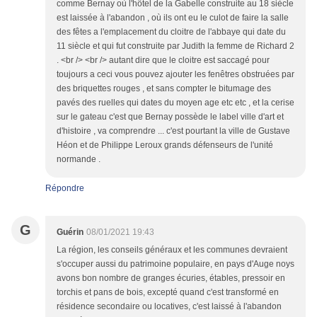
comme Bernay où l'hôtel de la Gabelle construite au 18 siècle
est laissée à l'abandon , où ils ont eu le culot de faire la salle
des fêtes a l'emplacement du cloitre de l'abbaye qui date du
11 siècle et qui fut construite par Judith la femme de Richard 2
. <br /> <br /> autant dire que le cloitre est saccagé pour
toujours a ceci vous pouvez ajouter les fenêtres obstruées par
des briquettes rouges , et sans compter le bitumage des
pavés des ruelles qui dates du moyen age etc etc , et la cerise
sur le gateau c'est que Bernay possède le label ville d'art et
d'histoire , va comprendre ... c'est pourtant la ville de Gustave
Héon et de Philippe Leroux grands défenseurs de l'unité
normande .
Répondre
G
Guérin
08/01/2021 19:43
La région, les conseils généraux et les communes devraient
s'occuper aussi du patrimoine populaire, en pays d'Auge noys
avons bon nombre de granges écuries, étables, pressoir en
torchis et pans de bois, excepté quand c'est transformé en
résidence secondaire ou locatives, c'est laissé à l'abandon