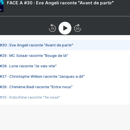
FACE A #30 : Eve Angeli raconte "Avant de partir"
#30 : Eve Angeli raconte "Avant de partir"
#29 : MC Solaar raconte "Bouge de là"
28 : Lorie raconte "Je vais vite"
#27 : Christophe Willem raconte "Jacques a dit"
#26 : Chimène Badi raconte "Entre nous"
#25 : Indochine raconte "3e sexe"
#24 : Zaho raconte "C'est chelou"
#23 : Patrick Bruel raconte "Au café des délices"
#22 : Kyo raconte "Le chemin"