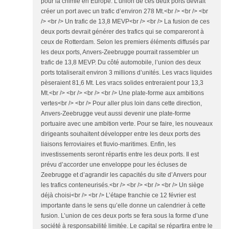
pour la chimie en Europe. L’union de ces deux ports devrait
créer un port avec un trafic d’environ 278 Mt.<br /> <br /> <br
/> <br /> Un trafic de 13,8 MEVP<br /> <br /> La fusion de ces
deux ports devrait générer des trafics qui se compareront à
ceux de Rotterdam. Selon les premiers éléments diffusés par
les deux ports, Anvers-Zeebrugge pourrait rassembler un
trafic de 13,8 MEVP. Du côté automobile, l’union des deux
ports totaliserait environ 3 millions d’unités. Les vracs liquides
pèseraient 81,6 Mt. Les vracs solides entreraient pour 13,3
Mt.<br /> <br /> <br /> <br /> Une plate-forme aux ambitions
vertes<br /> <br /> Pour aller plus loin dans cette direction,
Anvers-Zeebrugge veut aussi devenir une plate-forme
portuaire avec une ambition verte. Pour se faire, les nouveaux
dirigeants souhaitent développer entre les deux ports des
liaisons ferroviaires et fluvio-maritimes. Enfin, les
investissements seront répartis entre les deux ports. Il est
prévu d’accorder une enveloppe pour les écluses de
Zeebrugge et d’agrandir les capacités du site d’Anvers pour
les trafics conteneurisés.<br /> <br /> <br /> <br /> Un siège
déjà choisi<br /> <br /> L’étape franchie ce 12 février est
importante dans le sens qu’elle donne un calendrier à cette
fusion. L’union de ces deux ports se fera sous la forme d’une
société à responsabilité limitée. Le capital se répartira entre le