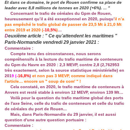
Et dans ce domaine, le port de Rouen confirme sa place de
leader avec 8,8 millions de tonnes en 2020 (+6%). ... "
Concernant le trafic de céréales du Gpm de Rouen,
heureusement qu’il a été exceptionnel en 2020, puisqu’
il n’a
pas empêché le trafic global de passer de 23,5 Mt à 21,0 Mt
entre 2019 et 2020 (
-10,5%
)
…
D
euxième article : " Ce qu’attendent les maritimes "
Paris-Normandie vendredi 29 janvier 2021 :
Commentaire :
Compte tenu des circonstances, nous serons
compréhensifs à la lecture du trafic maritime de conteneurs
du Gpm du Havre en 2020 : 2,3 MEVP, contre 2,8 (2,762953
très exactement, selon la source statistique ministérielle) en
201
9 (
-16,8%
)
et non pas 3 MEVP, comme indiqué dans
l'article… encore un " coup de com' " !
Cela constaté, en 2020, le trafic maritime de conteneurs à
Anvers est resté stable à environ 12 MEVP, environ 139 Mt…
Voilà pour la question du trafic maritime global des ports
de l'axe Seine, celle du trafic de conteneurs et celle du trafic
de céréales du port de Rouen...
Mais, dans Paris-Normandie du 29 janvier, il est aussi
question d'une autre question portuaire :
Commentaire :