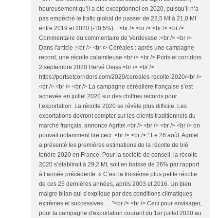
heureusement qu’il a été exceptionnel en 2020, puisqu’il n’a
pas empêché le trafic global de passer de 23,5 Mt à 21,0 Mt
entre 2019 et 2020 (-10,5%)…<br /> <br /> <br /> <br />
Commentaire du commentaire de Verdevase :<br /> <br />
Dans l'article :<br /> <br /> Céréales : après une campagne
record, une récolte calamiteuse <br /> <br /> Ports et corridors
2 septembre 2020 Hervé Deiss <br /> <br />
https://portsetcorridors.com/2020/cereales-recolte-2020/<br />
<br /> <br /> <br /> La campagne céréalière française s’est
achevée en juillet 2020 sur des chiffres records pour
l’exportation. La récolte 2020 se révèle plus difficile. Les
exportations devront compter sur les clients traditionnels du
marché français, annonce Agritel.<br /> <br /> <br /> <br /> on
pouvait notamment lire ceci :<br /> <br /> " Le 26 août, Agritel
a présenté les premières estimations de la récolte de blé
tendre 2020 en France. Pour la société de conseil, la récolte
2020 s’établirait à 29,2 Mt, soit en baisse de 26% par rapport
à l’année précédente. « C’est la troisième plus petite récolte
de ces 25 dernières années, après 2003 et 2016. Un bien
maigre bilan qui s’explique par des conditions climatiques
extrêmes et successives. ... "<br /> <br /> Ceci pour envisager,
pour la campagne d'exportation courant du 1er juillet 2020 au