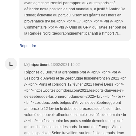
avantage concurrentiel par rapport aux autres ports et à
défendre notre position de port mondial », a justifié Annick De
Ridder, échevine du port, qui visent les géants des mers en
provenance d’Asie.<br /> <br /> .../...<br /> <br /> <br /> <br />
Commentaire :<br /> <br /> Quid du GPM du Havre 1er port de
la Rangée Nord (géographiquement parlant) à l'import ?!...
Répondre
L
L'(Im)pertinent
13/02/2021 15:02
Réponse du Bœuf à la grenouille :<br /> <br /> <br /> <br />
Les ports d’Anvers et de Zeebrugge fusionneront en 2022 <br
/> <br /> Ports et corridors 12 février 2021 Hervé Deiss <br />
<br /> https://portsetcorridors.com/2021/les-ports-danvers-et-
de-zeebrugge-fusionneront-dans-en-2022/<br /> <br /> <br />
<br /> Les deux ports belges d’Anvers et de Zeebrugge ont
annoncé le 12 février le début du processus de fusion. Une
volonté de pouvoir affronter ensemble les défis de demain.<br
/> <br /> La fusion entre les ports semble devenir un objectif
qui touche l’ensemble des ports du nord de l’Europe. Alors
que les ports de Seine travaillent sur leur fusion depuis deux