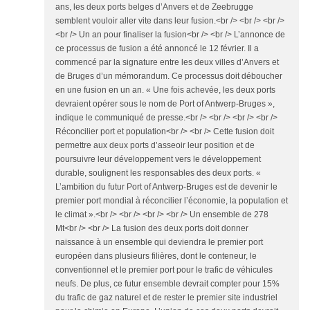
ans, les deux ports belges d’Anvers et de Zeebrugge
semblent vouloir aller vite dans leur fusion.<br /> <br /> <br />
<br /> Un an pour finaliser la fusion<br /> <br /> L’annonce de
ce processus de fusion a été annoncé le 12 février. Il a
commencé par la signature entre les deux villes d’Anvers et
de Bruges d’un mémorandum. Ce processus doit déboucher
en une fusion en un an. « Une fois achevée, les deux ports
devraient opérer sous le nom de Port of Antwerp-Bruges »,
indique le communiqué de presse.<br /> <br /> <br /> <br />
Réconcilier port et population<br /> <br /> Cette fusion doit
permettre aux deux ports d’asseoir leur position et de
poursuivre leur développement vers le développement
durable, soulignent les responsables des deux ports. «
L’ambition du futur Port of Antwerp-Bruges est de devenir le
premier port mondial à réconcilier l’économie, la population et
le climat ».<br /> <br /> <br /> <br /> Un ensemble de 278
Mt<br /> <br /> La fusion des deux ports doit donner
naissance à un ensemble qui deviendra le premier port
européen dans plusieurs filières, dont le conteneur, le
conventionnel et le premier port pour le trafic de véhicules
neufs. De plus, ce futur ensemble devrait compter pour 15%
du trafic de gaz naturel et de rester le premier site industriel