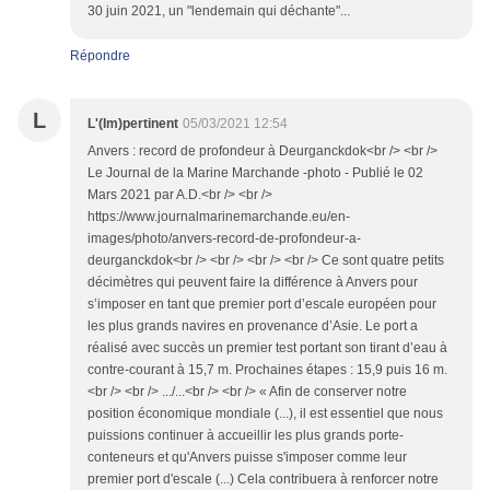
30 juin 2021, un "lendemain qui déchante"...
Répondre
L
L'(Im)pertinent
05/03/2021 12:54
Anvers : record de profondeur à Deurganckdok<br /> <br />
Le Journal de la Marine Marchande -photo - Publié le 02
Mars 2021 par A.D.<br /> <br />
https://www.journalmarinemarchande.eu/en-
images/photo/anvers-record-de-profondeur-a-
deurganckdok<br /> <br /> <br /> <br /> Ce sont quatre petits
décimètres qui peuvent faire la différence à Anvers pour
s’imposer en tant que premier port d’escale européen pour
les plus grands navires en provenance d’Asie. Le port a
réalisé avec succès un premier test portant son tirant d’eau à
contre-courant à 15,7 m. Prochaines étapes : 15,9 puis 16 m.
<br /> <br /> .../...<br /> <br /> « Afin de conserver notre
position économique mondiale (...), il est essentiel que nous
puissions continuer à accueillir les plus grands porte-
conteneurs et qu'Anvers puisse s'imposer comme leur
premier port d'escale (...) Cela contribuera à renforcer notre