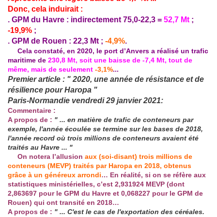
Donc, cela induirait :
. GPM du Havre : indirectement 75,0-22,3 =
52,7 Mt
;
-19,9%
;
. GPM de Rouen : 22,3 Mt ;
-4,9%
.
Cela constaté, en 2020, le port d’Anvers a réalisé un trafic
maritime de
230,8 Mt, soit une baisse de -7,4 Mt, tout de
même, mais de seulement
-3,1%
...
Premier article : " 2020, une année de résistance et de
résilience pour Haropa "
Paris-Normandie vendredi 29 janvier 2021:
Commentaire :
A propos de :
" ... en matière de trafic de conteneurs par
exemple, l'année écoulée se termine sur les bases de 2018,
l'année record où trois millions de conteneurs avaient été
traités au Havre ... "
On notera l’allusion
aux (soi-disant) trois millions de
conteneurs (MEVP) traités par Haropa en 2018, obtenus
grâce à un généreux arrondi
…
En réalité, si on se réfère aux
statistiques ministérielles, c’est 2,931924 MEVP (dont
2,863697 pour le GPM du Havre et 0,068227 pour le GPM de
Rouen) qui ont transité en 2018…
A propos de :
" ... C'est le cas de l'exportation des céréales.