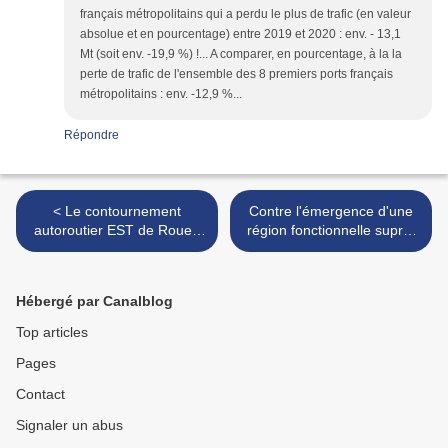
français métropolitains qui a perdu le plus de trafic (en valeur
absolue et en pourcentage) entre 2019 et 2020 : env. - 13,1
Mt (soit env. -19,9 %) !... A comparer, en pourcentage, à la la
perte de trafic de l'ensemble des 8 premiers ports français
métropolitains : env. -12,9 %...
Répondre
< Le contournement
Contre l'émergence d'une
autoroutier EST de Rouen
région fonctionnelle supra-
plébiscité par les Normands
nationale du Grand-Paris: la
dans un récent sondage.
Normandie VS... Kénichi
Ohmae. >
Hébergé par Canalblog
Top articles
Pages
Contact
Signaler un abus