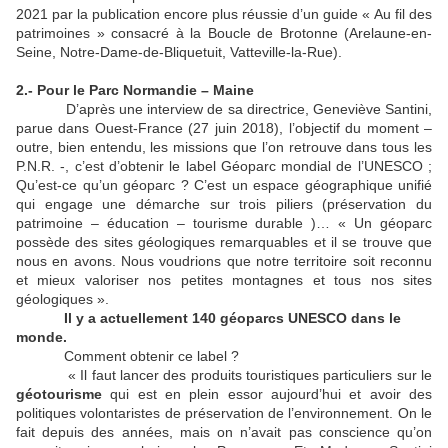
2021 par la publication encore plus réussie d’un guide « Au fil des
patrimoines » consacré à la Boucle de Brotonne (Arelaune-en-
Seine, Notre-Dame-de-Bliquetuit, Vatteville-la-Rue).
2.- Pour le Parc Normandie – Maine
D’après une interview de sa directrice, Geneviève Santini,
parue dans Ouest-France (27 juin 2018), l’objectif du moment –
outre, bien entendu, les missions que l’on retrouve dans tous les
P.N.R. -, c’est d’obtenir le label Géoparc mondial de l’UNESCO ;
Qu’est-ce qu’un géoparc ? C’est un espace géographique unifié
qui engage une démarche sur trois piliers (préservation du
patrimoine – éducation – tourisme durable )… « Un géoparc
possède des sites géologiques remarquables et il se trouve que
nous en avons. Nous voudrions que notre territoire soit reconnu
et mieux valoriser nos petites montagnes et tous nos sites
géologiques ».
Il y a actuellement 140 géoparcs UNESCO dans le
monde.
Comment obtenir ce label ?
« Il faut lancer des produits touristiques particuliers sur le
géotourisme
qui est en plein essor aujourd’hui et avoir des
politiques volontaristes de préservation de l’environnement. On le
fait depuis des années, mais on n’avait pas conscience qu’on