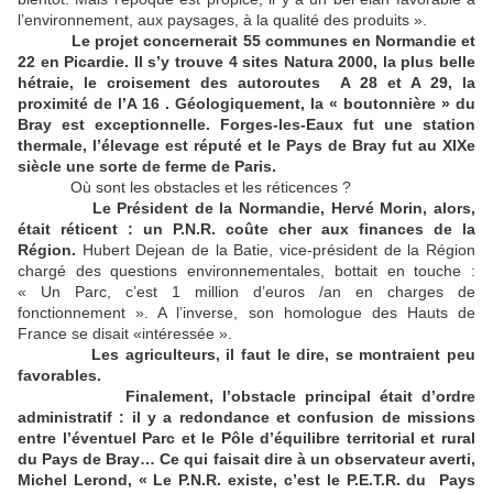
l’environnement, aux paysages, à la qualité des produits ».
Le projet concernerait 55 communes en Normandie et
22 en Picardie. Il s’y trouve 4 sites Natura 2000, la plus belle
hétraie, le croisement des autoroutes A 28 et A 29, la
proximité de l’A 16 . Géologiquement, la « boutonnière » du
Bray est exceptionnelle. Forges-les-Eaux fut une station
thermale, l’élevage est réputé et le Pays de Bray fut au XIXe
siècle une sorte de ferme de Paris.
Où sont les obstacles et les réticences ?
Le Président de la Normandie, Hervé Morin, alors,
était réticent : un P.N.R. coûte cher aux finances de la
Région.
Hubert Dejean de la Batie, vice-président de la Région
chargé des questions environnementales, bottait en touche :
« Un Parc, c’est 1 million d’euros /an en charges de
fonctionnement ». A l’inverse, son homologue des Hauts de
France se disait «intéressée ».
Les agriculteurs, il faut le dire, se montraient peu
favorables.
Finalement, l’obstacle principal était d’ordre
administratif : il y a redondance et confusion de missions
entre l’éventuel Parc et le Pôle d’équilibre territorial et rural
du Pays de Bray… Ce qui faisait dire à un observateur averti,
Michel Lerond, « Le P.N.R. existe, c’est le P.E.T.R. du Pays