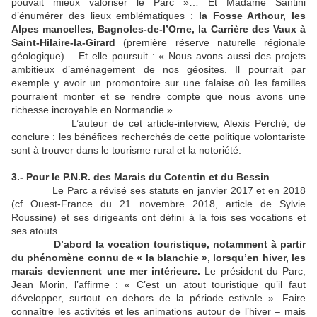
pouvait mieux valoriser le Parc »… Et Madame Santini
d’énumérer des lieux emblématiques :
la Fosse Arthour, les
Alpes mancelles, Bagnoles-de-l’Orne, la Carrière des Vaux à
Saint-Hilaire-la-Girard
(première réserve naturelle régionale
géologique)… Et elle poursuit : « Nous avons aussi des projets
ambitieux d’aménagement de nos géosites. Il pourrait par
exemple y avoir un promontoire sur une falaise où les familles
pourraient monter et se rendre compte que nous avons une
richesse incroyable en Normandie »
L’auteur de cet article-interview, Alexis Perché, de
conclure : les bénéfices recherchés de cette politique volontariste
sont à trouver dans le tourisme rural et la notoriété.
3.- Pour le P.N.R. des Marais du Cotentin et du Bessin
Le Parc a révisé ses statuts en janvier 2017 et en 2018
(cf Ouest-France du 21 novembre 2018, article de Sylvie
Roussine) et ses dirigeants ont défini à la fois ses vocations et
ses atouts.
D’abord la vocation touristique, notamment à partir
du phénomène connu de « la blanchie », lorsqu’en hiver, les
marais deviennent une mer intérieure.
Le président du Parc,
Jean Morin, l’affirme : « C’est un atout touristique qu’il faut
développer, surtout en dehors de la période estivale ». Faire
connaître les activités et les animations autour de l’hiver – mais