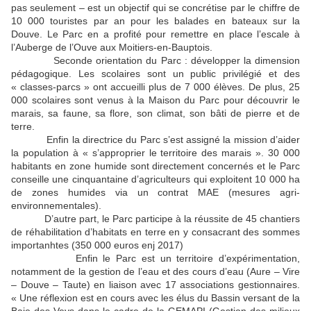
pas seulement – est un objectif qui se concrétise par le chiffre de
10 000 touristes par an pour les balades en bateaux sur la
Douve. Le Parc en a profité pour remettre en place l’escale à
l’Auberge de l’Ouve aux Moitiers-en-Bauptois.
Seconde orientation du Parc : développer la dimension
pédagogique. Les scolaires sont un public privilégié et des
« classes-parcs » ont accueilli plus de 7 000 élèves. De plus, 25
000 scolaires sont venus à la Maison du Parc pour découvrir le
marais, sa faune, sa flore, son climat, son bâti de pierre et de
terre.
Enfin la directrice du Parc s’est assigné la mission d’aider
la population à « s’approprier le territoire des marais ». 30 000
habitants en zone humide sont directement concernés et le Parc
conseille une cinquantaine d’agriculteurs qui exploitent 10 000 ha
de zones humides via un contrat MAE (mesures agri-
environnementales).
D’autre part, le Parc participe à la réussite de 45 chantiers
de réhabilitation d’habitats en terre en y consacrant des sommes
importanhtes (350 000 euros enj 2017)
Enfin le Parc est un territoire d’expérimentation,
notamment de la gestion de l’eau et des cours d’eau (Aure – Vire
– Douve – Taute) en liaison avec 17 associations gestionnaires.
« Une réflexion est en cours avec les élus du Bassin versant de la
Baie des Veys dans le cadre de la GEMAPI (Gestion des milieux