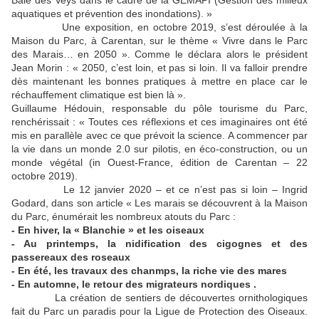
aquatiques et prévention des inondations). »
Une exposition, en octobre 2019, s’est déroulée à la
Maison du Parc, à Carentan, sur le thème « Vivre dans le Parc
des Marais… en 2050 ». Comme le déclara alors le président
Jean Morin : « 2050, c’est loin, et pas si loin. Il va falloir prendre
dès maintenant les bonnes pratiques à mettre en place car le
réchauffement climatique est bien là ».
Guillaume Hédouin, responsable du pôle tourisme du Parc,
renchérissait : « Toutes ces réflexions et ces imaginaires ont été
mis en parallèle avec ce que prévoit la science. A commencer par
la vie dans un monde 2.0 sur pilotis, en éco-construction, ou un
monde végétal (in Ouest-France, édition de Carentan – 22
octobre 2019).
Le 12 janvier 2020 – et ce n’est pas si loin – Ingrid
Godard, dans son article « Les marais se découvrent à la Maison
du Parc, énumérait les nombreux atouts du Parc :
- En hiver, la « Blanchie » et les oiseaux
- Au printemps, la nidification des cigognes et des
passereaux des roseaux
- En été, les travaux des chanmps, la riche vie des mares
- En automne, le retour des migrateurs nordiques .
La création de sentiers de découvertes ornithologiques
fait du Parc un paradis pour la Ligue de Protection des Oiseaux.