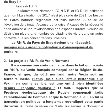
de Bray ! »
Tout est-il dit ?
Le Mouvement Normand, l’O.N.D.E. et l’O.D.I.N. estimons
que non ! La situation de 2017 n’est plus celle de 2021. Le besoin
de Parcs naturels régionaux est plus intense. A cause de
l’évolution du climat. A cause de la crise. A cause de la nécessité
enfin admise d’une revalorisation des espaces ruraux. A cause du
désir d’un plus grand nombre de citadins de vivre dans un autre
contexte que les concentrations urbaines.
Le P.N.R. du Pays de Bray devient une nécessité,
presque une « ardente obligation » d’aménagement du
territoire.
2.- Le projet de P.N.R. du Vexin Normand
Il y a comme une sorte de hiatus dans le fait qu’il existe
un P.N.R. du Vexin français cornaqué par la Région Ile-de-
France, et que, du côté normand, notre Vexin soit un
territoire inerte.
Hiatus, mais aussi erreur historique : le
Vexin, en son ensemble, est une entité bien identifiéee
depuis… l’époque gauloise !
Et faut-il rappeler que la
Province écclésiastique de Rouen comprenait jadis
l’archidiaconé de Pontoise et que la Normandie, qui en fut la
transcription politique, a longtemps revendiqué cette partie
du Vexin
. Au reste, la vallée de l’Epte, qui sépare la Normandie