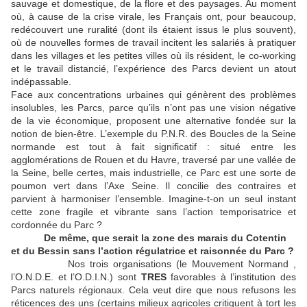
sauvage et domestique, de la flore et des paysages. Au moment
où, à cause de la crise virale, les Français ont, pour beaucoup,
redécouvert une ruralité (dont ils étaient issus le plus souvent),
où de nouvelles formes de travail incitent les salariés à pratiquer
dans les villages et les petites villes où ils résident, le co-working
et le travail distancié, l’expérience des Parcs devient un atout
indépassable.
Face aux concentrations urbaines qui génèrent des problèmes
insolubles, les Parcs, parce qu’ils n’ont pas une vision négative
de la vie économique, proposent une alternative fondée sur la
notion de bien-être. L’exemple du P.N.R. des Boucles de la Seine
normande est tout à fait significatif : situé entre les
agglomérations de Rouen et du Havre, traversé par une vallée de
la Seine, belle certes, mais industrielle, ce Parc est une sorte de
poumon vert dans l’Axe Seine. Il concilie des contraires et
parvient à harmoniser l’ensemble. Imagine-t-on un seul instant
cette zone fragile et vibrante sans l’action temporisatrice et
cordonnée du Parc ?
De même, que serait la zone des marais du Cotentin
et du Bessin sans l’action régulatrice et raisonnée du Parc ?
Nos trois organisations (le Mouvement Normand ,
l’O.N.D.E. et l’O.D.I.N.) sont
TRES
favorables à l’institution des
Parcs naturels régionaux. Cela veut dire que nous refusons les
réticences des uns (certains milieux agricoles critiquent à tort les