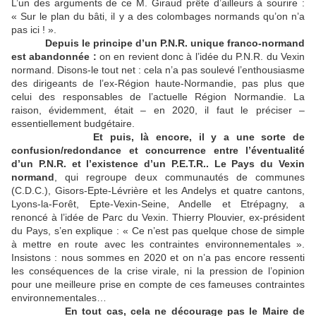
L’un des arguments de ce M. Giraud prête d’ailleurs à sourire :
« Sur le plan du bâti, il y a des colombages normands qu’on n’a
pas ici ! ».
Depuis le principe d’un P.N.R. unique franco-normand
est abandonnée :
on en revient donc à l’idée du P.N.R. du Vexin
normand. Disons-le tout net : cela n’a pas soulevé l’enthousiasme
des dirigeants de l’ex-Région haute-Normandie, pas plus que
celui des responsables de l’actuelle Région Normandie. La
raison, évidemment, était – en 2020, il faut le préciser –
essentiellement budgétaire.
Et puis, là encore, il y a une sorte de
confusion/redondance et concurrence entre l’éventualité
d’un P.N.R. et l’existence d’un P.E.T.R.. Le Pays du Vexin
normand
, qui regroupe deux communautés de communes
(C.D.C.), Gisors-Epte-Lévrière et les Andelys et quatre cantons,
Lyons-la-Forêt, Epte-Vexin-Seine, Andelle et Etrépagny, a
renoncé à l’idée de Parc du Vexin. Thierry Plouvier, ex-président
du Pays, s’en explique : « Ce n’est pas quelque chose de simple
à mettre en route avec les contraintes environnementales ».
Insistons : nous sommes en 2020 et on n’a pas encore ressenti
les conséquences de la crise virale, ni la pression de l’opinion
pour une meilleure prise en compte de ces fameuses contraintes
environnementales…
En tout cas, cela ne décourage pas le Maire de