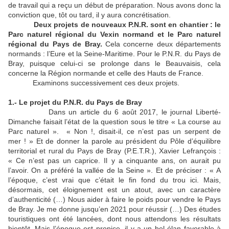
de travail qui a reçu un début de préparation. Nous avons donc la
conviction que, tôt ou tard, il y aura concrétisation.
Deux projets de nouveaux P.N.R. sont en chantier : le
Parc naturel régional du Vexin normand et le Parc naturel
régional du Pays de Bray.
Cela concerne deux départements
normands : l’Eure et la Seine-Maritime. Pour le P.N.R. du Pays de
Bray, puisque celui-ci se prolonge dans le Beauvaisis, cela
concerne la Région normande et celle des Hauts de France.
Examinons successivement ces deux projets.
1.- Le projet du P.N.R. du Pays de Bray
Dans un article du 6 août 2017, le journal Liberté-
Dimanche faisait l’état de la question sous le titre « La course au
Parc naturel ». « Non !, disait-il, ce n’est pas un serpent de
mer ! » Et de donner la parole au président du Pôle d’équilibre
territorial et rural du Pays de Bray (P.E.T.R.), Xavier Lefrançois :
« Ce n’est pas un caprice. Il y a cinquante ans, on aurait pu
l’avoir. On a préféré la vallée de la Seine ». Et de préciser : « A
l’époque, c’est vrai que c’était le fin fond du trou ici. Mais,
désormais, cet éloignement est un atout, avec un caractère
d’authenticité (…) Nous aider à faire le poids pour vendre le Pays
de Bray. Je me donne jusqu’en 2021 pour réussir (…) Des études
touristiques ont été lancées, dont nous attendons les résultats
bientôt. Mais l’époque est propice, il y a un bel élan favorable à