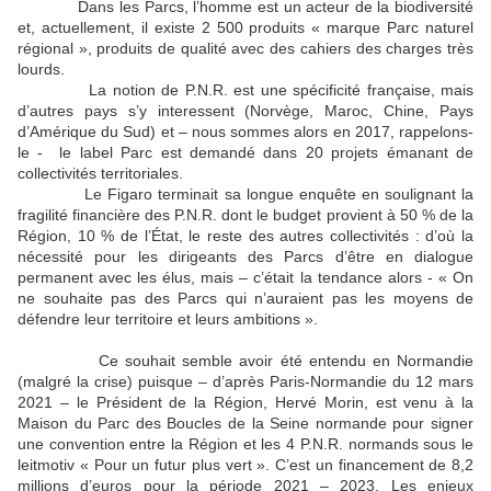
Dans les Parcs, l’homme est un acteur de la biodiversité
et, actuellement, il existe 2 500 produits « marque Parc naturel
régional », produits de qualité avec des cahiers des charges très
lourds.
La notion de P.N.R. est une spécificité française, mais
d’autres pays s’y interessent (Norvège, Maroc, Chine, Pays
d’Amérique du Sud) et – nous sommes alors en 2017, rappelons-
le - le label Parc est demandé dans 20 projets émanant de
collectivités territoriales.
Le Figaro terminait sa longue enquête en soulignant la
fragilité financière des P.N.R. dont le budget provient à 50 % de la
Région, 10 % de l’État, le reste des autres collectivités : d’où la
nécessité pour les dirigeants des Parcs d’être en dialogue
permanent avec les élus, mais – c’était la tendance alors - « On
ne souhaite pas des Parcs qui n’auraient pas les moyens de
défendre leur territoire et leurs ambitions ».
Ce souhait semble avoir été entendu en Normandie
(malgré la crise) puisque – d’après Paris-Normandie du 12 mars
2021 – le Président de la Région, Hervé Morin, est venu à la
Maison du Parc des Boucles de la Seine normande pour signer
une convention entre la Région et les 4 P.N.R. normands sous le
leitmotiv « Pour un futur plus vert ». C’est un financement de 8,2
millions d’euros pour la période 2021 – 2023. Les enjeux