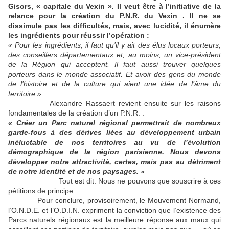
Gisors, « capitale du Vexin ». Il veut être à l’initiative de la
relance pour la création du P.N.R. du Vexin . Il ne se
dissimule pas les difficultés, mais, avec lucidité, il énumère
les ingrédients pour réussir l’opération :
« Pour les ingrédients, il faut qu’il y ait des élus locaux porteurs,
des conseillers départementaux et, au moins, un vice-président
de la Région qui acceptent. Il faut aussi trouver quelques
porteurs dans le monde associatif. Et avoir des gens du monde
de l’histoire et de la culture qui aient une idée de l’âme du
territoire ».
Alexandre Rassaert revient ensuite sur les raisons
fondamentales de la création d’un P.N.R. :
« Créer un Parc naturel régional permettrait de nombreux
garde-fous à des dérives liées au développement urbain
inéluctable de nos territoires au vu de l’évolution
démographique de la région parisienne. Nous devons
développer notre attractivité, certes, mais pas au détriment
de notre identité et de nos paysages. »
Tout est dit. Nous ne pouvons que souscrire à ces
pétitions de principe.
Pour conclure, provisoirement, le Mouvement Normand,
l’O.N.D.E. et l’O.D.I.N. expriment la conviction que l’existence des
Parcs naturels régionaux est la meilleure réponse aux maux qui