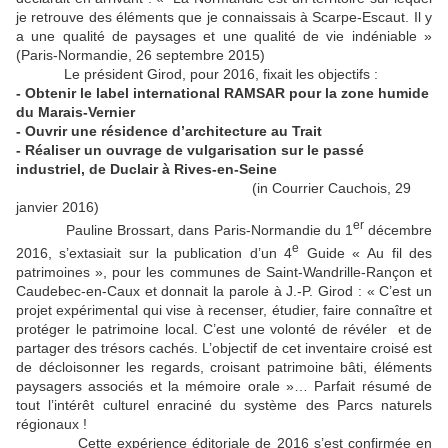
je retrouve des éléments que je connaissais à Scarpe-Escaut. Il y
a une qualité de paysages et une qualité de vie indéniable »
(Paris-Normandie, 26 septembre 2015)
Le président Girod, pour 2016, fixait les objectifs :
- Obtenir le label international RAMSAR pour la zone humide
du Marais-Vernier
- Ouvrir une résidence d’architecture au Trait
- Réaliser un ouvrage de vulgarisation sur le passé
industriel, de Duclair à Rives-en-Seine
(in Courrier Cauchois, 29
janvier 2016)
er
Pauline Brossart, dans Paris-Normandie du 1
décembre
e
2016, s’extasiait sur la publication d’un 4
Guide « Au fil des
patrimoines », pour les communes de Saint-Wandrille-Rançon et
Caudebec-en-Caux et donnait la parole à J.-P. Girod : « C’est un
projet expérimental qui vise à recenser, étudier, faire connaître et
protéger le patrimoine local. C’est une volonté de révéler et de
partager des trésors cachés. L’objectif de cet inventaire croisé est
de décloisonner les regards, croisant patrimoine bâti, éléments
paysagers associés et la mémoire orale »… Parfait résumé de
tout l’intérêt culturel enraciné du système des Parcs naturels
régionaux !
Cette expérience éditoriale de 2016 s’est confirmée en