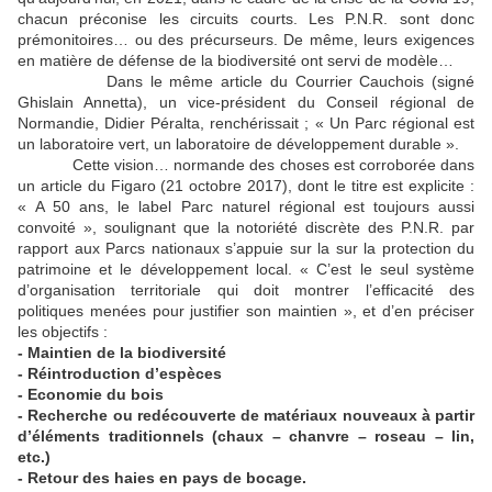
chacun préconise les circuits courts. Les P.N.R. sont donc
prémonitoires… ou des précurseurs. De même, leurs exigences
en matière de défense de la biodiversité ont servi de modèle…
Dans le même article du Courrier Cauchois (signé
Ghislain Annetta), un vice-président du Conseil régional de
Normandie, Didier Péralta, renchérissait ; « Un Parc régional est
un laboratoire vert, un laboratoire de développement durable ».
Cette vision… normande des choses est corroborée dans
un article du Figaro (21 octobre 2017), dont le titre est explicite :
« A 50 ans, le label Parc naturel régional est toujours aussi
convoité », soulignant que la notoriété discrète des P.N.R. par
rapport aux Parcs nationaux s’appuie sur la sur la protection du
patrimoine et le développement local. « C’est le seul système
d’organisation territoriale qui doit montrer l’efficacité des
politiques menées pour justifier son maintien », et d’en préciser
les objectifs :
- Maintien de la biodiversité
- Réintroduction d’espèces
- Economie du bois
- Recherche ou redécouverte de matériaux nouveaux à partir
d’éléments traditionnels (chaux – chanvre – roseau – lin,
etc.)
- Retour des haies en pays de bocage.