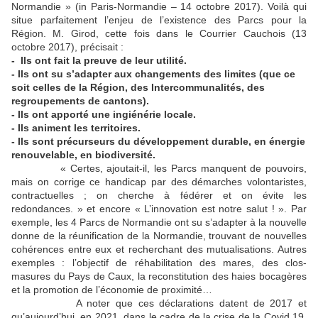
Normandie » (in Paris-Normandie – 14 octobre 2017). Voilà qui
situe parfaitement l’enjeu de l’existence des Parcs pour la
Région. M. Girod, cette fois dans le Courrier Cauchois (13
octobre 2017), précisait :
- Ils ont fait la preuve de leur utilité.
- Ils ont su s’adapter aux changements des limites (que ce
soit celles de la Région, des Intercommunalités, des
regroupements de cantons).
- Ils ont apporté une ingiénérie locale.
- Ils animent les territoires.
- Ils sont précurseurs du développement durable, en énergie
renouvelable, en biodiversité.
« Certes, ajoutait-il, les Parcs manquent de pouvoirs,
mais on corrige ce handicap par des démarches volontaristes,
contractuelles ; on cherche à fédérer et on évite les
redondances. » et encore « L’innovation est notre salut ! ». Par
exemple, les 4 Parcs de Normandie ont su s’adapter à la nouvelle
donne de la réunification de la Normandie, trouvant de nouvelles
cohérences entre eux et recherchant des mutualisations. Autres
exemples : l’objectif de réhabilitation des mares, des clos-
masures du Pays de Caux, la reconstitution des haies bocagères
et la promotion de l’économie de proximité…
A noter que ces déclarations datent de 2017 et
qu’aujourd’hui, en 2021, dans le cadre de la crise de la Covid 19,