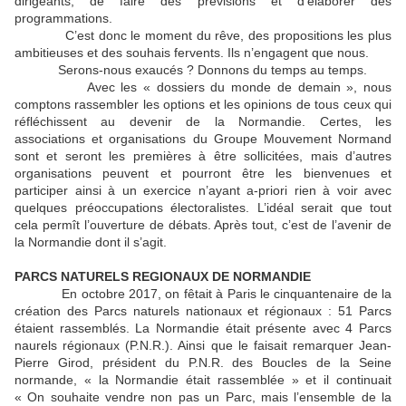
dirigeants, de faire des prévisions et d’élaborer des
programmations.
C’est donc le moment du rêve, des propositions les plus
ambitieuses et des souhais fervents. Ils n’engagent que nous.
Serons-nous exaucés ? Donnons du temps au temps.
Avec les « dossiers du monde de demain », nous
comptons rassembler les options et les opinions de tous ceux qui
réfléchissent au devenir de la Normandie. Certes, les
associations et organisations du Groupe Mouvement Normand
sont et seront les premières à être sollicitées, mais d’autres
organisations peuvent et pourront être les bienvenues et
participer ainsi à un exercice n’ayant a-priori rien à voir avec
quelques préoccupations électoralistes. L’idéal serait que tout
cela permît l’ouverture de débats. Après tout, c’est de l’avenir de
la Normandie dont il s’agit.
PARCS NATURELS REGIONAUX DE NORMANDIE
En octobre 2017, on fêtait à Paris le cinquantenaire de la
création des Parcs naturels nationaux et régionaux : 51 Parcs
étaient rassemblés. La Normandie était présente avec 4 Parcs
naurels régionaux (P.N.R.). Ainsi que le faisait remarquer Jean-
Pierre Girod, président du P.N.R. des Boucles de la Seine
normande, « la Normandie était rassemblée » et il continuait
« On souhaite vendre non pas un Parc, mais l’ensemble de la