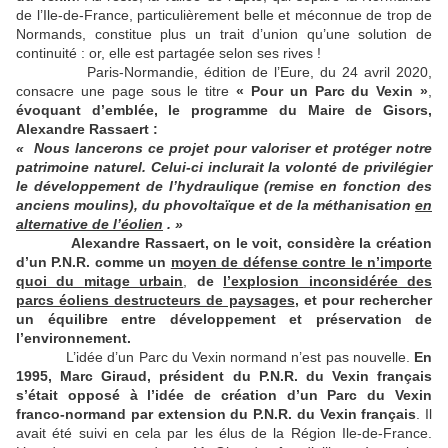
de l’Ile-de-France, particulièrement belle et méconnue de trop de
Normands, constitue plus un trait d’union qu’une solution de
continuité : or, elle est partagée selon ses rives !
Paris-Normandie, édition de l’Eure, du 24 avril 2020,
consacre une page sous le titre
« Pour un Parc du Vexin »
,
évoquant d’emblée, le programme du Maire de Gisors,
Alexandre Rassaert :
« Nous lancerons ce projet pour valoriser et protéger notre
patrimoine naturel. Celui-ci inclurait la volonté de privilégier
le développement de l’hydraulique (remise en fonction des
anciens moulins), du phovoltaïque et de la méthanisation
en
alternative de l’éolien
. »
Alexandre Rassaert, on le voit, considère la création
d’un P.N.R. comme un
moyen de défense contre le n’importe
quoi du mitage urbain
,
de
l’explosion inconsidérée des
parcs éoliens destructeurs de paysages
, et pour rechercher
un équilibre entre développement et préservation de
l’environnement.
L’idée d’un Parc du Vexin normand n’est pas nouvelle.
En
1995, Marc Giraud, président du P.N.R. du Vexin français
s’était opposé à l’idée de création d’un Parc du Vexin
franco-normand par extension du P.N.R. du Vexin français
. Il
avait été suivi en cela par les élus de la Région Ile-de-France.