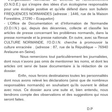
(O.N.D.E.) qui s’inspire des idées d’un écologisme responsable
pour une écologie positive et qu’elle défend dans son bulletin
FREQUENCES NORMANDES (adresse : 1446, rue de la Maison
Forestière, 27290 – Ecaquelon)
- L’Office de Documentation et d’Information de Normandie
(O.D.I.N.) qui, depuis des décennies, collecte et classifie les
articles de presse concernant les problèmes normands, dans la
presse normande et la presse nationale. En outre, avec sa Revue
CULTURE NORMANDE, l’O.D.I.N. cherche à promouvoir la
culture enracinée . (adresse : 87, rue de la République – 76940
Arelaune-en-Seine).
Nous remercions tout particulièrement les journalistes,
dont nous n’avons pas omis de mentionner les noms, et dont les
articles ont servi de base documentaire à la rédaction de ce
dossier.
Enfin, nous ferons destinataires toutes les personnalités
dont nous avons relevé les déclarations (ainsi que de nombreux
responsables normands) en souhaitant qu’ils ouvrent le débat
avec nous. Ce dossier aura une suite et, bien entendu, nous
tiendrons compte des observations et des suggestions qui nous
seront faites.
D.P