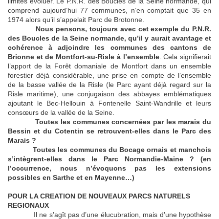
limites évoluer. Le P.N.R. des Boucles de la Seine normande, qui
comprend aujourd’hui 77 communes, n’en comptait que 35 en
1974 alors qu’il s’appelait Parc de Brotonne.
Nous pensons, toujours avec cet exemple du P.N.R.
des Boucles de la Seine normande, qu’il y aurait avantage et
cohérence à adjoindre les communes des cantons de
Brionne et de Montfort-su-Risle à l’ensemble
. Cela signifierait
l’apport de la Forêt domaniale de Montfort dans un ensemble
forestier déjà considérable, une prise en compte de l’ensemble
de la basse vallée de la Risle (le Parc ayant déjà regard sur la
Risle maritime), une conjugaison des abbayes emblématiques
ajoutant le Bec-Hellouin à Fontenelle Saint-Wandrille et leurs
consœurs de la vallée de la Seine.
Toutes les communes concernées par les marais du
Bessin et du Cotentin se retrouvent-elles dans le Parc des
Marais ?
Toutes les communes du Bocage ornais et manchois
s’intègrent-elles dans le Parc Normandie-Maine ? (en
l’occurrence, nous n’évoquons pas les extensions
possibles en Sarthe et en Mayenne…)
POUR LA CREATION DE NOUVEAUX PARCS NATURELS
REGIONAUX
Il ne s’agît pas d’une élucubration, mais d’une hypothèse