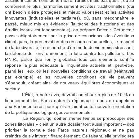
assaillent ces portions de territoire, rurales mais pas que…, où se
combinent le plus harmonieusement activités traditionnelles (qui
ont besoin d’être protégées et mieux valorisées) et les activités
innovantes (industrielles et tertiaires), où, sans méconnaître le
passé, mieux mis en évidence (la tâche des historiens et des
érudits locaux est fondamentale), on prépare l’avenir. Cet avenir
passe obligatoirement par la prise de conscience des évolutions
climatiques, la préservation des ressources naturelles, le respect
de la biodiversité, la recherche d’un mode de vie moins stressant,
la défense de l’environnement, la lutte contre les pollutions. Les
P.N.R., parce que l’on y globalise tous ces éléments sont la
réponse la plus adéquate à l’inquiétude actuelle et, peut-être,
parmi les lieux où les nouvelles conditions de travail (télétravail
par exemple) et les nouvelles conditions de vie peuvent
s’épanouir, créant ainsi de nouveaux équilibres économiques et
sociaux.
L’État, à notre avis, devrait contribuer à plus de 10 % au
financement des Parcs naturels régionaux : nous en appelons
aux Parlementaires pour qu’ils relaient cette nouvelle orientation
de la politique écologique gouvernementale.
La Région, qui doit en même temps se préoccuper des
zones littorales – c’est un autre dossier tout aussi important – doit
prioriser la formule des Parcs naturels régionaux et ne pas
craindre de s’y investir financièrement. Ce faisant, elle privilégiera