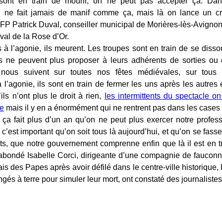
ont en train de mourir, on ne peut pas accepter ça. Dans 
on ne fait jamais de manif comme ça, mais là on lance un cr
AFP Patrick Duval, conseiller municipal de Morières-lès-Avignon
val de la Rose d’Or.
us à l’agonie, ils meurent. Les troupes sont en train de se dis
s ne peuvent plus proposer à leurs adhérents de sorties ou d
 nous suivent sur toutes nos fêtes médiévales, sur tous
à l’agonie, ils sont en train de fermer les uns après les autres
ils n’ont plus le droit à rien,
les intermittents du spectacle o
e
mais il y en a énormément qui ne rentrent pas dans les cases »,
 ça fait plus d’un an qu’on ne peut plus exercer notre profes
 c’est important qu’on soit tous là aujourd’hui, et qu’on se fas
, que notre gouvernement comprenne enfin que là il est en tr
a abondé Isabelle Corci, dirigeante d’une compagnie de fauconni
is des Papes après avoir défilé dans le centre-ville historique,
ngés à terre pour simuler leur mort, ont constaté des journalistes