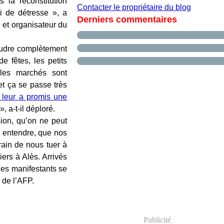
la reconstitution
Contacter le propriétaire du blog
i de détresse », a
Derniers commentaires
 et organisateur du
soudre complètement
e fêtes, les petits
 les marchés sont
 et ça se passe très
n leur a promis une
 a-t-il déploré.
sion, qu’on ne peut
se entendre, que nos
ain de nous tuer à
ers à Alès. Arrivés
 les manifestants se
 de l’AFP.
Publicité