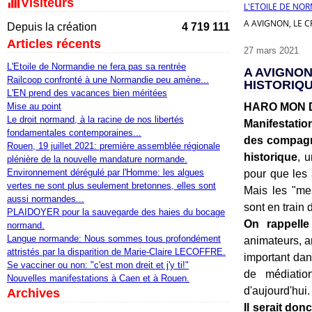
Visiteurs
L'ETOILE DE NO
A AVIGNON, LE C
Depuis la création
4 719 111
Articles récents
27 mars 2021
L'Etoile de Normandie ne fera pas sa rentrée
A AVIGNON
Railcoop confronté à une Normandie peu amène...
HISTORIQU
L'EN prend des vacances bien méritées
Mise au point
HARO MON D
Le droit normand, à la racine de nos libertés
Manifestatio
fondamentales contemporaines...
des compagni
Rouen, 19 juillet 2021: première assemblée régionale
historique
, u
plénière de la nouvelle mandature normande.
Environnement dérégulé par l'Homme: les algues
pour que les 
vertes ne sont plus seulement bretonnes, elles sont
Mais les "me
aussi normandes...
sont en train 
PLAIDOYER pour la sauvegarde des haies du bocage
On rappelle
normand.
Langue normande: Nous sommes tous profondément
animateurs, a
attristés par la disparition de Marie-Claire LECOFFRE.
important dan
Se vacciner ou non: "c'est mon dreit et j'y ti!"
de médiatio
Nouvelles manifestations à Caen et à Rouen.
d'aujourd'hui.
Archives
Il serait do