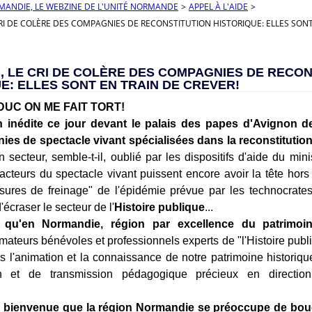
RMANDIE, LE WEBZINE DE L'UNITÉ NORMANDE
>
APPEL À L'AIDE
>
RI DE COLÈRE DES COMPAGNIES DE RECONSTITUTION HISTORIQUE: ELLES SONT
, LE CRI DE COLÈRE DES COMPAGNIES DE RECON
E: ELLES SONT EN TRAIN DE CREVER!
UC ON ME FAIT TORT!
n inédite ce jour devant le palais des papes d'Avignon d
es de spectacle vivant spécialisées dans la reconstitutio
n secteur, semble-t-il, oublié par les dispositifs d'aide du min
acteurs du spectacle vivant puissent encore avoir la tête hors
sures de freinage" de l'épidémie prévue par les technocrat
d'écraser le secteur de l'
Histoire publique
...
 qu'en Normandie, région par excellence du patrimoin
mateurs bénévoles et professionnels experts de "l'Histoire publi
s l'animation et la connaissance de notre patrimoine historiqu
n et de transmission pédagogique précieux en direction
nc bienvenue que la région Normandie se préoccupe de bou