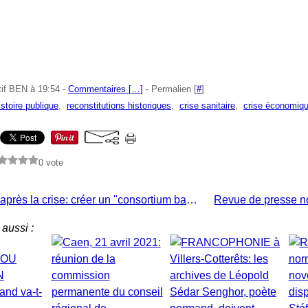
tif BEN à 19:54 -
Commentaires [
…
]
- Permalien [
#
]
istoire publique
,
reconstitutions historiques
,
crise sanitaire
,
crise économiq
0 vote
Pendant et après la crise: créer un "consortium bancaire normand".
aussi :