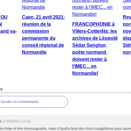
 OU
Caen, 21 avril 2021:
Rev
N
réunion de la
FRANCOPHONIE à
nor
and va-
commission
Villers-Cotterêts: les
nov
permanente du
archives de Léopold
dis
conseil régional de
Sédar Senghor,
Sté
Normandie
poète normand,
nor
doivent rester à
l'IMEC... en
Normandie!
es
Ajouter un commentaire
n
27/03/2021 21:44
très triste et très dommageable, mais il faudra faire des choix budgétaires pour sauv