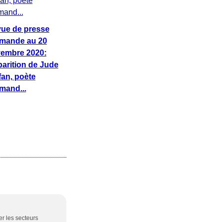
ue de presse
mande au 20
embre 2020:
parition de Jude
fan, poète
mand...
er les secteurs