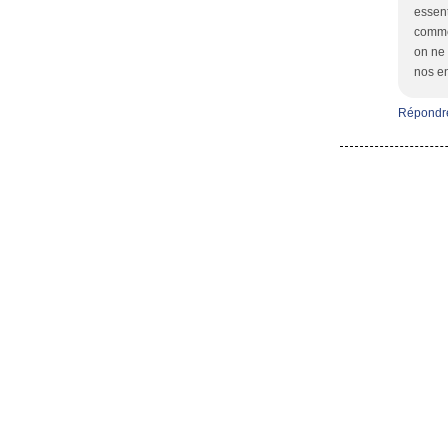
essent
comme 
on ne 
nos en
Répondr