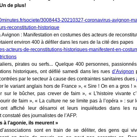
. Un de plus!
0minutes.fr/societe/3008443-20210327-coronavirus-avignon-man
rs-reconstitution-historique
 Avignon : Manifestation en costumes des acteurs de reconstitut
 étaient environ 400 à défiler dans les rues de la cité des papes
aliers, pirates ou serfs... Quelque 400 personnes, passionné
utions historiques, ont défilé samedi dans les rues
d’Avignon
p
ncontrées par le secteur à cause des contraintes sanitaires dues
r le variant anglais hors de France », « Sire ! On en a gros ! »,
 sur le bûcher, pas crever de faim », « L’histoire vivante c
urir de faim », « La culture ne se limite pas à l’opéra » : sur 
 ont affiché leur désarroi et leurs inquiétudes dans les ru
 constaté des journalistes de l’AFP.
us à l’agonie, ils meurent »
’associations sont en train de se déliter, des gens qui vi