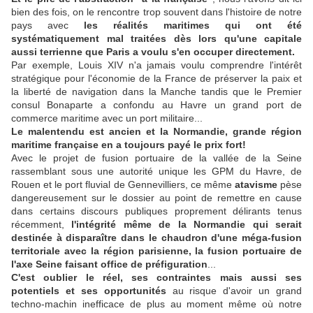
bien des fois, on le rencontre trop souvent dans l'histoire de notre
pays avec
les réalités maritimes qui ont été
systématiquement mal traitées dès lors qu'une capitale
aussi terrienne que Paris a voulu s'en occuper directement.
Par exemple, Louis XIV n'a jamais voulu comprendre l'intérêt
stratégique pour l'économie de la France de préserver la paix et
la liberté de navigation dans la Manche tandis que le Premier
consul Bonaparte a confondu au Havre un grand port de
commerce maritime avec un port militaire...
Le malentendu est ancien et la Normandie, grande région
maritime française en a toujours payé le prix fort!
Avec le projet de fusion portuaire de la vallée de la Seine
rassemblant sous une autorité unique les GPM du Havre, de
Rouen et le port fluvial de Gennevilliers, ce même
atavisme
pèse
dangereusement sur le dossier au point de remettre en cause
dans certains discours publiques proprement délirants tenus
récemment,
l'intégrité même de la Normandie qui serait
destinée à disparaître dans le chaudron d'une méga-fusion
territoriale avec la région parisienne, la fusion portuaire de
l'axe Seine faisant office de préfiguration
...
C'est oublier le réel, ses contraintes mais aussi ses
potentiels et ses opportunités
au risque d'avoir un grand
techno-machin inefficace de plus au moment même où notre