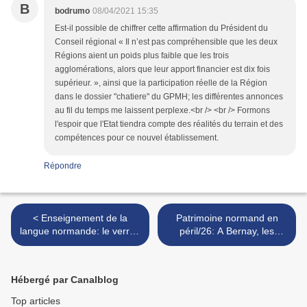
B
bodrumo
08/04/2021 15:35
Est-il possible de chiffrer cette affirmation du Président du
Conseil régional « Il n’est pas compréhensible que les deux
Régions aient un poids plus faible que les trois
agglomérations, alors que leur apport financier est dix fois
supérieur. », ainsi que la participation réelle de la Région
dans le dossier "chatiere" du GPMH; les différentes annonces
au fil du temps me laissent perplexe.<br /> <br /> Formons
l'espoir que l'Etat tiendra compte des réalités du terrain et des
compétences pour ce nouvel établissement.
Répondre
< Enseignement de la
Patrimoine normand en
langue normande: le verrou
péril/26: A Bernay, les
jacobin de l'Education
façades historiques sont
Nationale va-t-il sauter?
défigurées par le
numérique! >
Hébergé par Canalblog
Top articles