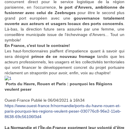
concurrent direct pour le service logistique de la région
parisienne, en l'occurrence,
le port d'Anvers, ambitionne de
fusionner avec celui de Zeebruges
pour être le second plus
grand port européen avec une
gouvernance totalement
ouverte aux acteurs et usagers locaux des ports concernés
.
Là-bas, la direction future sera assurée par une femme, une
conseillère municipale issue de l'échevinage d'Anvers... Tout un
symbole!
En France, c'est tout le contraire!
Les haut-fonctionnaires piaffent d'impatience quant à savoir qui
sera désigné
prince de ce nouveau fromage
tandis que les
acteurs professionnels, les usagers et les collectivités territoriales
qui vont financer le développement concret du projet portuaire
réclament un strapontin pour avoir, enfin, voix au chapitre!
Ports du Havre, Rouen et Paris : pourquoi les Régions
veulent peser
Ouest-France Publié le 06/04/2021 à 16h34
https://www.ouest-france.fr/normandie/ports-du-havre-rouen-et-
paris-pourquoi-les-regions-veulent-peser-030776c8-96e2-11eb-
8638-69c56106f3d4
La Normandie et l’Île-de-France expriment leur volonté d’être