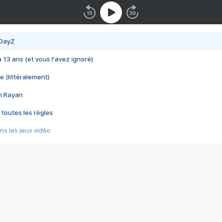
 DayZ
 a 13 ans (et vous l'avez ignoré)
e (littéralement)
im Rayan
 toutes les règles
s les jeux vidéo
us choquant de Rockstar ? - Le scandale BULLY
e plus moche de Steam
du RÊVE tourne au CAUCHEMAR
pendant 8 heures
it… à tort