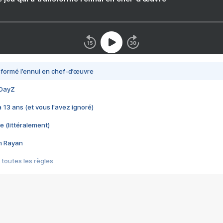
nsformé l’ennui en chef-d’œuvre
 DayZ
 a 13 ans (et vous l'avez ignoré)
e (littéralement)
im Rayan
 toutes les règles
s les jeux vidéo
us choquant de Rockstar ? - Le scandale BULLY
e plus moche de Steam