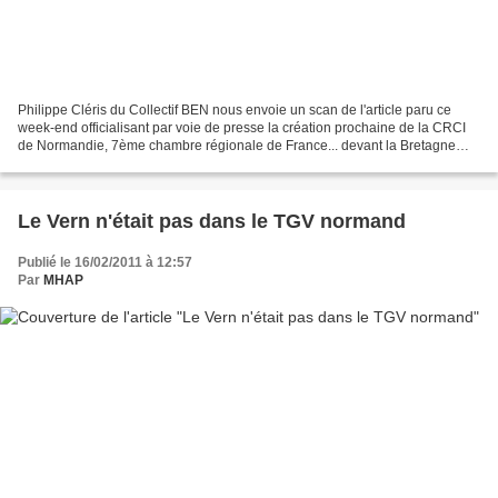
Philippe Cléris du Collectif BEN nous envoie un scan de l'article paru ce
week-end officialisant par voie de presse la création prochaine de la CRCI
de Normandie, 7ème chambre régionale de France... devant la Bretagne
croit bon de préciser la journaliste...
Le Vern n'était pas dans le TGV normand
Publié le 16/02/2011 à 12:57
Par
MHAP