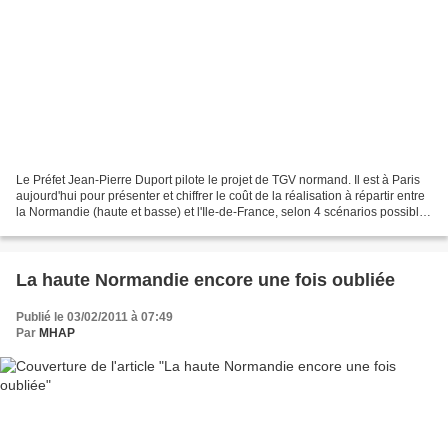
Le Préfet Jean-Pierre Duport pilote le projet de TGV normand. Il est à Paris
aujourd'hui pour présenter et chiffrer le coût de la réalisation à répartir entre
la Normandie (haute et basse) et l'Ile-de-France, selon 4 scénarios possibles
que vous pouvez...
La haute Normandie encore une fois oubliée
Publié le 03/02/2011 à 07:49
Par
MHAP