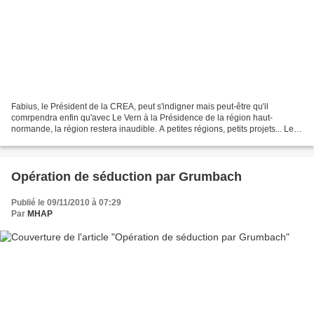
Fabius, le Président de la CREA, peut s'indigner mais peut-être qu'il
comrpendra enfin qu'avec Le Vern à la Présidence de la région haut-
normande, la région restera inaudible. A petites régions, petits projets... Le
Vern n'est pas Normand et il n'aime...
Opération de séduction par Grumbach
Publié le 09/11/2010 à 07:29
Par
MHAP