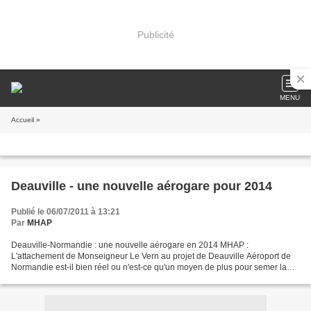
Publicité
MENU
Accueil
»
Deauville - une nouvelle aérogare pour 2014
Publié le 06/07/2011 à 13:21
Par
MHAP
Deauville-Normandie : une nouvelle aérogare en 2014 MHAP :
L'attachement de Monseigneur Le Vern au projet de Deauville Aéroport de
Normandie est-il bien réel ou n'est-ce qu'un moyen de plus pour semer la
zizanie entre les partisans des aéroports de Caen...