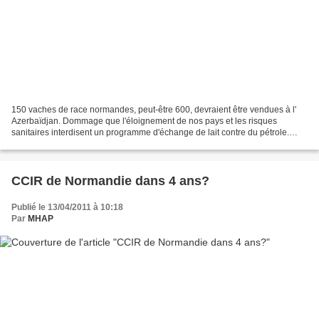
150 vaches de race normandes, peut-être 600, devraient être vendues à l'
Azerbaïdjan. Dommage que l'éloignement de nos pays et les risques
sanitaires interdisent un programme d'échange de lait contre du pétrole.
Pour découvrir l'article de Ouest-France...
CCIR de Normandie dans 4 ans?
Publié le 13/04/2011 à 10:18
Par
MHAP