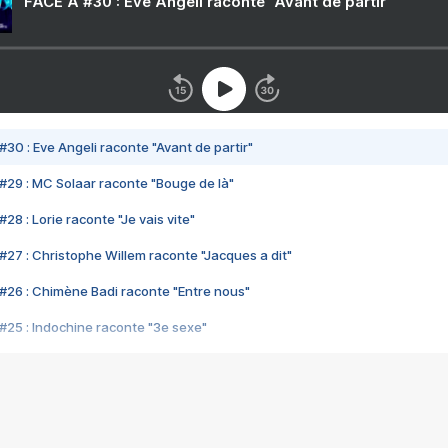
FACE A #30 : Eve Angeli raconte "Avant de partir"
#30 : Eve Angeli raconte "Avant de partir"
#29 : MC Solaar raconte "Bouge de là"
28 : Lorie raconte "Je vais vite"
#27 : Christophe Willem raconte "Jacques a dit"
#26 : Chimène Badi raconte "Entre nous"
#25 : Indochine raconte "3e sexe"
#24 : Zaho raconte "C'est chelou"
#23 : Patrick Bruel raconte "Au café des délices"
#22 : Kyo raconte "Le chemin"