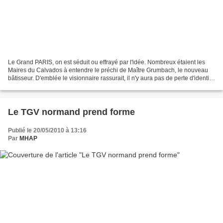
Le Grand PARIS, on est séduit ou effrayé par l'idée. Nombreux étaient les
Maires du Calvados à entendre le préchi de Maître Grumbach, le nouveau
bâtisseur. D'emblée le visionnaire rassurait, il n'y aura pas de perte d'identité
ni de confusion... Le Préfet...
Le TGV normand prend forme
Publié le 20/05/2010 à 13:16
Par
MHAP