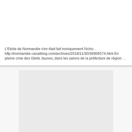
L'Etoile de Normandie s'en était fait ironiquement l'écho...
http://normandie.canalblog.com/archives/2018/11/30/36906574.html En
pleine crise des Gilets Jaunes, dans les salons de la préfecture de région à
Rouen était organisée, le 5 décembre dernier,...