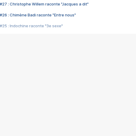
#27 : Christophe Willem raconte "Jacques a dit"
#26 : Chimène Badi raconte "Entre nous"
#25 : Indochine raconte "3e sexe"
#24 : Zaho raconte "C'est chelou"
#23 : Patrick Bruel raconte "Au café des délices"
#22 : Kyo raconte "Le chemin"
#21 : Nolwenn Leroy raconte "Cassé"
#20 : Patrick Hernandez raconte "Born to be alive"
#19 : Lorie raconte "Près de moi"
#18 : Michael Jones raconte "A nos actes manqués" (avec Jean-Jacque
#17 : Khaled raconte "Aïcha"
#16 : Corneille raconte "Parce qu'on vient de loin"
#15 : Indochine raconte "L'aventurier"