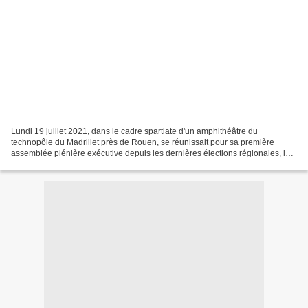
Lundi 19 juillet 2021, dans le cadre spartiate d'un amphithéâtre du
technopôle du Madrillet près de Rouen, se réunissait pour sa première
assemblée plénière exécutive depuis les dernières élections régionales, le
conseil régional de Normandie présidé...