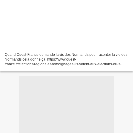
Quand Ouest-France demande l'avis des Normands pour raconter la vie des
Normands cela donne ça: https://www.ouest-
france.fr/elections/regionales/temoignages-ils-votent-aux-elections-ou-s-
abstiennent-la-vie-des-normands-7cc6da84-d4fa-11eb-8ba8-
8a08e843d49f...