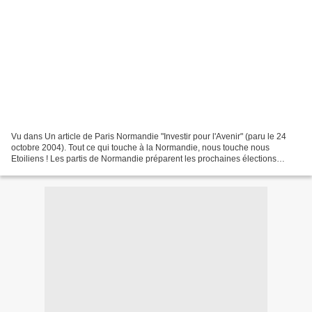
Vu dans Un article de Paris Normandie "Investir pour l'Avenir" (paru le 24
octobre 2004). Tout ce qui touche à la Normandie, nous touche nous
Etoiliens ! Les partis de Normandie préparent les prochaines élections
régionales. Les "Nouveau Centre" (un parti...