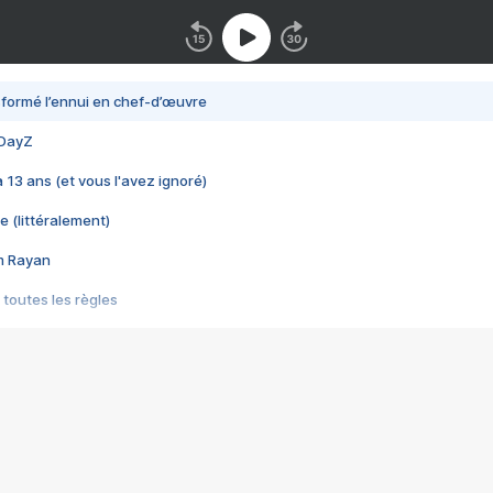
nsformé l’ennui en chef-d’œuvre
 DayZ
 a 13 ans (et vous l'avez ignoré)
e (littéralement)
im Rayan
 toutes les règles
s les jeux vidéo
us choquant de Rockstar ? - Le scandale BULLY
e plus moche de Steam
du RÊVE tourne au CAUCHEMAR