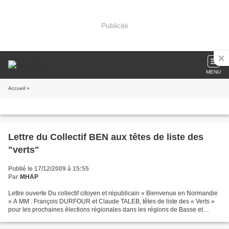
Publicité
MENU
Accueil
»
Lettre du Collectif BEN aux têtes de liste des
"verts"
Publié le 17/12/2009 à 15:55
Par
MHAP
Lettre ouverte Du collectif citoyen et républicain « Bienvenue en Normandie
» A MM . François DURFOUR et Claude TALEB, têtes de liste des « Verts »
pour les prochaines élections régionales dans les régions de Basse et
Haute Normandie Objet : Mettre en...