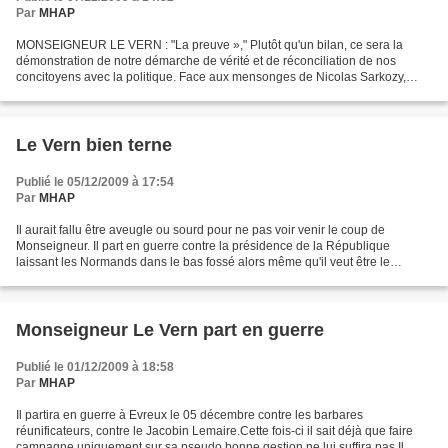
Par
MHAP
MONSEIGNEUR LE VERN : "La preuve »," Plutôt qu'un bilan, ce sera la
démonstration de notre démarche de vérité et de réconciliation de nos
concitoyens avec la politique. Face aux mensonges de Nicolas Sarkozy,
nous prouverons que nous avons tenu parole...
Le Vern bien terne
Publié le 05/12/2009 à 17:54
Par
MHAP
Il aurait fallu être aveugle ou sourd pour ne pas voir venir le coup de
Monseigneur. Il part en guerre contre la présidence de la République
laissant les Normands dans le bas fossé alors même qu'il veut être le
chantre de la réconciliation des Normands...
Monseigneur Le Vern part en guerre
Publié le 01/12/2009 à 18:58
Par
MHAP
Il partira en guerre à Evreux le 05 décembre contre les barbares
réunificateurs, contre le Jacobin Lemaire.Cette fois-ci il sait déjà que faire
campagne uniquement sur sa pseudo bonne gestion ne lui suffira pas.Il