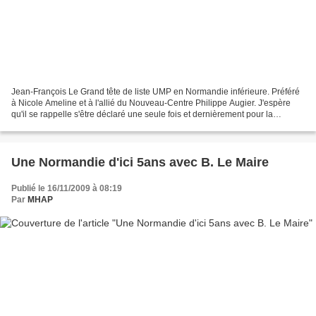
Jean-François Le Grand tête de liste UMP en Normandie inférieure. Préféré
à Nicole Ameline et à l'allié du Nouveau-Centre Philippe Augier. J'espère
qu'il se rappelle s'être déclaré une seule fois et dernièrement pour la
réunification de la Normandie......
Une Normandie d'ici 5ans avec B. Le Maire
Publié le 16/11/2009 à 08:19
Par
MHAP