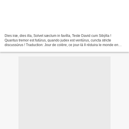
Dies iræ, dies illa, Solvet sæclum in favílla, Teste David cum Sibýlla !
Quantus tremor est futúrus, quando judex est ventúrus, cuncta stricte
discussúrus ! Traduction: Jour de colère, ce jour-là Il réduira le monde en
cendres, David l’atteste, et la...