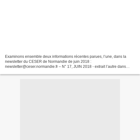
Examinons ensemble deux informations récentes parues, l’une, dans la
newsletter du CESER de Normandie de juin 2018 :
newsletter@ceser.normandie.fr – N° 17, JUIN 2018 - extrait l’autre dans
Paris-Normandie du 8 juin 2018 : Ainsi donc, Monsieur le président...