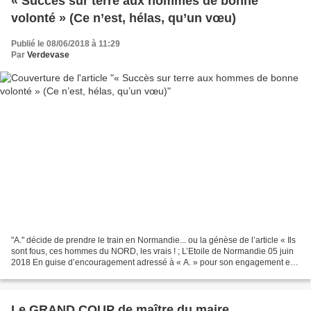
« Succès sur terre aux hommes de bonne
volonté » (Ce n’est, hélas, qu’un vœu)
Publié le 08/06/2018 à 11:29
Par
Verdevase
"A." décide de prendre le train en Normandie... ou la génèse de l’article « Ils
sont fous, ces hommes du NORD, les vrais ! ; L’Etoile de Normandie 05 juin
2018 En guise d’encouragement adressé à « A. » pour son engagement en
faveur de l’amélioration des...
Le GRAND COUP de maître du maire