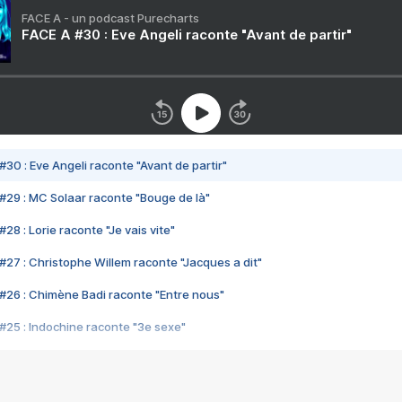
FACE A - un podcast Purecharts
FACE A #30 : Eve Angeli raconte "Avant de partir"
#30 : Eve Angeli raconte "Avant de partir"
#29 : MC Solaar raconte "Bouge de là"
28 : Lorie raconte "Je vais vite"
#27 : Christophe Willem raconte "Jacques a dit"
#26 : Chimène Badi raconte "Entre nous"
#25 : Indochine raconte "3e sexe"
#24 : Zaho raconte "C'est chelou"
#23 : Patrick Bruel raconte "Au café des délices"