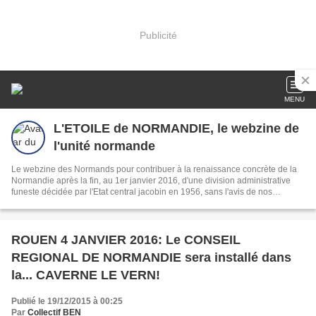
Publicité
MENU
L'ETOILE de NORMANDIE, le webzine de
l'unité normande
Le webzine des Normands pour contribuer à la renaissance concrète de la
Normandie après la fin, au 1er janvier 2016, d'une division administrative
funeste décidée par l'Etat central jacobin en 1956, sans l'avis de nos
concitoyens!
ROUEN 4 JANVIER 2016: Le CONSEIL
REGIONAL DE NORMANDIE sera installé dans
la... CAVERNE LE VERN!
Publié le 19/12/2015 à 00:25
Par
Collectif BEN