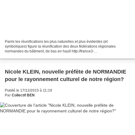
Parmi les réunifications les plus naturelles et plus évidentes (et
symboliques) figure la réunification des deux fédérations régionales
normandes du bâtiment, de bas en haut! http://france3-
regions.francetvinfo.fr/haute-normandie/seine-maritime/normandie-la-
federation-du-batiment-fait-aussi-sa-reunification-885555.html...
Nicole KLEIN, nouvelle préfète de NORMANDIE
pour le rayonnement culturel de notre région?
Publié le 17/12/2015 à 11:19
Par
Collectif BEN