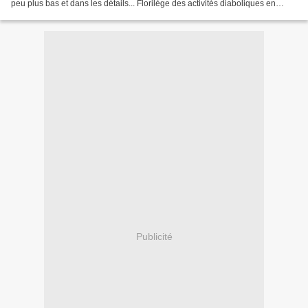
peu plus bas et dans les détails... Florilège des activités diaboliques en
cours: le diable, au Mont St...
Publicité