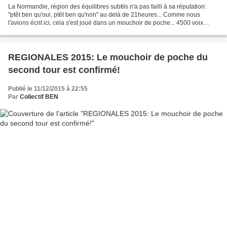
La Normandie, région des équilibres subtils n'a pas failli à sa réputation:
"ptêt ben qu'oui, ptêt ben qu'non" au delà de 21heures... Comme nous
l'avions écrit ici, cela s'est joué dans un mouchoir de poche... 4500 voix
seulement, séparent la liste arrivée...
REGIONALES 2015: Le mouchoir de poche du
second tour est confirmé!
Publié le 11/12/2015 à 22:55
Par
Collectif BEN