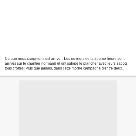
Ce que nous craignions est arrivé... Les ouvriers de la 25ème heure sont
arrivés sur le chantier normand et ont salopé le plancher avec leurs sabots
tous crottés! Plus que jamais, dans cette morne campagne d'entre deux
tours, la Normandie, les sujets...