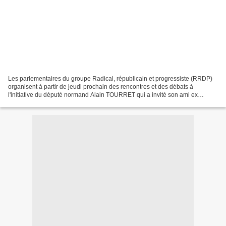
Les parlementaires du groupe Radical, républicain et progressiste (RRDP)
organisent à partir de jeudi prochain des rencontres et des débats à
l'initiative du député normand Alain TOURRET qui a invité son ami ex
cherbourgeois ministre de l'Intérieur Bernard...