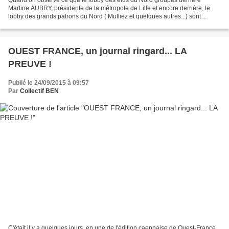
Quand on observe ce que le lobby des élus du Nord groupés derrière
Martine AUBRY, présidente de la métropole de Lille et encore derrière, le
lobby des grands patrons du Nord ( Mulliez et quelques autres...) sont
capables d'obtenir auprès du gouvernement...
OUEST FRANCE, un journal ringard... LA
PREUVE !
Publié le 24/09/2015 à 09:57
Par
Collectif BEN
C'était il y a quelques jours, en une de l'édition caennaise de Ouest-France...