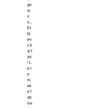
gn
io
n
s...
Et
bi
en
c'e
st f
ait
! L
e r
e
m
ak
e f
ab
ius