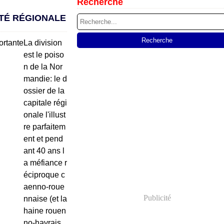
Recherche
ITÉ RÉGIONALE
La division
est le poiso
n de la Nor
mandie: le d
ossier de la
capitale régi
onale l'illust
re parfaitem
ent et pend
ant 40 ans l
a méfiance r
éciproque c
aenno-roue
Publicité
nnaise (et la
haine rouen
no-havrais