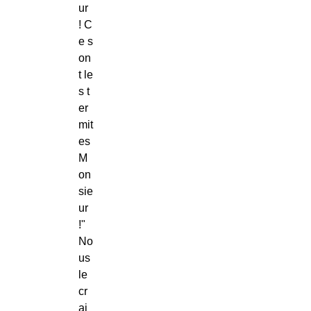
ur
! C
e s
on
t le
s t
er
mit
es
M
on
sie
ur
!"
No
us
le
cr
ai