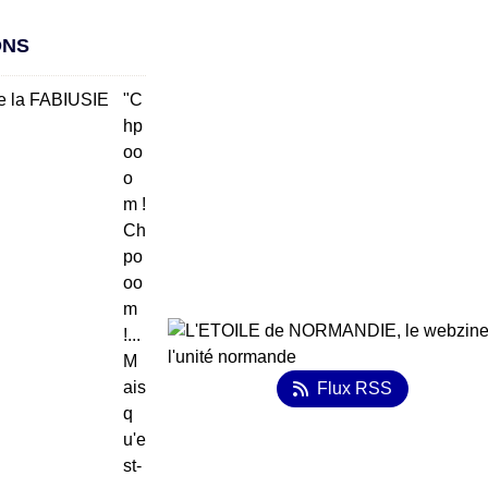
ONS
"C
hp
oo
o
m !
Ch
po
oo
m
!...
M
ais
Flux RSS
q
u'e
st-