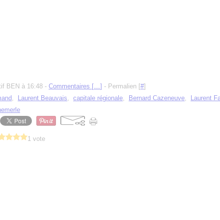
tif BEN à 16:48 -
Commentaires [
…
]
- Permalien [
#
]
mand
,
Laurent Beauvais
,
capitale régionale
,
Bernard Cazeneuve
,
Laurent F
hemerle
1 vote