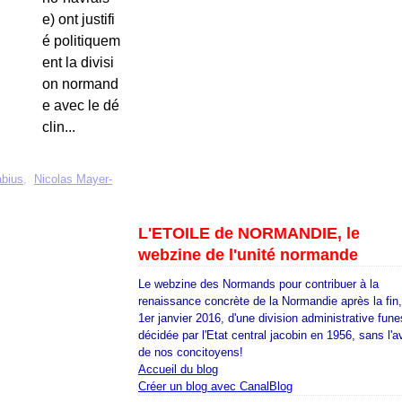
e) ont justifi
é politiquem
ent la divisi
on normand
e avec le dé
clin...
abius
,
Nicolas Mayer-
L'ETOILE de NORMANDIE, le
webzine de l'unité normande
Le webzine des Normands pour contribuer à la
renaissance concrète de la Normandie après la fin
1er janvier 2016, d'une division administrative fune
décidée par l'Etat central jacobin en 1956, sans l'a
de nos concitoyens!
Accueil du blog
Créer un blog avec CanalBlog