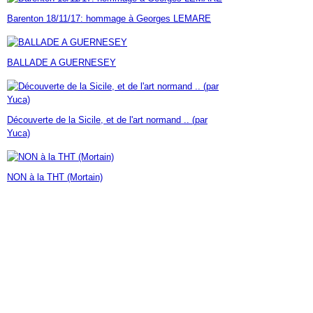
Janvier
Février
Mars
Avril
Mai
(7)
(42)
(16)
(23)
(30)
Barenton 18/11/17: hommage à Georges LEMARE
Janvier
Février
Mars
Avril
(14)
(60)
(9)
(7)
Janvier
Février
Mars
(17)
(24)
(18)
Janvier
Février
(46)
(23)
BALLADE A GUERNESEY
Janvier
(35)
Découverte de la Sicile, et de l'art normand .. (par
Yuca)
NON à la THT (Mortain)