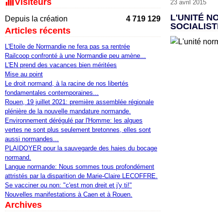
Visiteurs
23 avril 2015
L'UNITÉ N
Depuis la création
4 719 129
SOCIALIS
Articles récents
L'Etoile de Normandie ne fera pas sa rentrée
Railcoop confronté à une Normandie peu amène...
L'EN prend des vacances bien méritées
Mise au point
Le droit normand, à la racine de nos libertés
fondamentales contemporaines...
Rouen, 19 juillet 2021: première assemblée régionale
plénière de la nouvelle mandature normande.
Environnement dérégulé par l'Homme: les algues
vertes ne sont plus seulement bretonnes, elles sont
aussi normandes...
PLAIDOYER pour la sauvegarde des haies du bocage
normand.
Langue normande: Nous sommes tous profondément
attristés par la disparition de Marie-Claire LECOFFRE.
Se vacciner ou non: "c'est mon dreit et j'y ti!"
Nouvelles manifestations à Caen et à Rouen.
Archives