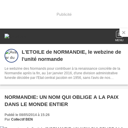
Publicité
MENU
L'ETOILE de NORMANDIE, le webzine de
l'unité normande
Le webzine des Normands pour contribuer à la renaissance concrète de la
Normandie après la fin, au 1er janvier 2016, d'une division administrative
funeste décidée par l'Etat central jacobin en 1956, sans l'avis de nos
concitoyens!
NORMANDIE: UN NOM QUI OBLIGE A LA PAIX
DANS LE MONDE ENTIER
Publié le 08/05/2014 à 15:26
Par
Collectif BEN