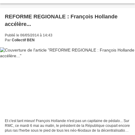
a été choisi comme base d'action...
REFORME REGIONALE : François Hollande
accélère...
Publié le 06/05/2014 à 14:43
Par
Collectif BEN
Et c'est tant mieux! François Hollande n'est pas un capitaine de pédalo... Sur
RMC, ce mardi 6 mai au matin, le président de la République coupait encore
plus ras l'herbe sous le pied de tous les néo-féodaux de la décentralisation: