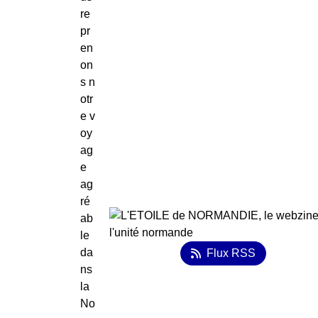
re
pr
en
on
s n
otr
e v
oy
ag
e
ag
ré
ab
le
da
Flux RSS
ns
la
No