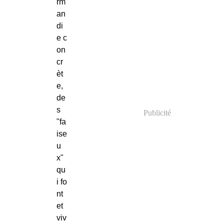
rm
an
di
e c
on
cr
èt
e,
de
s
Publicité
"fa
ise
u
x"
qu
i fo
nt
et
viv