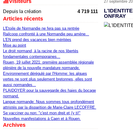
Visiteurs
27 septembre 20
L'IDENTIT
Depuis la création
4 719 111
ONFRAY
Articles récents
L'Etoile de Normandie ne fera pas sa rentrée
Railcoop confronté à une Normandie peu amène...
L'EN prend des vacances bien méritées
Mise au point
Le droit normand, à la racine de nos libertés
fondamentales contemporaines...
Rouen, 19 juillet 2021: première assemblée régionale
plénière de la nouvelle mandature normande.
Environnement dérégulé par l'Homme: les algues
vertes ne sont plus seulement bretonnes, elles sont
aussi normandes...
PLAIDOYER pour la sauvegarde des haies du bocage
normand.
Langue normande: Nous sommes tous profondément
attristés par la disparition de Marie-Claire LECOFFRE.
Se vacciner ou non: "c'est mon dreit et j'y ti!"
Nouvelles manifestations à Caen et à Rouen.
Archives