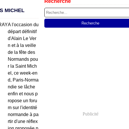
Recherche
ÈS MICHEL
A l'occasion du
départ définitif
d'Alain Le Ver
n et à la veille
de la fête des
Normands pou
r la Saint Mich
el, ce week-en
d, Paris-Norma
ndie se lâche
enfin et nous p
ropose un foru
m sur l'identité
Publicité
normande à pa
rtir d'une réflex
ion proposée p