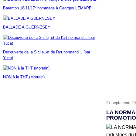
Janvier
Février
Mars
Avril
Mai
(7)
(42)
(16)
(23)
(30)
Barenton 18/11/17: hommage à Georges LEMARE
Janvier
Février
Mars
Avril
(14)
(60)
(9)
(7)
Janvier
Février
Mars
(17)
(24)
(18)
Janvier
Février
(46)
(23)
BALLADE A GUERNESEY
Janvier
(35)
Découverte de la Sicile, et de l'art normand .. (par
Yuca)
NON à la THT (Mortain)
27 septembre 20
LA NORMAN
PROMOTIO