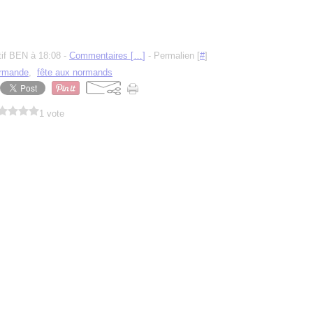
tif BEN à 18:08 -
Commentaires [
…
]
- Permalien [
#
]
ormande
,
fête aux normands
1 vote