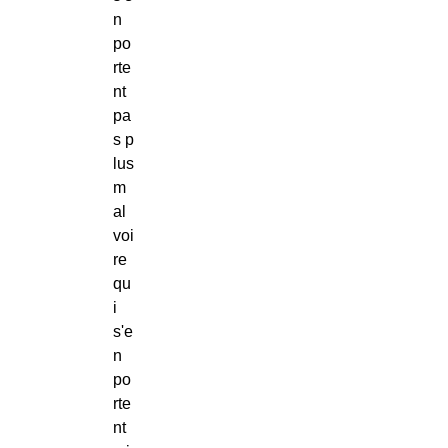
n
po
rte
nt
pa
s p
lus
m
al
voi
re
qu
i
s'e
n
po
rte
nt