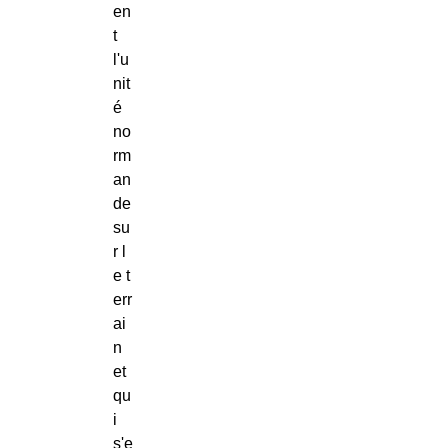
en
t
l'u
nit
é
no
rm
an
de
su
r l
e t
err
ai
n
et
qu
i
s'e