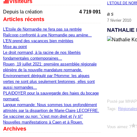
Visiteurs
L'ETOILE DE NO
Depuis la création
4 719 091
a s
Articles récents
7 février 2010
L'Etoile de Normandie ne fera pas sa rentrée
NATHALIE 
Railcoop confronté à une Normandie peu amène...
L'EN prend des vacances bien méritées
Mise au point
Le droit normand, à la racine de nos libertés
fondamentales contemporaines...
Rouen, 19 juillet 2021: première assemblée régionale
plénière de la nouvelle mandature normande.
Environnement dérégulé par l'Homme: les algues
vertes ne sont plus seulement bretonnes, elles sont
aussi normandes...
PLAIDOYER pour la sauvegarde des haies du bocage
normand.
Posté par MHAP
Langue normande: Nous sommes tous profondément
Tags:
Régionale
attristés par la disparition de Marie-Claire LECOFFRE.
Se vacciner ou non: "c'est mon dreit et j'y ti!"
Nouvelles manifestations à Caen et à Rouen.
Vous aimez ?
Archives