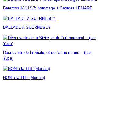
Janvier
Février
Mars
Avril
Mai
(7)
(42)
(16)
(23)
(30)
Barenton 18/11/17: hommage à Georges LEMARE
Janvier
Février
Mars
Avril
(14)
(60)
(9)
(7)
Janvier
Février
Mars
(17)
(24)
(18)
Janvier
Février
(46)
(23)
BALLADE A GUERNESEY
Janvier
(35)
Découverte de la Sicile, et de l'art normand .. (par
Yuca)
NON à la THT (Mortain)