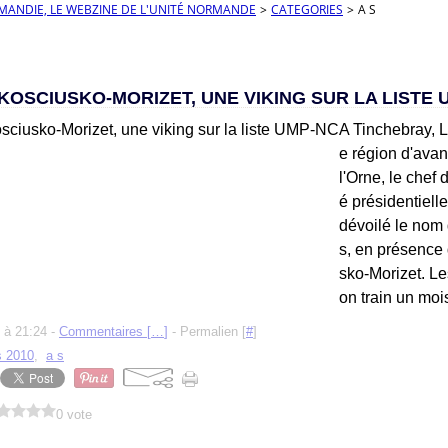
RMANDIE, LE WEBZINE DE L'UNITÉ NORMANDE
>
CATEGORIES
>
A S
KOSCIUSKO-MORIZET, UNE VIKING SUR LA LISTE 
A Tinchebray, 
e région d'ava
l'Orne, le chef d
é présidentiell
dévoilé le nom 
s, en présence
sko-Morizet. Le
on train un mois
 à 21:24 -
Commentaires [
…
]
- Permalien [
#
]
s 2010
,
a s
0 vote