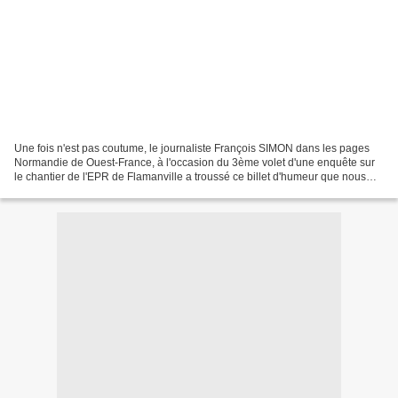
Une fois n'est pas coutume, le journaliste François SIMON dans les pages
Normandie de Ouest-France, à l'occasion du 3ème volet d'une enquête sur
le chantier de l'EPR de Flamanville a troussé ce billet d'humeur que nous
aurions pu faire nôtre: L'usine...