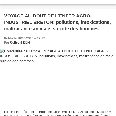
Bretagne et le Cotentin";...
VOYAGE AU BOUT DE L'ENFER AGRO-
INDUSTRIEL BRETON: pollutions, intoxications,
maltraitance animale, suicide des hommes
Publié le 10/06/2016 à 17:17
Par
Collectif BEN
Le ministre-président de Bretagne, Jean-Yves LEDRIAN est une... Mais il n'y
a pas que lui... Le préfet, le procureur de la République, le directeur régional