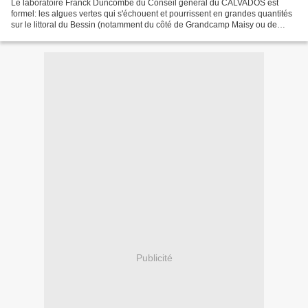
Le laboratoire Franck Duncombe du Conseil général du CALVADOS est
formel: les algues vertes qui s'échouent et pourrissent en grandes quantités
sur le littoral du Bessin (notamment du côté de Grandcamp Maisy ou de
Courseulles sur Mer) ne sont pas les mêmes...
Publicité