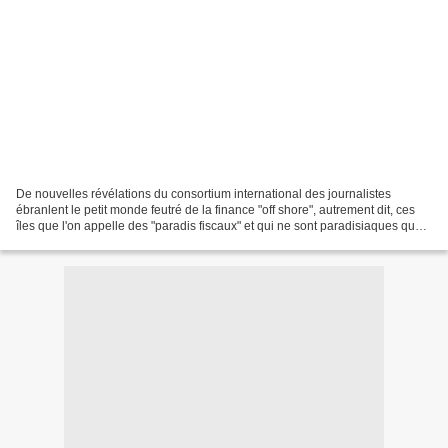
De nouvelles révélations du consortium international des journalistes
ébranlent le petit monde feutré de la finance "off shore", autrement dit, ces
îles que l'on appelle des "paradis fiscaux" et qui ne sont paradisiaques que
pour ces irresponsables fortunés...