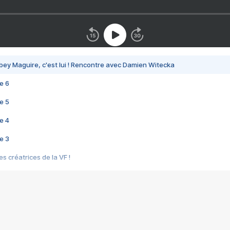
bey Maguire, c'est lui ! Rencontre avec Damien Witecka
e 6
e 5
e 4
e 3
s créatrices de la VF !
e 2
e 1
e Mektoub My Love arrive enfin ! Rencontre avec Shaïn Boumedine et Sal