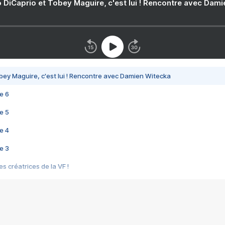
 DiCaprio et Tobey Maguire, c'est lui ! Rencontre avec Dam
bey Maguire, c'est lui ! Rencontre avec Damien Witecka
e 6
e 5
e 4
e 3
s créatrices de la VF !
e 2
e 1
e Mektoub My Love arrive enfin ! Rencontre avec Shaïn Boumedine et Sal