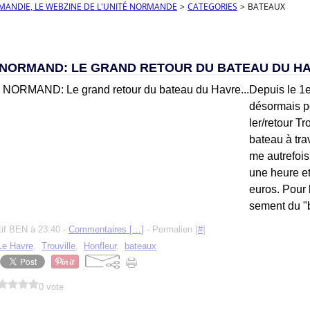
RMANDIE, LE WEBZINE DE L'UNITÉ NORMANDE
>
CATEGORIES
>
BATEAUX
 NORMAND: LE GRAND RETOUR DU BATEAU DU HAV
Depuis le 1er
désormais po
ler/retour T
bateau à tra
me autrefois
une heure et
euros. Pour l
sement du "b
tif BEN à 23:40 -
Commentaires [
…
]
- Permalien [
#
]
Le Havre
,
Trouville
,
Honfleur
,
bateaux
0 vote