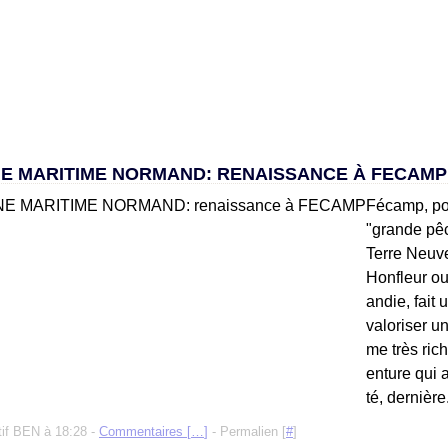
NE MARITIME NORMAND: RENAISSANCE À FECAMP
Fécamp, po
"grande pê
Terre Neuv
Honfleur ou
andie, fait 
valoriser un
me très rich
enture qui a
té, dernière.
tif BEN à 18:28 -
Commentaires [
…
]
- Permalien [
#
]