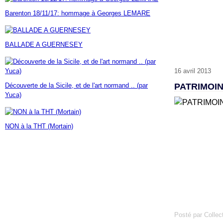
Janvier
Février
Mars
Avril
Mai
(7)
(42)
(16)
(23)
(30)
Barenton 18/11/17: hommage à Georges LEMARE
Janvier
Février
Mars
Avril
(14)
(60)
(9)
(7)
Janvier
Février
Mars
(17)
(24)
(18)
Janvier
Février
(46)
(23)
BALLADE A GUERNESEY
Janvier
(35)
16 avril 2013
Découverte de la Sicile, et de l'art normand .. (par
PATRIMOI
Yuca)
NON à la THT (Mortain)
Posté par Collec