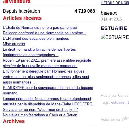
Visiteurs
L'ETOILE DE NO
Depuis la création
4 719 068
bateaux
Articles récents
3 juillet 2016
L'Etoile de Normandie ne fera pas sa rentrée
ESTUAIRE
Railcoop confronté à une Normandie peu amène...
L'EN prend des vacances bien méritées
Mise au point
Le droit normand, à la racine de nos libertés
fondamentales contemporaines...
Rouen, 19 juillet 2021: première assemblée régionale
plénière de la nouvelle mandature normande.
Environnement dérégulé par l'Homme: les algues
vertes ne sont plus seulement bretonnes, elles sont
aussi normandes...
PLAIDOYER pour la sauvegarde des haies du bocage
normand.
Posté par Collec
Langue normande: Nous sommes tous profondément
Tags:
estuaire
,
attristés par la disparition de Marie-Claire LECOFFRE.
Se vacciner ou non: "c'est mon dreit et j'y ti!"
Nouvelles manifestations à Caen et à Rouen.
Vous aimez ?
Archives