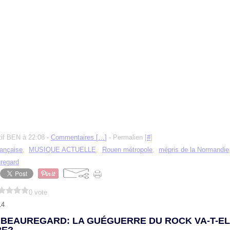
tif BEN à 22:08 -
Commentaires [
…
]
- Permalien [
#
]
rançaise
,
MUSIQUE ACTUELLE
,
Rouen métropole
,
mépris de la Normandie
regard
0 vote
14
 BEAUREGARD: LA GUÉGUERRE DU ROCK VA-T-E