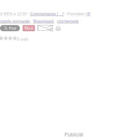
tif BEN à 12:03 -
Commentaires [
…
]
- Permalien [
#
]
ropole normande
,
Beauregard
,
clochemerle
0 vote
Publicité