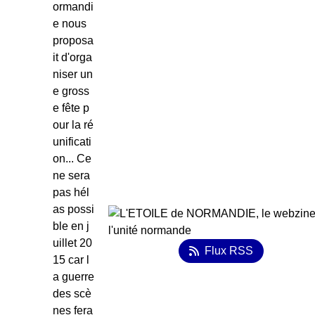
ormandi
e nous
proposa
it d'orga
niser un
e gross
e fête p
our la ré
unificati
on... Ce
ne sera
pas hél
as possi
ble en j
uillet 20
Flux RSS
15 car l
a guerre
des scè
nes fera