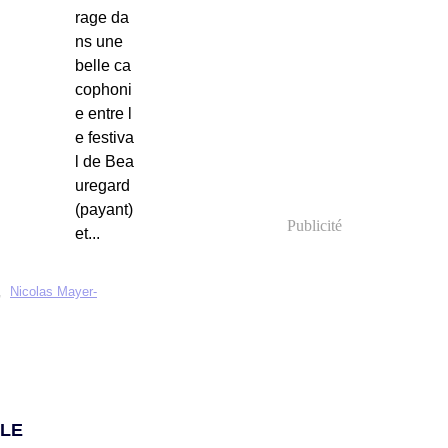
rage da
ns une
belle ca
cophoni
e entre l
e festiva
l de Bea
uregard
(payant)
Publicité
et...
,
Nicolas Mayer-
LLE