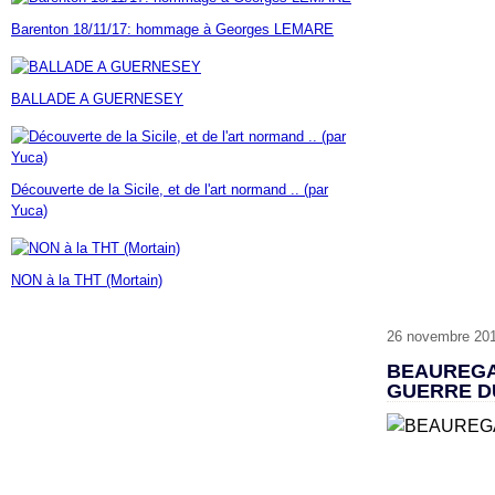
Janvier
Février
Mars
Avril
Mai
(7)
(42)
(16)
(23)
(30)
Barenton 18/11/17: hommage à Georges LEMARE
Janvier
Février
Mars
Avril
(14)
(60)
(9)
(7)
Janvier
Février
Mars
(17)
(24)
(18)
Janvier
Février
(46)
(23)
BALLADE A GUERNESEY
Janvier
(35)
Découverte de la Sicile, et de l'art normand .. (par
Yuca)
NON à la THT (Mortain)
26 novembre 20
BEAUREGAR
GUERRE D