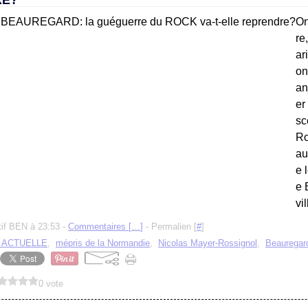
RE?
On
re
ar
on
an
er
sc
Ro
au
e 
e 
vil
tif BEN à 23:53 -
Commentaires [
…
]
- Permalien [
#
]
 ACTUELLE
,
mépris de la Normandie
,
Nicolas Mayer-Rossignol
,
Beauregar
0 vote