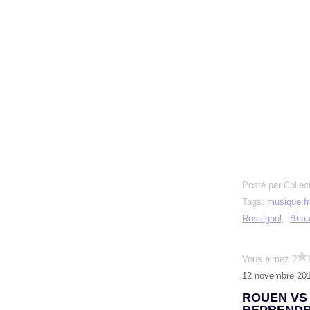
Posté par Collec
Tags:
musique f
Rossignol
,
Beau
Vous aimez ?
12 novembre 20
ROUEN VS