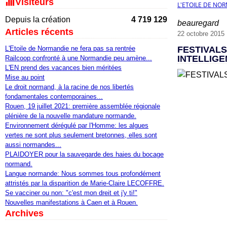
Visiteurs
L'ETOILE DE NO
Depuis la création
4 719 129
beauregard
Articles récents
22 octobre 2015
L'Etoile de Normandie ne fera pas sa rentrée
FESTIVALS
INTELLIGE
Railcoop confronté à une Normandie peu amène...
L'EN prend des vacances bien méritées
Mise au point
Le droit normand, à la racine de nos libertés
fondamentales contemporaines...
Rouen, 19 juillet 2021: première assemblée régionale
plénière de la nouvelle mandature normande.
Environnement dérégulé par l'Homme: les algues
vertes ne sont plus seulement bretonnes, elles sont
aussi normandes...
PLAIDOYER pour la sauvegarde des haies du bocage
normand.
Langue normande: Nous sommes tous profondément
attristés par la disparition de Marie-Claire LECOFFRE.
Se vacciner ou non: "c'est mon dreit et j'y ti!"
Nouvelles manifestations à Caen et à Rouen.
Archives