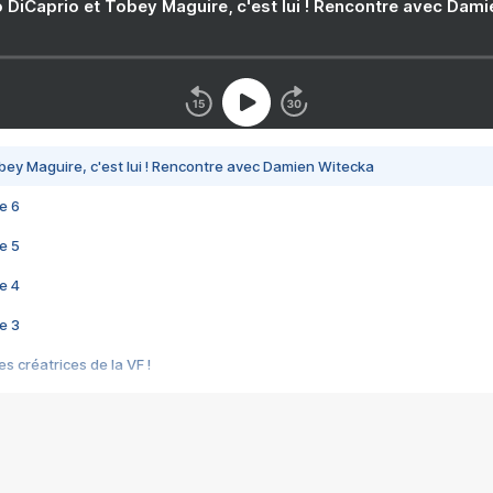
 DiCaprio et Tobey Maguire, c'est lui ! Rencontre avec Dam
bey Maguire, c'est lui ! Rencontre avec Damien Witecka
e 6
e 5
e 4
e 3
s créatrices de la VF !
e 2
e 1
e Mektoub My Love arrive enfin ! Rencontre avec Shaïn Boumedine et Sal