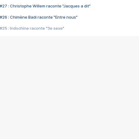
#27 : Christophe Willem raconte "Jacques a dit"
#26 : Chimène Badi raconte "Entre nous"
#25 : Indochine raconte "3e sexe"
#24 : Zaho raconte "C'est chelou"
#23 : Patrick Bruel raconte "Au café des délices"
#22 : Kyo raconte "Le chemin"
#21 : Nolwenn Leroy raconte "Cassé"
#20 : Patrick Hernandez raconte "Born to be alive"
#19 : Lorie raconte "Près de moi"
#18 : Michael Jones raconte "A nos actes manqués" (avec Jean-Jacque
#17 : Khaled raconte "Aïcha"
#16 : Corneille raconte "Parce qu'on vient de loin"