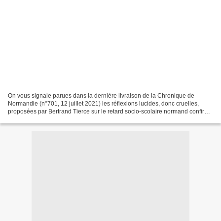
On vous signale parues dans la dernière livraison de la Chronique de
Normandie (n°701, 12 juillet 2021) les réflexions lucides, donc cruelles,
proposées par Bertrand Tierce sur le retard socio-scolaire normand confirmé
à l'occasion des résultats du baccalauréat,...