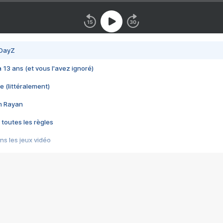
 DayZ
 a 13 ans (et vous l'avez ignoré)
e (littéralement)
im Rayan
 toutes les règles
s les jeux vidéo
us choquant de Rockstar ? - Le scandale BULLY
e plus moche de Steam
du RÊVE tourne au CAUCHEMAR
pendant 8 heures